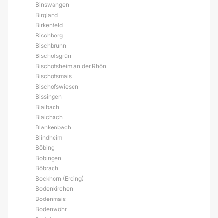
Binswangen
Birgland
Birkenfeld
Bischberg
Bischbrunn
Bischofsgrün
Bischofsheim an der Rhön
Bischofsmais
Bischofswiesen
Bissingen
Blaibach
Blaichach
Blankenbach
Blindheim
Böbing
Bobingen
Böbrach
Bockhorn (Erding)
Bodenkirchen
Bodenmais
Bodenwöhr