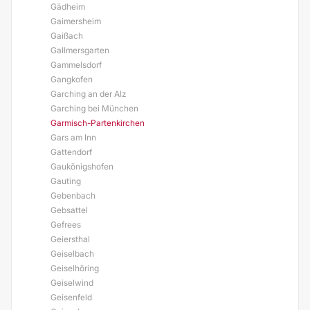
Gädheim
Gaimersheim
Gaißach
Gallmersgarten
Gammelsdorf
Gangkofen
Garching an der Alz
Garching bei München
Garmisch-Partenkirchen
Gars am Inn
Gattendorf
Gaukönigshofen
Gauting
Gebenbach
Gebsattel
Gefrees
Geiersthal
Geiselbach
Geiselhöring
Geiselwind
Geisenfeld