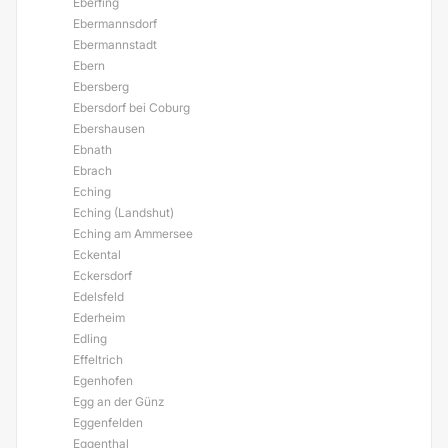
Eberfing
Ebermannsdorf
Ebermannstadt
Ebern
Ebersberg
Ebersdorf bei Coburg
Ebershausen
Ebnath
Ebrach
Eching
Eching (Landshut)
Eching am Ammersee
Eckental
Eckersdorf
Edelsfeld
Ederheim
Edling
Effeltrich
Egenhofen
Egg an der Günz
Eggenfelden
Eggenthal