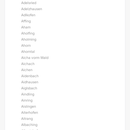
Adelsried
Adelzhausen
Adlkofen
Affing
Aham
Aholfing
Aholming
Ahorn
Ahorntal
Aicha vorm Wald
Aichach
Aichen
Aidenbach
Aidhausen
Aiglsbach
Aindling
Ainring
Aislingen
Aiterhofen
Aitrang
Albaching