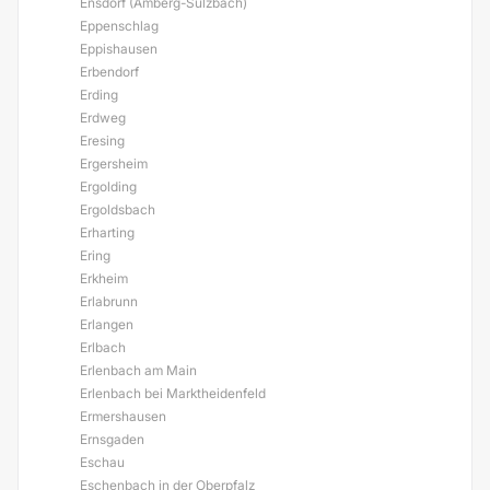
Ensdorf (Amberg-Sulzbach)
Eppenschlag
Eppishausen
Erbendorf
Erding
Erdweg
Eresing
Ergersheim
Ergolding
Ergoldsbach
Erharting
Ering
Erkheim
Erlabrunn
Erlangen
Erlbach
Erlenbach am Main
Erlenbach bei Marktheidenfeld
Ermershausen
Ernsgaden
Eschau
Eschenbach in der Oberpfalz