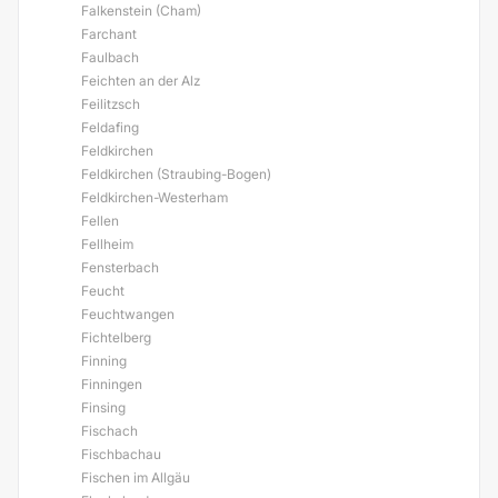
Falkenstein (Cham)
Farchant
Faulbach
Feichten an der Alz
Feilitzsch
Feldafing
Feldkirchen
Feldkirchen (Straubing-Bogen)
Feldkirchen-Westerham
Fellen
Fellheim
Fensterbach
Feucht
Feuchtwangen
Fichtelberg
Finning
Finningen
Finsing
Fischach
Fischbachau
Fischen im Allgäu