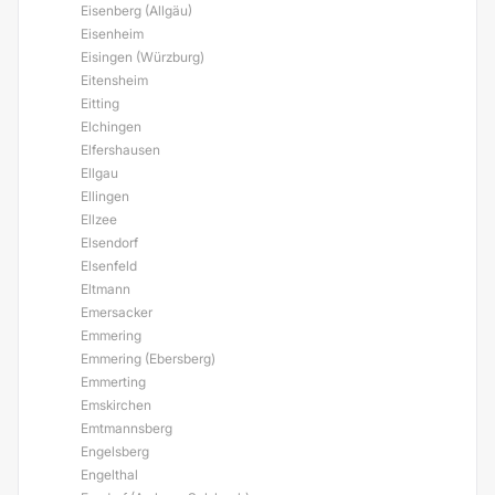
Eisenberg (Allgäu)
Eisenheim
Eisingen (Würzburg)
Eitensheim
Eitting
Elchingen
Elfershausen
Ellgau
Ellingen
Ellzee
Elsendorf
Elsenfeld
Eltmann
Emersacker
Emmering
Emmering (Ebersberg)
Emmerting
Emskirchen
Emtmannsberg
Engelsberg
Engelthal