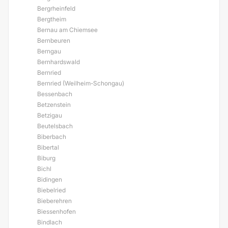
Bergrheinfeld
Bergtheim
Bernau am Chiemsee
Bernbeuren
Berngau
Bernhardswald
Bernried
Bernried (Weilheim-Schongau)
Bessenbach
Betzenstein
Betzigau
Beutelsbach
Biberbach
Bibertal
Biburg
Bichl
Bidingen
Biebelried
Bieberehren
Biessenhofen
Bindlach