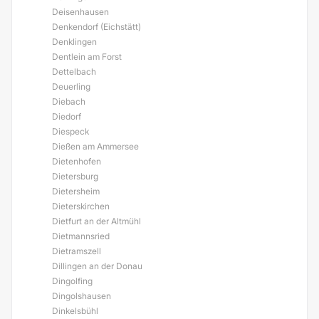
Deisenhausen
Denkendorf (Eichstätt)
Denklingen
Dentlein am Forst
Dettelbach
Deuerling
Diebach
Diedorf
Diespeck
Dießen am Ammersee
Dietenhofen
Dietersburg
Dietersheim
Dieterskirchen
Dietfurt an der Altmühl
Dietmannsried
Dietramszell
Dillingen an der Donau
Dingolfing
Dingolshausen
Dinkelsbühl