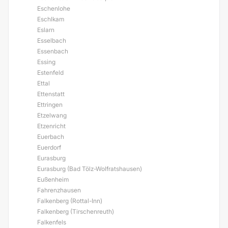
Eschenlohe
Eschlkam
Eslarn
Esselbach
Essenbach
Essing
Estenfeld
Ettal
Ettenstatt
Ettringen
Etzelwang
Etzenricht
Euerbach
Euerdorf
Eurasburg
Eurasburg (Bad Tölz-Wolfratshausen)
Eußenheim
Fahrenzhausen
Falkenberg (Rottal-Inn)
Falkenberg (Tirschenreuth)
Falkenfels