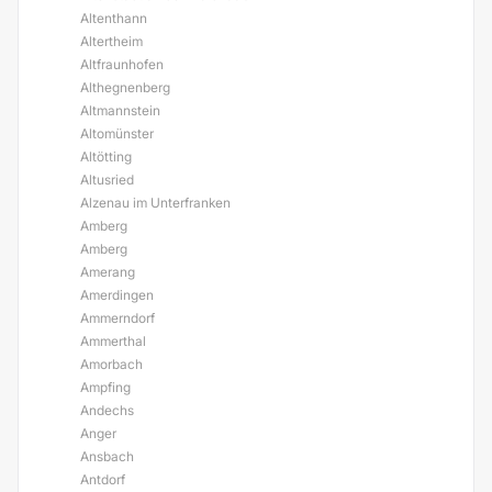
Altenthann
Altertheim
Altfraunhofen
Althegnenberg
Altmannstein
Altomünster
Altötting
Altusried
Alzenau im Unterfranken
Amberg
Amberg
Amerang
Amerdingen
Ammerndorf
Ammerthal
Amorbach
Ampfing
Andechs
Anger
Ansbach
Antdorf