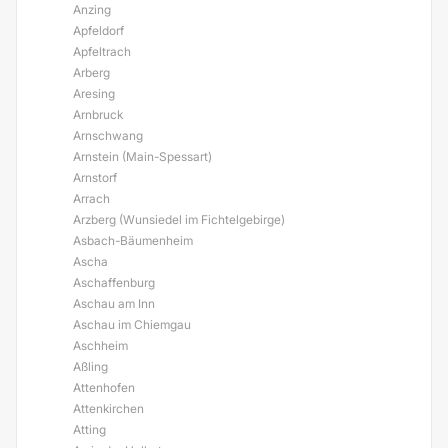
Anzing
Apfeldorf
Apfeltrach
Arberg
Aresing
Arnbruck
Arnschwang
Arnstein (Main-Spessart)
Arnstorf
Arrach
Arzberg (Wunsiedel im Fichtelgebirge)
Asbach-Bäumenheim
Ascha
Aschaffenburg
Aschau am Inn
Aschau im Chiemgau
Aschheim
Aßling
Attenhofen
Attenkirchen
Atting