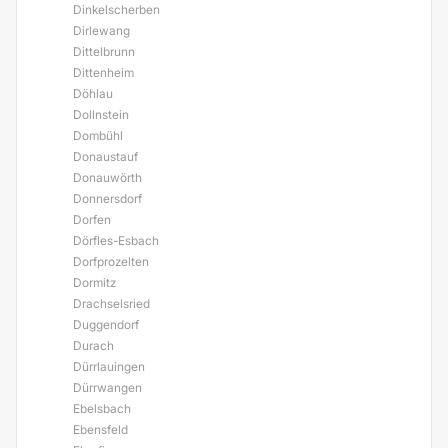
Dinkelscherben
Dirlewang
Dittelbrunn
Dittenheim
Döhlau
Dollnstein
Dombühl
Donaustauf
Donauwörth
Donnersdorf
Dorfen
Dörfles-Esbach
Dorfprozelten
Dormitz
Drachselsried
Duggendorf
Durach
Dürrlauingen
Dürrwangen
Ebelsbach
Ebensfeld