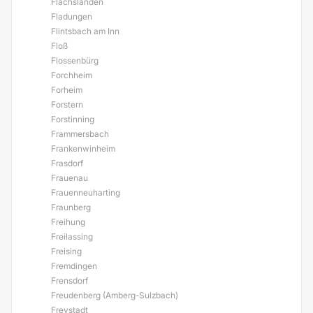
Flachslanden
Fladungen
Flintsbach am Inn
Floß
Flossenbürg
Forchheim
Forheim
Forstern
Forstinning
Frammersbach
Frankenwinheim
Frasdorf
Frauenau
Frauenneuharting
Fraunberg
Freihung
Freilassing
Freising
Fremdingen
Frensdorf
Freudenberg (Amberg-Sulzbach)
Freystadt