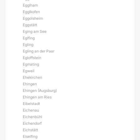
Egglham
Egglkofen
Eggolsheim
Eggstätt
Eging am See
Eglfing
Egling
Egling an der Paar
Egloffstein
Egmating
Egweil
Ehekirchen
Ehingen
Ehingen (Augsburg)
Ehingen am Ries
Eibelstadt
Eichenau
Eichenbühl
Eichendorf
Eichstätt
Eiselfing