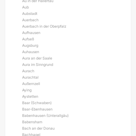
Au in der Hallertau
Aub
Aubstadt
Auerbach
Auerbach in der Oberpfalz
Aufhausen
Aufseß
Augsburg
Auhausen
Aura an der Saale
Aura im Sinngrund
Aurach
Aurachtal
Außernzell
Aying
Aystetten
Baar (Schwaben)
Baar-Ebenhausen
Babenhausen (Unterallgäu)
Babensham
Bach an der Donau
Bachhagel