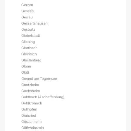
Gerzen
Gesees
Geslau
Gessertshausen
Gestratz
Giebelstadt
Gilching
Glattbach
Gleiritsch
Gleißenberg
Glonn
Glött
Gmund am Tegernsee
Gnotzheim
Gochsheim
Goldbach (Aschaffenburg)
Goldkronach
Gollhofen
Görisried
Gössenheim
Gößweinstein