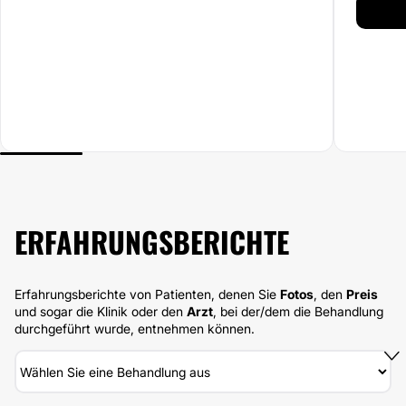
Haut und 
das Pamp
Rückgang 
Methode d
die Posit
dynamisc
Fibrosera
nachhalti
aufwendig
Grüße vo
ERFAHRUNGSBERICHTE
Erfahrungsberichte von Patienten, denen Sie
Fotos
, den
Preis
und sogar die Klinik oder den
Arzt
, bei der/dem die Behandlung
durchgeführt wurde, entnehmen können.