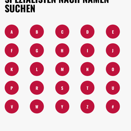
SUCHEN
A
B
C
D
E
F
G
H
I
J
K
L
M
N
O
P
R
S
T
U
V
W
Y
Z
#