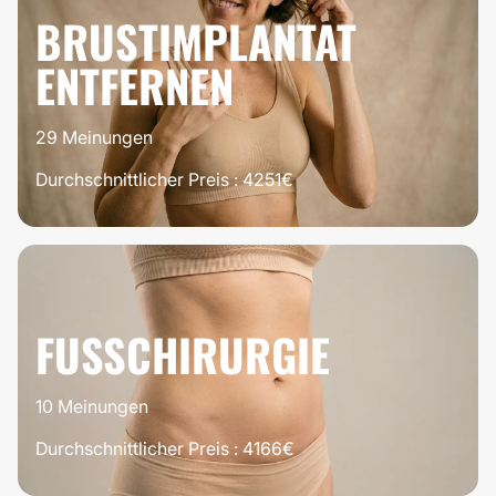
ES LOHNT
BRUSTIMPLANTAT
SICH
ENTFERNEN
29 Meinungen
Durchschnittlicher Preis : 4251€
100%
ES LOHNT
SICH
FUSSCHIRURGIE
10 Meinungen
Durchschnittlicher Preis : 4166€