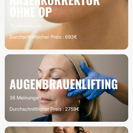
OHNE OP
35 Meinungen
Durchschnittlicher Preis : 693€
100%
ES LOHNT
SICH
AUGENBRAUENLIFTING
36 Meinungen
Durchschnittlicher Preis : 2759€
100%