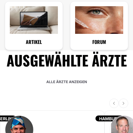
ARTIKEL
FORUM
AUSGEWÄHLTE ÄRZTE
ALLE ÄRZTE ANZEIGEN
BERLIN
HAMBURG