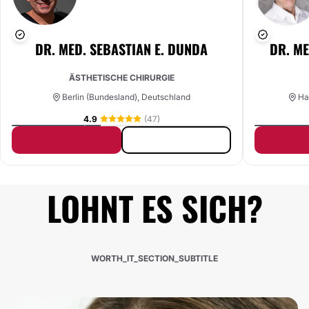
DR. MED. SEBASTIAN E. DUNDA
DR. M
ÄSTHETISCHE CHIRURGIE
Berlin (Bundesland), Deutschland
Ham
4.9
(47)
LOHNT ES SICH?
WORTH_IT_SECTION_SUBTITLE