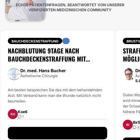
ECHTE PATIENTENFRAGEN, BEANTWORTET VON UNSERER
VERIFIZIERTEN MEDIZINISCHEN COMMUNITY
BAUCHDECKENSTRAFFUNG
BRUSTV
NACHBLUTUNG 9TAGE NACH
STRAF
BAUCHDECKENSTRAFFUNG MIT
MÖGLI
LIPOSUKTION
Dr. med. Hans Bucher
Dr
Ästhetische Chirurgie
Äs
5.
Am besten besprechen Sie das mit dem behandelnden
Guten Mor
Arzt. Mit Verband kann man die Wunde natürlich nicht
wird immer
beurteilen.
der Drüse
Koe6
höhere Fi
KO
1
nicht emp
Bir
dagegen s
BI
3
Schwangerschaft hinterlässt 
Haut und 
Drüse da i