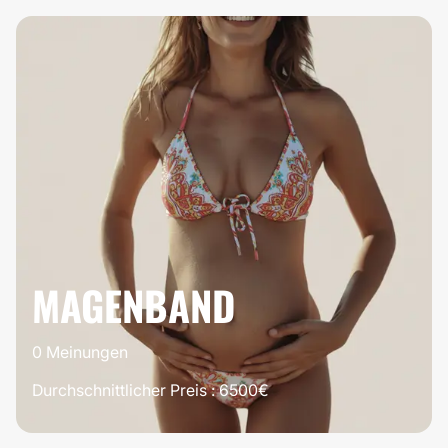
100%
ES LOHNT
SICH
MAGENBAND
0 Meinungen
Durchschnittlicher Preis : 6500€