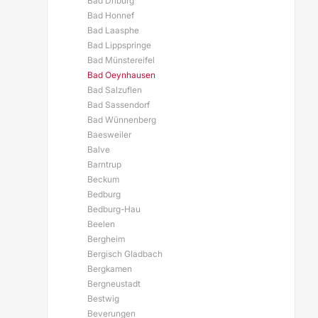
Bad Driburg
Bad Honnef
Bad Laasphe
Bad Lippspringe
Bad Münstereifel
Bad Oeynhausen
Bad Salzuflen
Bad Sassendorf
Bad Wünnenberg
Baesweiler
Balve
Barntrup
Beckum
Bedburg
Bedburg-Hau
Beelen
Bergheim
Bergisch Gladbach
Bergkamen
Bergneustadt
Bestwig
Beverungen