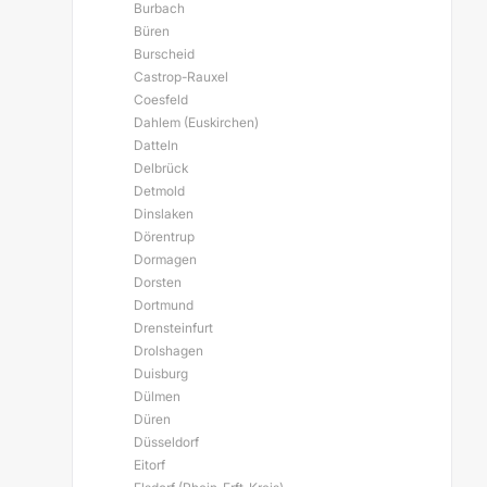
Burbach
Büren
Burscheid
Castrop-Rauxel
Coesfeld
Dahlem (Euskirchen)
Datteln
Delbrück
Detmold
Dinslaken
Dörentrup
Dormagen
Dorsten
Dortmund
Drensteinfurt
Drolshagen
Duisburg
Dülmen
Düren
Düsseldorf
Eitorf