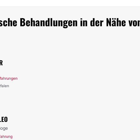
ische Behandlungen in der Nähe vo
R
rfahrungen
tfalen
LEO
loge
rfahrung