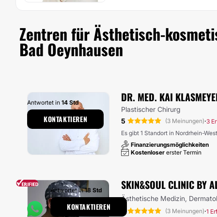
Zentren für Ästhetisch-kosmet
Bad Oeynhausen
DR. MED. KAI KLASMEYE
Antwortet in
14 Std
Plastischer Chirurg
KONTAKTIEREN
5
·
(3 Meinungen)
3 E
Es gibt 1 Standort in Nordrhein-Wes
Finanzierungsmöglichkeiten
Kostenloser
erster Termin
SKIN&SOUL CLINIC BY A
Antwortet in
18 Std
Ästhetische Medizin, Dermato
KONTAKTIEREN
5
·
(3 Meinungen)
1 E