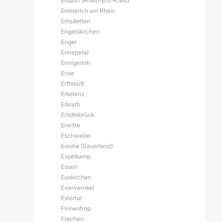
Elsdorf (Rhein-Erft-Kreis)
Emmerich am Rhein
Emsdetten
Engelskirchen
Enger
Ennepetal
Ennigerloh
Ense
Erftstadt
Erkelenz
Erkrath
Erndtebrück
Erwitte
Eschweiler
Eslohe (Sauerland)
Espelkamp
Essen
Euskirchen
Everswinkel
Extertal
Finnentrop
Frechen