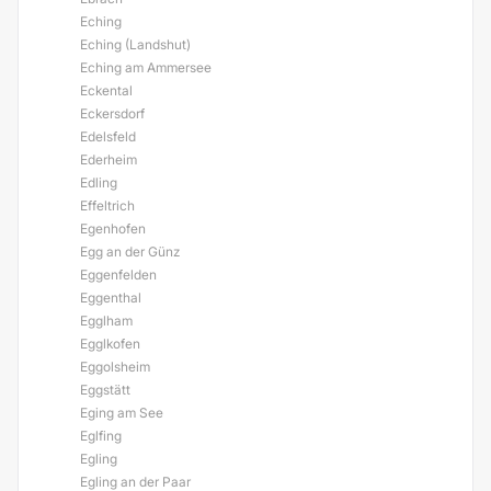
Eching
Eching (Landshut)
Eching am Ammersee
Eckental
Eckersdorf
Edelsfeld
Ederheim
Edling
Effeltrich
Egenhofen
Egg an der Günz
Eggenfelden
Eggenthal
Egglham
Egglkofen
Eggolsheim
Eggstätt
Eging am See
Eglfing
Egling
Egling an der Paar