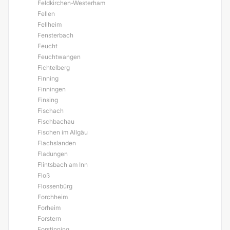
Feldkirchen-Westerham
Fellen
Fellheim
Fensterbach
Feucht
Feuchtwangen
Fichtelberg
Finning
Finningen
Finsing
Fischach
Fischbachau
Fischen im Allgäu
Flachslanden
Fladungen
Flintsbach am Inn
Floß
Flossenbürg
Forchheim
Forheim
Forstern
Forstinning