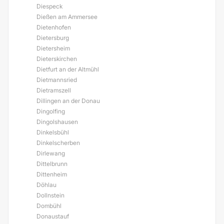
Diespeck
Dießen am Ammersee
Dietenhofen
Dietersburg
Dietersheim
Dieterskirchen
Dietfurt an der Altmühl
Dietmannsried
Dietramszell
Dillingen an der Donau
Dingolfing
Dingolshausen
Dinkelsbühl
Dinkelscherben
Dirlewang
Dittelbrunn
Dittenheim
Döhlau
Dollnstein
Dombühl
Donaustauf