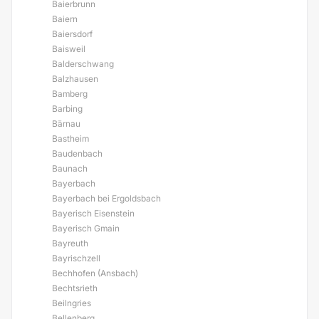
Baierbrunn
Baiern
Baiersdorf
Baisweil
Balderschwang
Balzhausen
Bamberg
Barbing
Bärnau
Bastheim
Baudenbach
Baunach
Bayerbach
Bayerbach bei Ergoldsbach
Bayerisch Eisenstein
Bayerisch Gmain
Bayreuth
Bayrischzell
Bechhofen (Ansbach)
Bechtsrieth
Beilngries
Bellenberg