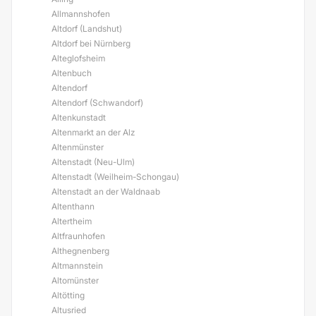
Allmannshofen
Altdorf (Landshut)
Altdorf bei Nürnberg
Alteglofsheim
Altenbuch
Altendorf
Altendorf (Schwandorf)
Altenkunstadt
Altenmarkt an der Alz
Altenmünster
Altenstadt (Neu-Ulm)
Altenstadt (Weilheim-Schongau)
Altenstadt an der Waldnaab
Altenthann
Altertheim
Altfraunhofen
Althegnenberg
Altmannstein
Altomünster
Altötting
Altusried