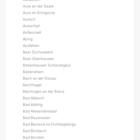
Aura an der Saale
Aura im Sinngrund
Aurach
Aurachtal
Außernzell
Aying
Aystetten
Baar (Schwaben)
Baar-Ebenhausen
Babenhausen (Unterallgäu)
Babensham
Bach an der Donau
Bachhagel
Bächingen an der Brenz
Bad Abbach
Bad Aibling
Bad Alexandersbad
Bad Bayersoien
Bad Berneck im Fichtelgebirge
Bad Birnbach
Bad Bocklet