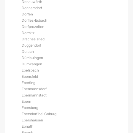
Donauwörth
Donnersdorf
Dorfen
Dörfles-Esbach
Dorfprozelten
Dormitz
Drachselsried
Duggendorf
Durach
Dürrlauingen
Dürrwangen
Ebelsbach
Ebensfeld
Eberfing
Ebermannsdorf
Ebermannstadt
Ebern
Ebersberg
Ebersdorf bei Coburg
Ebershausen
Ebnath
Ebrach