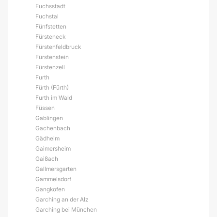
Fuchsstadt
Fuchstal
Fünfstetten
Fürsteneck
Fürstenfeldbruck
Fürstenstein
Fürstenzell
Furth
Fürth (Fürth)
Furth im Wald
Füssen
Gablingen
Gachenbach
Gädheim
Gaimersheim
Gaißach
Gallmersgarten
Gammelsdorf
Gangkofen
Garching an der Alz
Garching bei München