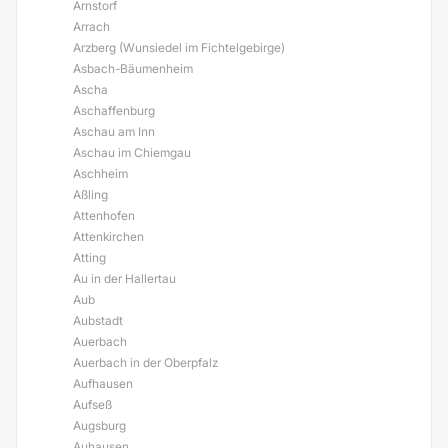
Arnstorf
Arrach
Arzberg (Wunsiedel im Fichtelgebirge)
Asbach-Bäumenheim
Ascha
Aschaffenburg
Aschau am Inn
Aschau im Chiemgau
Aschheim
Aßling
Attenhofen
Attenkirchen
Atting
Au in der Hallertau
Aub
Aubstadt
Auerbach
Auerbach in der Oberpfalz
Aufhausen
Aufseß
Augsburg
Auhausen