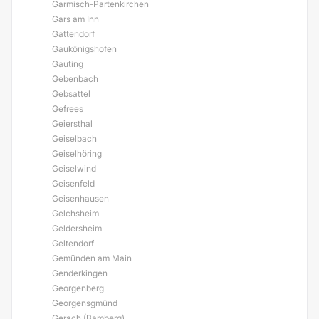
Garmisch-Partenkirchen
Gars am Inn
Gattendorf
Gaukönigshofen
Gauting
Gebenbach
Gebsattel
Gefrees
Geiersthal
Geiselbach
Geiselhöring
Geiselwind
Geisenfeld
Geisenhausen
Gelchsheim
Geldersheim
Geltendorf
Gemünden am Main
Genderkingen
Georgenberg
Georgensgmünd
Gerach (Bamberg)