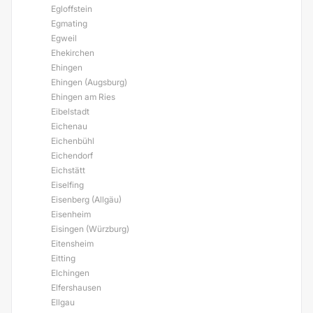
Egloffstein
Egmating
Egweil
Ehekirchen
Ehingen
Ehingen (Augsburg)
Ehingen am Ries
Eibelstadt
Eichenau
Eichenbühl
Eichendorf
Eichstätt
Eiselfing
Eisenberg (Allgäu)
Eisenheim
Eisingen (Würzburg)
Eitensheim
Eitting
Elchingen
Elfershausen
Ellgau