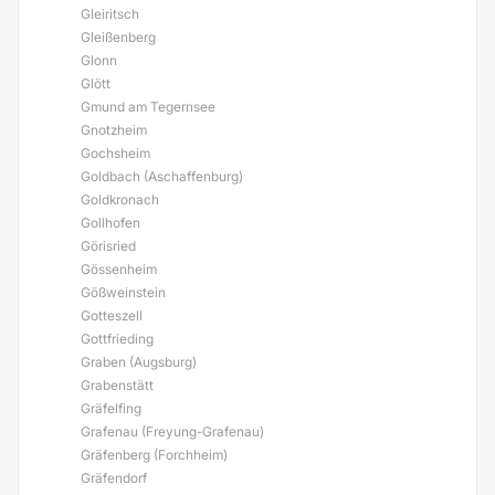
Gleiritsch
Gleißenberg
Glonn
Glött
Gmund am Tegernsee
Gnotzheim
Gochsheim
Goldbach (Aschaffenburg)
Goldkronach
Gollhofen
Görisried
Gössenheim
Gößweinstein
Gotteszell
Gottfrieding
Graben (Augsburg)
Grabenstätt
Gräfelfing
Grafenau (Freyung-Grafenau)
Gräfenberg (Forchheim)
Gräfendorf