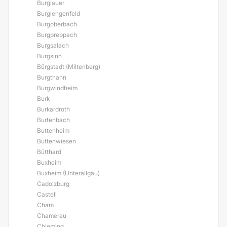
Burglauer
Burglengenfeld
Burgoberbach
Burgpreppach
Burgsalach
Burgsinn
Bürgstadt (Miltenberg)
Burgthann
Burgwindheim
Burk
Burkardroth
Burtenbach
Buttenheim
Buttenwiesen
Bütthard
Buxheim
Buxheim (Unterallgäu)
Cadolzburg
Castell
Cham
Chamerau
Chieming