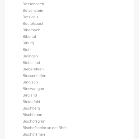
Bessenbach
Betzenstein
Betzigau
Beutelsbach
Biberbach
Bibertal
Biburg
Bichl
Bidingen
Biebelried
Bieberehren
Biessenhofen
Bindlach
Binswangen
Birgland
Birkenfeld
Bischberg
Bischbrunn
Bischofsgrün
Bischofsheim an der Rhön
Bischofsmais