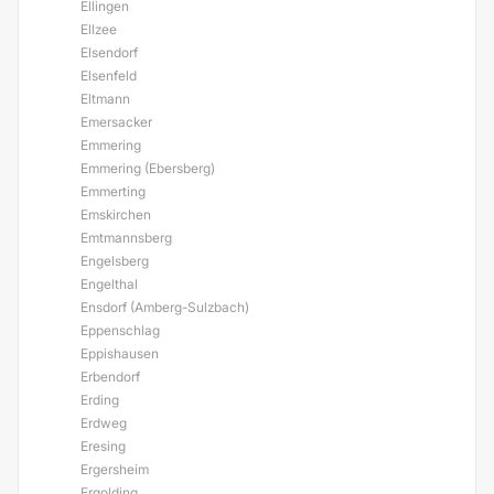
Ellingen
Ellzee
Elsendorf
Elsenfeld
Eltmann
Emersacker
Emmering
Emmering (Ebersberg)
Emmerting
Emskirchen
Emtmannsberg
Engelsberg
Engelthal
Ensdorf (Amberg-Sulzbach)
Eppenschlag
Eppishausen
Erbendorf
Erding
Erdweg
Eresing
Ergersheim
Ergolding