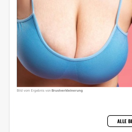
Bild vom Ergebnis von
Brustverkleinerung
1
/
3
ALLE B