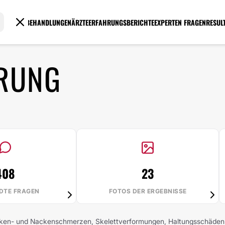
BEHANDLUNGEN
ÄRZTE
ERFAHRUNGSBERICHTE
EXPERTEN FRAGEN
RESUL
ERUNG
408
23
DTE FRAGEN
FOTOS DER ERGEBNISSE
en- und Nackenschmerzen, Skelettverformungen, Haltungsschäden usw