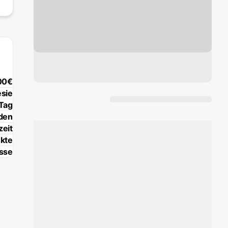
00€
sie
 Tag
den
eit
ekte
sse