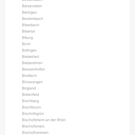
Betzenstein
Betzigau
Beutelsbach
Biberbach
Bibertal
Biburg
Bichl
Bidingen
Biebelried
Bieberehren
Biessenhofen
Bindlach
Binswangen
Birgland
Birkenfeld
Bischberg
Bischbrunn
Bischofsgrün
Bischofsheim an der Rhön
Bischofsmais
Bischofswiesen