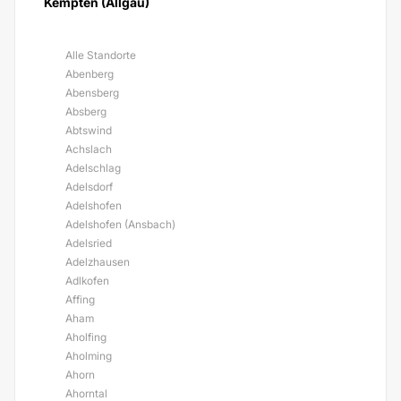
Kempten (Allgäu)
Alle Standorte
Abenberg
Abensberg
Absberg
Abtswind
Achslach
Adelschlag
Adelsdorf
Adelshofen
Adelshofen (Ansbach)
Adelsried
Adelzhausen
Adlkofen
Affing
Aham
Aholfing
Aholming
Ahorn
Ahorntal