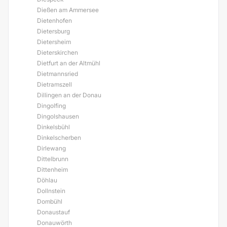
Dießen am Ammersee
Dietenhofen
Dietersburg
Dietersheim
Dieterskirchen
Dietfurt an der Altmühl
Dietmannsried
Dietramszell
Dillingen an der Donau
Dingolfing
Dingolshausen
Dinkelsbühl
Dinkelscherben
Dirlewang
Dittelbrunn
Dittenheim
Döhlau
Dollnstein
Dombühl
Donaustauf
Donauwörth