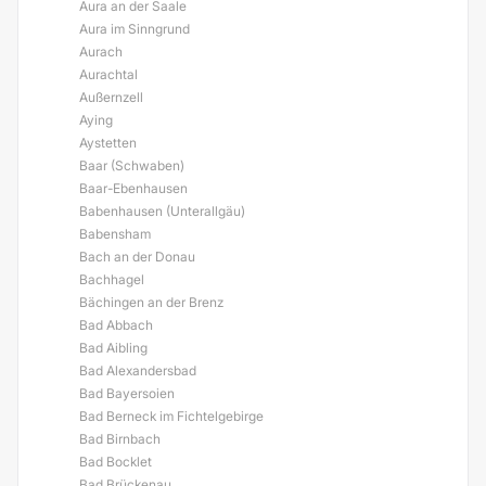
Aura an der Saale
Aura im Sinngrund
Aurach
Aurachtal
Außernzell
Aying
Aystetten
Baar (Schwaben)
Baar-Ebenhausen
Babenhausen (Unterallgäu)
Babensham
Bach an der Donau
Bachhagel
Bächingen an der Brenz
Bad Abbach
Bad Aibling
Bad Alexandersbad
Bad Bayersoien
Bad Berneck im Fichtelgebirge
Bad Birnbach
Bad Bocklet
Bad Brückenau