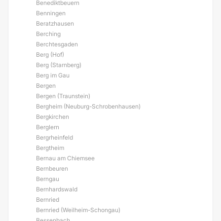
Benediktbeuern
Benningen
Beratzhausen
Berching
Berchtesgaden
Berg (Hof)
Berg (Starnberg)
Berg im Gau
Bergen
Bergen (Traunstein)
Bergheim (Neuburg-Schrobenhausen)
Bergkirchen
Berglern
Bergrheinfeld
Bergtheim
Bernau am Chiemsee
Bernbeuren
Berngau
Bernhardswald
Bernried
Bernried (Weilheim-Schongau)
Bessenbach