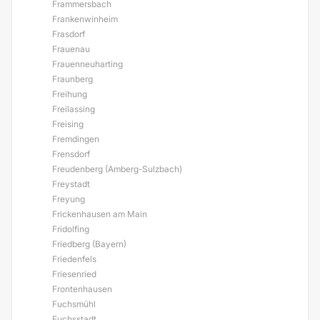
Frammersbach
Frankenwinheim
Frasdorf
Frauenau
Frauenneuharting
Fraunberg
Freihung
Freilassing
Freising
Fremdingen
Frensdorf
Freudenberg (Amberg-Sulzbach)
Freystadt
Freyung
Frickenhausen am Main
Fridolfing
Friedberg (Bayern)
Friedenfels
Friesenried
Frontenhausen
Fuchsmühl
Fuchsstadt