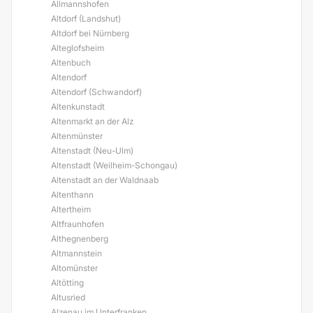
Allmannshofen
Altdorf (Landshut)
Altdorf bei Nürnberg
Alteglofsheim
Altenbuch
Altendorf
Altendorf (Schwandorf)
Altenkunstadt
Altenmarkt an der Alz
Altenmünster
Altenstadt (Neu-Ulm)
Altenstadt (Weilheim-Schongau)
Altenstadt an der Waldnaab
Altenthann
Altertheim
Altfraunhofen
Althegnenberg
Altmannstein
Altomünster
Altötting
Altusried
Alzenau im Unterfranken