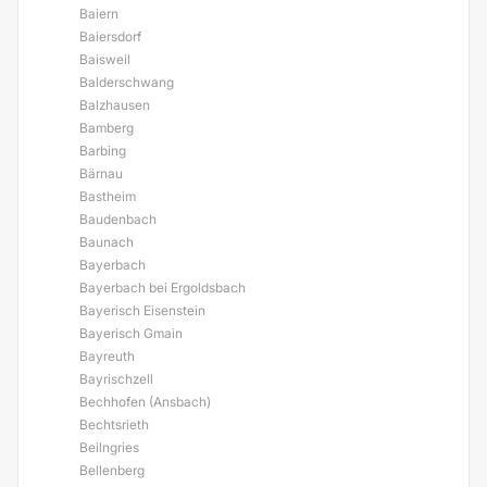
Baiern
Baiersdorf
Baisweil
Balderschwang
Balzhausen
Bamberg
Barbing
Bärnau
Bastheim
Baudenbach
Baunach
Bayerbach
Bayerbach bei Ergoldsbach
Bayerisch Eisenstein
Bayerisch Gmain
Bayreuth
Bayrischzell
Bechhofen (Ansbach)
Bechtsrieth
Beilngries
Bellenberg