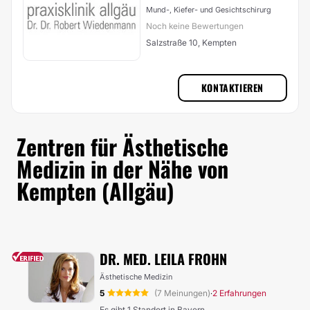
Mund-, Kiefer- und Gesichtschirurg
Noch keine Bewertungen
Salzstraße 10, Kempten
KONTAKTIEREN
Zentren für Ästhetische
Medizin in der Nähe von
Kempten (Allgäu)
DR. MED. LEILA FROHN
Ästhetische Medizin
5
(7 Meinungen)
2 Erfahrungen
·
Es gibt 1 Standort in Bayern