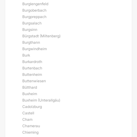
Burglengenfeld
Burgoberbach
Burgpreppach
Burgsalach
Burgsinn
Bürgstadt (Miltenberg)
Burgthann
Burgwindheim
Burk
Burkardroth
Burtenbach
Buttenheim
Buttenwiesen
Bütthard
Buxheim
Buxheim (Unterallgäu)
Cadolzburg
Castell
Cham
Chamerau
Chieming