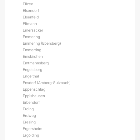
Ellzee
Elsendorf
Elsenfeld
Eltmann
Emersacker
Emmering
Emmering (Ebersberg)
Emmerting
Emskirchen
Emtmannsberg
Engelsberg
Engelthal
Ensdorf (Amberg-Sulzbach)
Eppenschlag
Eppishausen
Erbendorf
Erding
Erdweg
Eresing
Ergersheim
Ergolding