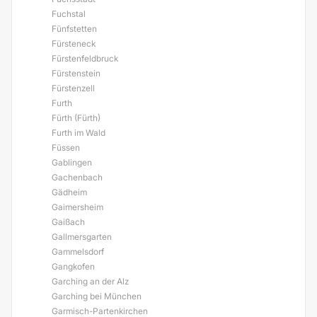
Fuchstal
Fünfstetten
Fürsteneck
Fürstenfeldbruck
Fürstenstein
Fürstenzell
Furth
Fürth (Fürth)
Furth im Wald
Füssen
Gablingen
Gachenbach
Gädheim
Gaimersheim
Gaißach
Gallmersgarten
Gammelsdorf
Gangkofen
Garching an der Alz
Garching bei München
Garmisch-Partenkirchen