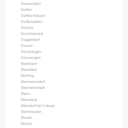
Donnersdorf
Dorfen
Dörfles-Esbach
Dorfprozelten
Dormitz
Drachselsried
Duggendorf
Durach
Dürrlauingen
Dürrwangen
Ebelsbach
Ebensfeld
Eberfing
Ebermannsdorf
Ebermannstadt
Ebern
Ebersberg
Ebersdorf bei Coburg
Ebershausen
Ebnath
Ebrach