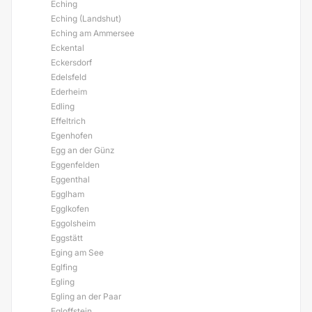
Eching
Eching (Landshut)
Eching am Ammersee
Eckental
Eckersdorf
Edelsfeld
Ederheim
Edling
Effeltrich
Egenhofen
Egg an der Günz
Eggenfelden
Eggenthal
Egglham
Egglkofen
Eggolsheim
Eggstätt
Eging am See
Eglfing
Egling
Egling an der Paar
Egloffstein