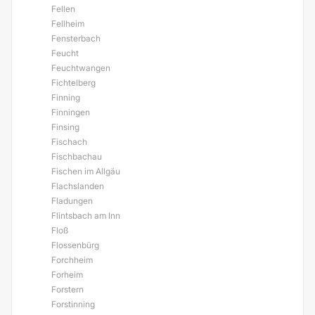
Fellen
Fellheim
Fensterbach
Feucht
Feuchtwangen
Fichtelberg
Finning
Finningen
Finsing
Fischach
Fischbachau
Fischen im Allgäu
Flachslanden
Fladungen
Flintsbach am Inn
Floß
Flossenbürg
Forchheim
Forheim
Forstern
Forstinning