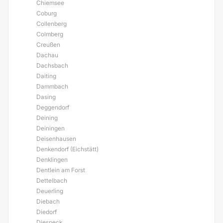
Chiemsee
Coburg
Collenberg
Colmberg
Creußen
Dachau
Dachsbach
Daiting
Dammbach
Dasing
Deggendorf
Deining
Deiningen
Deisenhausen
Denkendorf (Eichstätt)
Denklingen
Dentlein am Forst
Dettelbach
Deuerling
Diebach
Diedorf
Diespeck