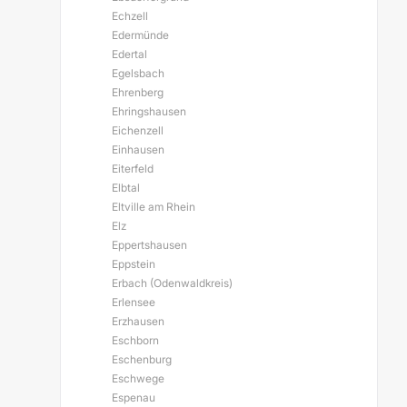
Echzell
Edermünde
Edertal
Egelsbach
Ehrenberg
Ehringshausen
Eichenzell
Einhausen
Eiterfeld
Elbtal
Eltville am Rhein
Elz
Eppertshausen
Eppstein
Erbach (Odenwaldkreis)
Erlensee
Erzhausen
Eschborn
Eschenburg
Eschwege
Espenau