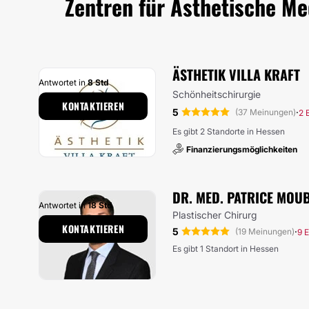
Zentren für Ästhetische Me
ÄSTHETIK VILLA KRAFT
Antwortet in
8 Std
Schönheitschirurgie
KONTAKTIEREN
5
·
(37 Meinungen)
2 
Es gibt 2 Standorte in Hessen
Finanzierungsmöglichkeiten
DR. MED. PATRICE MOU
Antwortet in
18 Std
Plastischer Chirurg
KONTAKTIEREN
5
·
(19 Meinungen)
9 
Es gibt 1 Standort in Hessen