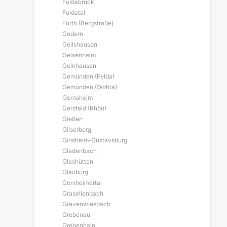
Fuldabrück
Fuldatal
Fürth (Bergstraße)
Gedern
Geilshausen
Geisenheim
Gelnhausen
Gemünden (Felda)
Gemünden (Wohra)
Gernsheim
Gersfeld (Rhön)
Gießen
Gilserberg
Ginsheim-Gustavsburg
Gladenbach
Glashütten
Glauburg
Gorxheimertal
Grasellenbach
Grävenwiesbach
Grebenau
Grebenhain