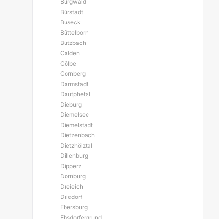
Burgwald
Bürstadt
Buseck
Büttelborn
Butzbach
Calden
Cölbe
Cornberg
Darmstadt
Dautphetal
Dieburg
Diemelsee
Diemelstadt
Dietzenbach
Dietzhölztal
Dillenburg
Dipperz
Dornburg
Dreieich
Driedorf
Ebersburg
Ebsdorfergrund