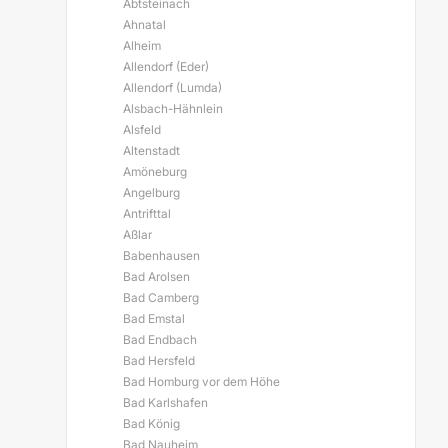
Abtsteinach
Ahnatal
Alheim
Allendorf (Eder)
Allendorf (Lumda)
Alsbach-Hähnlein
Alsfeld
Altenstadt
Amöneburg
Angelburg
Antrifttal
Aßlar
Babenhausen
Bad Arolsen
Bad Camberg
Bad Emstal
Bad Endbach
Bad Hersfeld
Bad Homburg vor dem Höhe
Bad Karlshafen
Bad König
Bad Nauheim