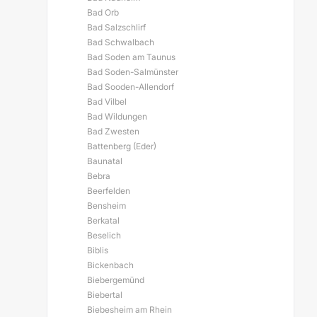
Bad Orb
Bad Salzschlirf
Bad Schwalbach
Bad Soden am Taunus
Bad Soden-Salmünster
Bad Sooden-Allendorf
Bad Vilbel
Bad Wildungen
Bad Zwesten
Battenberg (Eder)
Baunatal
Bebra
Beerfelden
Bensheim
Berkatal
Beselich
Biblis
Bickenbach
Biebergemünd
Biebertal
Biebesheim am Rhein