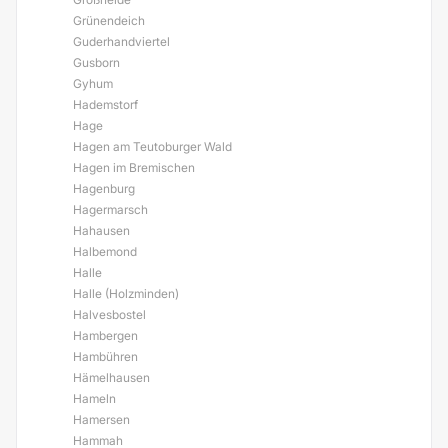
Grünendeich
Guderhandviertel
Gusborn
Gyhum
Hademstorf
Hage
Hagen am Teutoburger Wald
Hagen im Bremischen
Hagenburg
Hagermarsch
Hahausen
Halbemond
Halle
Halle (Holzminden)
Halvesbostel
Hambergen
Hambühren
Hämelhausen
Hameln
Hamersen
Hammah