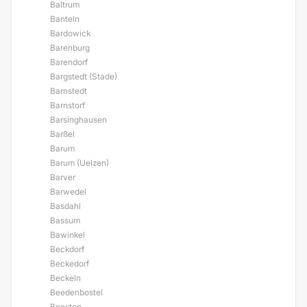
Baltrum
Banteln
Bardowick
Barenburg
Barendorf
Bargstedt (Stade)
Barnstedt
Barnstorf
Barsinghausen
Barßel
Barum
Barum (Uelzen)
Barver
Barwedel
Basdahl
Bassum
Bawinkel
Beckdorf
Beckedorf
Beckeln
Beedenbostel
Beesten