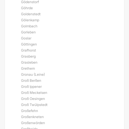
Gödenstorf
Göhrde
Goldenstedt
Gölenkamp
Golmbach
Gorleben
Goslar
Göttingen
Grafhorst
Grasberg
Grasleben
Grethem
Gronau (Leine)
Groß Berßen
Groß Ippener
Groß Meckelsen
Groß Oesingen
Groß Twülpstedt
Großefehn
Großenkneten
Großenwörden
Großheide