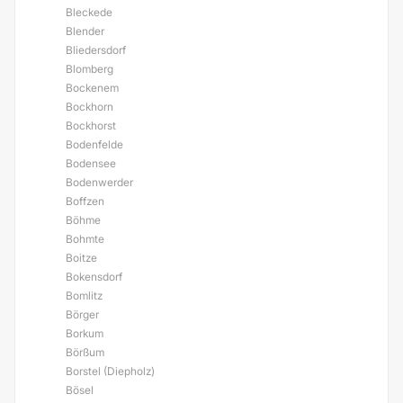
Bleckede
Blender
Bliedersdorf
Blomberg
Bockenem
Bockhorn
Bockhorst
Bodenfelde
Bodensee
Bodenwerder
Boffzen
Böhme
Bohmte
Boitze
Bokensdorf
Bomlitz
Börger
Borkum
Börßum
Borstel (Diepholz)
Bösel