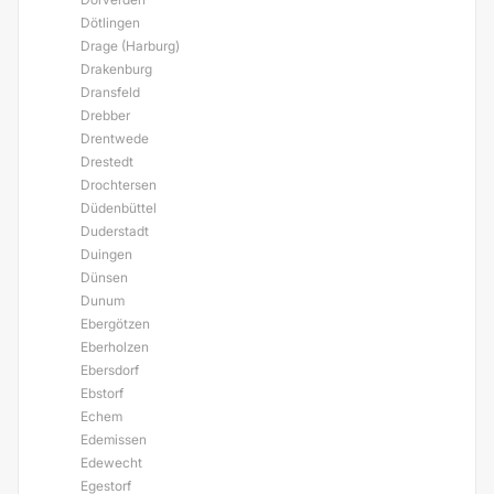
Dötlingen
Drage (Harburg)
Drakenburg
Dransfeld
Drebber
Drentwede
Drestedt
Drochtersen
Düdenbüttel
Duderstadt
Duingen
Dünsen
Dunum
Ebergötzen
Eberholzen
Ebersdorf
Ebstorf
Echem
Edemissen
Edewecht
Egestorf