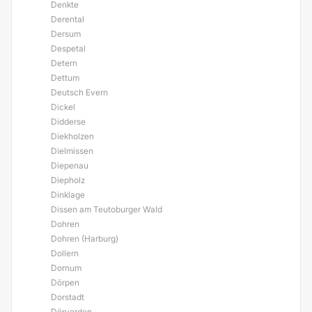
Denkte
Derental
Dersum
Despetal
Detern
Dettum
Deutsch Evern
Dickel
Didderse
Diekholzen
Dielmissen
Diepenau
Diepholz
Dinklage
Dissen am Teutoburger Wald
Dohren
Dohren (Harburg)
Dollern
Dornum
Dörpen
Dorstadt
Dörverden