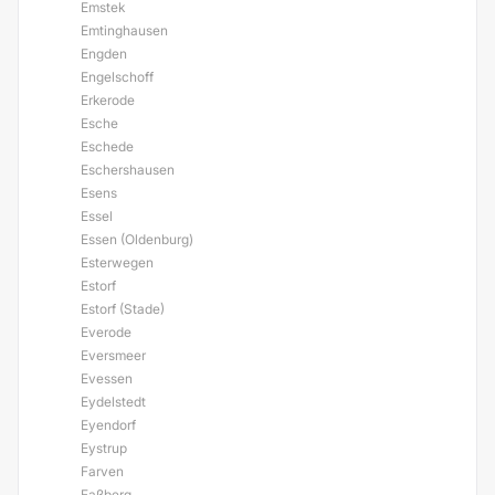
Emstek
Emtinghausen
Engden
Engelschoff
Erkerode
Esche
Eschede
Eschershausen
Esens
Essel
Essen (Oldenburg)
Esterwegen
Estorf
Estorf (Stade)
Everode
Eversmeer
Evessen
Eydelstedt
Eyendorf
Eystrup
Farven
Faßberg