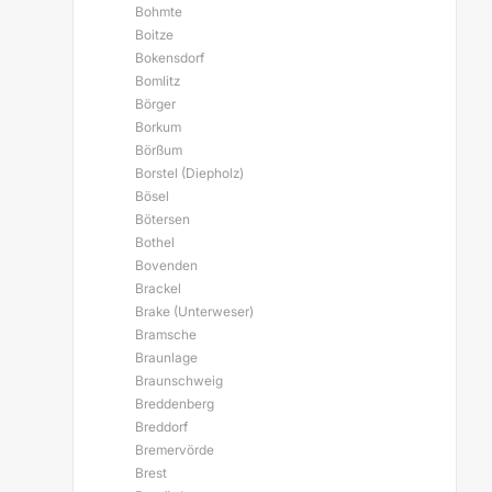
Bohmte
Boitze
Bokensdorf
Bomlitz
Börger
Borkum
Börßum
Borstel (Diepholz)
Bösel
Bötersen
Bothel
Bovenden
Brackel
Brake (Unterweser)
Bramsche
Braunlage
Braunschweig
Breddenberg
Breddorf
Bremervörde
Brest