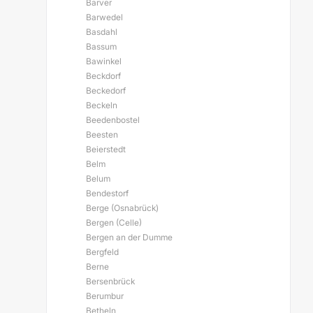
Barver
Barwedel
Basdahl
Bassum
Bawinkel
Beckdorf
Beckedorf
Beckeln
Beedenbostel
Beesten
Beierstedt
Belm
Belum
Bendestorf
Berge (Osnabrück)
Bergen (Celle)
Bergen an der Dumme
Bergfeld
Berne
Bersenbrück
Berumbur
Betheln