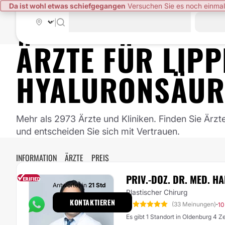
Da ist wohl etwas schiefgegangen
Versuchen Sie es noch einmal
|
ÄRZTE FÜR
LIPP
YALURONSÄURE
Mehr als 2973 Ärzte und Kliniken. Finden Sie Ärzt
und entscheiden Sie sich mit Vertrauen.
INFORMATION
ÄRZTE
PREIS
PRIV.-DOZ. DR. MED. H
Antwortet in
21 Std
Plastischer Chirurg
KONTAKTIEREN
5
·
(33 Meinungen)
10
Es gibt 1 Standort in Oldenburg 4 