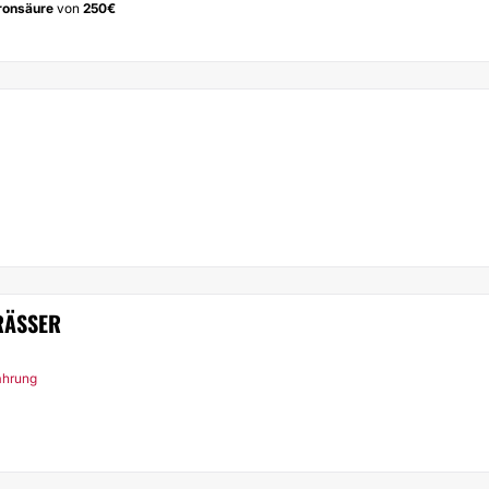
ronsäure
von
250€
TRÄSSER
fahrung