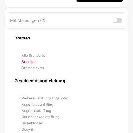
Mit Meinungen (2)
Bremen
Alle Standorte
Bremen
Bremerhaven
Geschlechtsangleichung
Weitere Leistungsangebote
Augenbrauenlifting
Augenlidstraffung
Bauchdeckenstraffung
Bichektomie
Bodylift