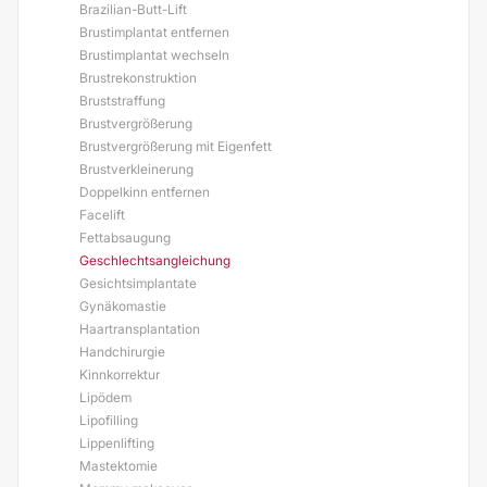
Brazilian-Butt-Lift
Brustimplantat entfernen
Brustimplantat wechseln
Brustrekonstruktion
Bruststraffung
Brustvergrößerung
Brustvergrößerung mit Eigenfett
Brustverkleinerung
Doppelkinn entfernen
Facelift
Fettabsaugung
Geschlechtsangleichung
Gesichtsimplantate
Gynäkomastie
Haartransplantation
Handchirurgie
Kinnkorrektur
Lipödem
Lipofilling
Lippenlifting
Mastektomie