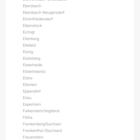
Ebersbach
Ebersbach-Neugersdorf
Ehrenfriedersdorf
Eibenstock
Eichigt
Eilenburg
Ellefeld
Elsnig
Elsterberg
Elsterheide
Elstertrebnitz
Elstra
Elterlein
Eppendorf
Erlau
Espenhain
Falkenstein/Vogtland
Flöha
Frankenberg/Sachsen
Frankenthal (Sachsen)
Frauenstein