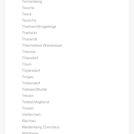
Tannenberg
Taucha
Taura
Tauscha
Thalheim/Erzgebirge
Thallwitz
Tharandt
Thermalbad Wiesenbad
Theuma
Thiendorf
Thum
Tirpersdorf
Torgau
Trebendorf
Trebsen/Mulde
Treuen
Triebel/Vogtland
Trossin
Vierkirchen
Wachau
Waldenburg (Zwickau)
Waldheim