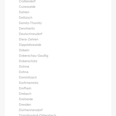
Crottendorf
Cunewalde
Dahlen
Delitzsch
Demitz-Thumitz
Dennheritz
Deutschneudorf
Diera-Zehren
Dippoldiswalde
Döbeln
Doberschau-Gaußig
Doberschütz
Dohma
Dohna
Dommitzsch
Dorfchemnitz
Dorfhain
Drebach
Dreiheide
Dresden
Dürrhennersdorf
Dürrröhrsdorf-Dittersbach