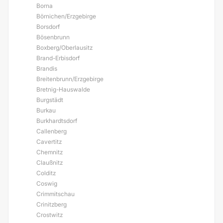
Borna
Börnichen/Erzgebirge
Borsdorf
Bösenbrunn
Boxberg/Oberlausitz
Brand-Erbisdorf
Brandis
Breitenbrunn/Erzgebirge
Bretnig-Hauswalde
Burgstädt
Burkau
Burkhardtsdorf
Callenberg
Cavertitz
Chemnitz
Claußnitz
Colditz
Coswig
Crimmitschau
Crinitzberg
Crostwitz