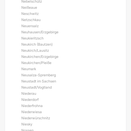
Nebelschütz
Neißeaue
Neschwitz
Netzschkau
Neuensalz
Neuhausen/Erzgebirge
Neukieritzsch
Neukirch (Bautzen)
Neukirch/Lausitz
Neukirchen/Erzgebirge
Neukirchen/Pleiße
Neumark
Neusalza-Spremberg
Neustadt im Sachsen
Neustadt/Vogtland
Niederau
Niederdorf
Niederfrohna
Niederwiesa
Niederwürschnitz
Niesky
Nossen