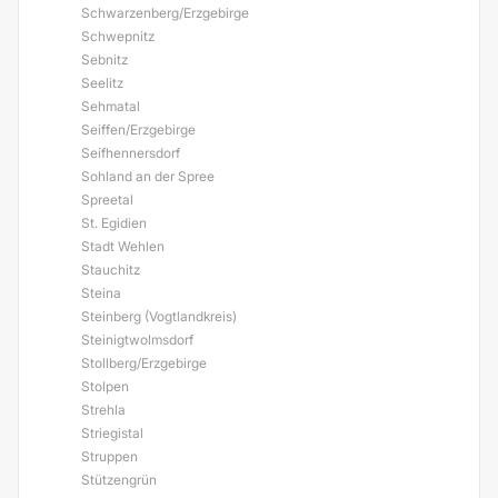
Schwarzenberg/Erzgebirge
Schwepnitz
Sebnitz
Seelitz
Sehmatal
Seiffen/Erzgebirge
Seifhennersdorf
Sohland an der Spree
Spreetal
St. Egidien
Stadt Wehlen
Stauchitz
Steina
Steinberg (Vogtlandkreis)
Steinigtwolmsdorf
Stollberg/Erzgebirge
Stolpen
Strehla
Striegistal
Struppen
Stützengrün