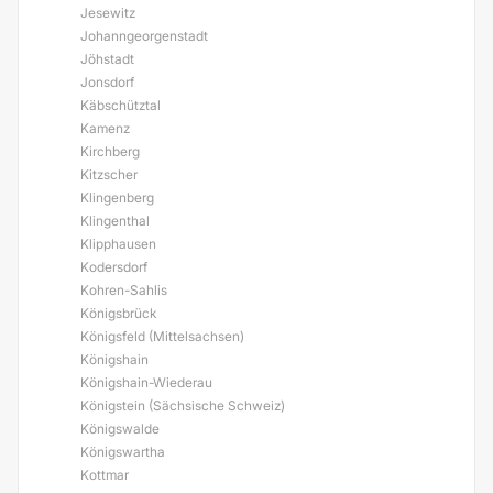
Jesewitz
Johanngeorgenstadt
Jöhstadt
Jonsdorf
Käbschütztal
Kamenz
Kirchberg
Kitzscher
Klingenberg
Klingenthal
Klipphausen
Kodersdorf
Kohren-Sahlis
Königsbrück
Königsfeld (Mittelsachsen)
Königshain
Königshain-Wiederau
Königstein (Sächsische Schweiz)
Königswalde
Königswartha
Kottmar