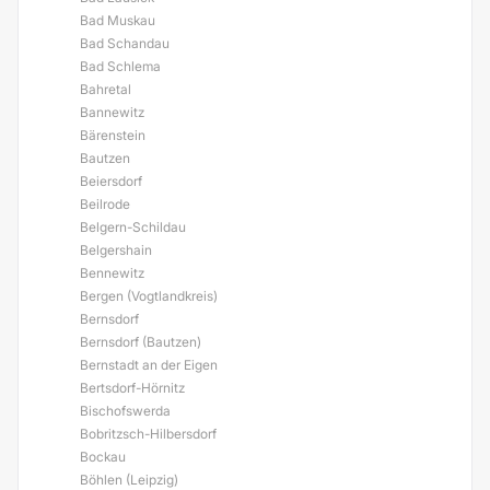
Bad Muskau
Bad Schandau
Bad Schlema
Bahretal
Bannewitz
Bärenstein
Bautzen
Beiersdorf
Beilrode
Belgern-Schildau
Belgershain
Bennewitz
Bergen (Vogtlandkreis)
Bernsdorf
Bernsdorf (Bautzen)
Bernstadt an der Eigen
Bertsdorf-Hörnitz
Bischofswerda
Bobritzsch-Hilbersdorf
Bockau
Böhlen (Leipzig)