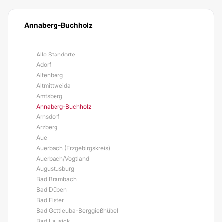
Annaberg-Buchholz
Alle Standorte
Adorf
Altenberg
Altmittweida
Amtsberg
Annaberg-Buchholz
Arnsdorf
Arzberg
Aue
Auerbach (Erzgebirgskreis)
Auerbach/Vogtland
Augustusburg
Bad Brambach
Bad Düben
Bad Elster
Bad Gottleuba-Berggießhübel
Bad Lausick