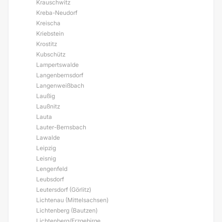
Krauschwitz
Kreba-Neudorf
Kreischa
Kriebstein
Krostitz
Kubschütz
Lampertswalde
Langenbernsdorf
Langenweißbach
Laußig
Laußnitz
Lauta
Lauter-Bernsbach
Lawalde
Leipzig
Leisnig
Lengenfeld
Leubsdorf
Leutersdorf (Görlitz)
Lichtenau (Mittelsachsen)
Lichtenberg (Bautzen)
Lichtenberg/Erzgebirge