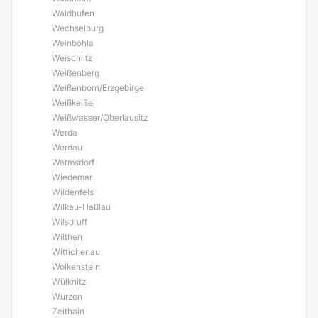
Waldhufen
Wechselburg
Weinböhla
Weischlitz
Weißenberg
Weißenborn/Erzgebirge
Weißkeißel
Weißwasser/Oberlausitz
Werda
Werdau
Wermsdorf
Wiedemar
Wildenfels
Wilkau-Haßlau
Wilsdruff
Wilthen
Wittichenau
Wolkenstein
Wülknitz
Wurzen
Zeithain