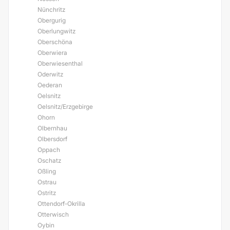
Nünchritz
Obergurig
Oberlungwitz
Oberschöna
Oberwiera
Oberwiesenthal
Oderwitz
Oederan
Oelsnitz
Oelsnitz/Erzgebirge
Ohorn
Olbernhau
Olbersdorf
Oppach
Oschatz
Oßling
Ostrau
Ostritz
Ottendorf-Okrilla
Otterwisch
Oybin