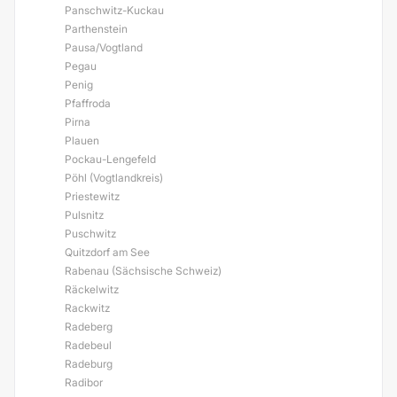
Panschwitz-Kuckau
Parthenstein
Pausa/Vogtland
Pegau
Penig
Pfaffroda
Pirna
Plauen
Pockau-Lengefeld
Pöhl (Vogtlandkreis)
Priestewitz
Pulsnitz
Puschwitz
Quitzdorf am See
Rabenau (Sächsische Schweiz)
Räckelwitz
Rackwitz
Radeberg
Radebeul
Radeburg
Radibor