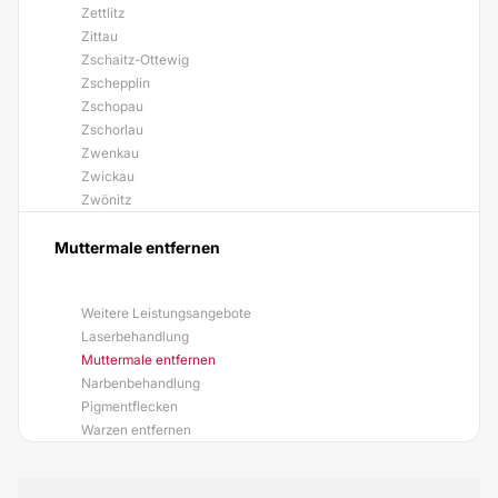
Zettlitz
Zittau
Zschaitz-Ottewig
Zschepplin
Zschopau
Zschorlau
Zwenkau
Zwickau
Zwönitz
Muttermale entfernen
Weitere Leistungsangebote
Laserbehandlung
Muttermale entfernen
Narbenbehandlung
Pigmentflecken
Warzen entfernen