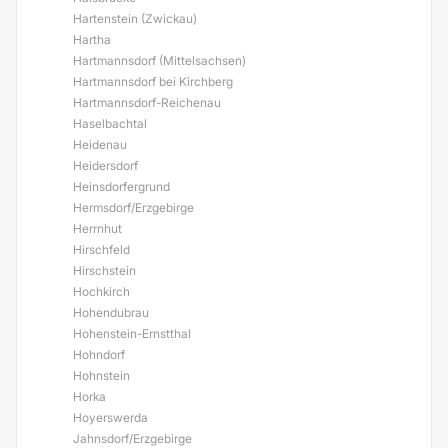
Hartenstein (Zwickau)
Hartha
Hartmannsdorf (Mittelsachsen)
Hartmannsdorf bei Kirchberg
Hartmannsdorf-Reichenau
Haselbachtal
Heidenau
Heidersdorf
Heinsdorfergrund
Hermsdorf/Erzgebirge
Herrnhut
Hirschfeld
Hirschstein
Hochkirch
Hohendubrau
Hohenstein-Ernstthal
Hohndorf
Hohnstein
Horka
Hoyerswerda
Jahnsdorf/Erzgebirge