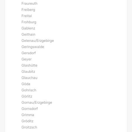
Fraureuth
Freiberg
Freital
Frohburg
Gablenz
Geithain
Gelenau/Erzgebirge
Geringswalde
Gersdorf
Geyer
Glashütte
Glaubitz
Glauchau
Göda
Gohrisch
Görlitz
Gornau/Erzgebirge
Gornsdorf
Grimma
Gröditz
Groitzsch