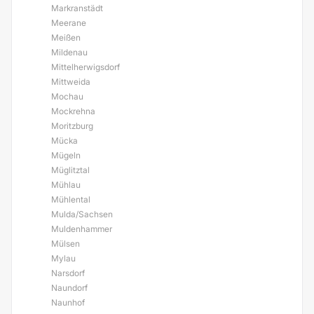
Markranstädt
Meerane
Meißen
Mildenau
Mittelherwigsdorf
Mittweida
Mochau
Mockrehna
Moritzburg
Mücka
Mügeln
Müglitztal
Mühlau
Mühlental
Mulda/Sachsen
Muldenhammer
Mülsen
Mylau
Narsdorf
Naundorf
Naunhof