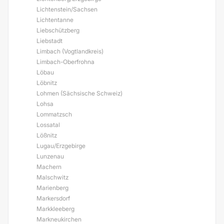
Lichtenstein/Sachsen
Lichtentanne
Liebschützberg
Liebstadt
Limbach (Vogtlandkreis)
Limbach-Oberfrohna
Löbau
Löbnitz
Lohmen (Sächsische Schweiz)
Lohsa
Lommatzsch
Lossatal
Lößnitz
Lugau/Erzgebirge
Lunzenau
Machern
Malschwitz
Marienberg
Markersdorf
Markkleeberg
Markneukirchen