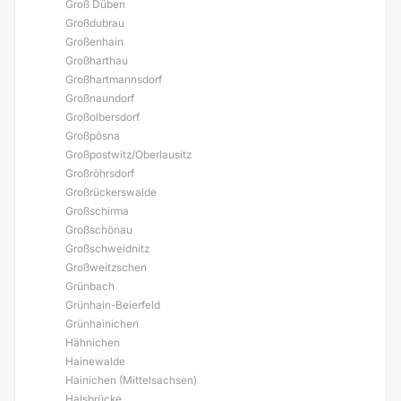
Groß Düben
Großdubrau
Großenhain
Großharthau
Großhartmannsdorf
Großnaundorf
Großolbersdorf
Großpösna
Großpostwitz/Oberlausitz
Großröhrsdorf
Großrückerswalde
Großschirma
Großschönau
Großschweidnitz
Großweitzschen
Grünbach
Grünhain-Beierfeld
Grünhainichen
Hähnichen
Hainewalde
Hainichen (Mittelsachsen)
Halsbrücke