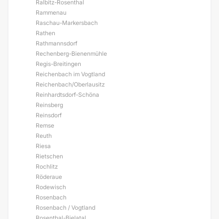
Ralbitz-Rosenthal
Rammenau
Raschau-Markersbach
Rathen
Rathmannsdorf
Rechenberg-Bienenmühle
Regis-Breitingen
Reichenbach im Vogtland
Reichenbach/Oberlausitz
Reinhardtsdorf-Schöna
Reinsberg
Reinsdorf
Remse
Reuth
Riesa
Rietschen
Rochlitz
Röderaue
Rodewisch
Rosenbach
Rosenbach / Vogtland
Rosenthal-Bielatal