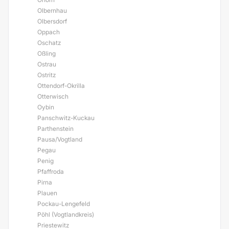
Olbernhau
Olbersdorf
Oppach
Oschatz
Oßling
Ostrau
Ostritz
Ottendorf-Okrilla
Otterwisch
Oybin
Panschwitz-Kuckau
Parthenstein
Pausa/Vogtland
Pegau
Penig
Pfaffroda
Pirna
Plauen
Pockau-Lengefeld
Pöhl (Vogtlandkreis)
Priestewitz