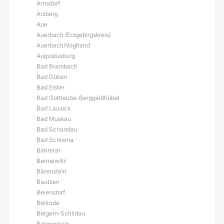
Arnsdorf
Arzberg
Aue
Auerbach (Erzgebirgskreis)
Auerbach/Vogtland
Augustusburg
Bad Brambach
Bad Düben
Bad Elster
Bad Gottleuba-Berggießhübel
Bad Lausick
Bad Muskau
Bad Schandau
Bad Schlema
Bahretal
Bannewitz
Bärenstein
Bautzen
Beiersdorf
Beilrode
Belgern-Schildau
Belgershain