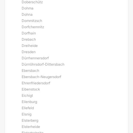
Doberschütz
Dohma
Dohna
Dommitzsch
Dorfchemnitz
Dorfhain
Drebach
Dreiheide
Dresden
Dürrhennersdorf
Dürrröhrsdorf-Dittersbach
Ebersbach
Ebersbach-Neugersdorf
Ehrenfriedersdorf
Eibenstock
Eichigt
Eilenburg
Ellefeld
Elsnig
Elsterberg
Elsterheide
Elstertrebnitz