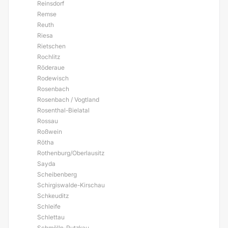
Reinsdorf
Remse
Reuth
Riesa
Rietschen
Rochlitz
Röderaue
Rodewisch
Rosenbach
Rosenbach / Vogtland
Rosenthal-Bielatal
Rossau
Roßwein
Rötha
Rothenburg/Oberlausitz
Sayda
Scheibenberg
Schirgiswalde-Kirschau
Schkeuditz
Schleife
Schlettau
Schmölln-Putzkau