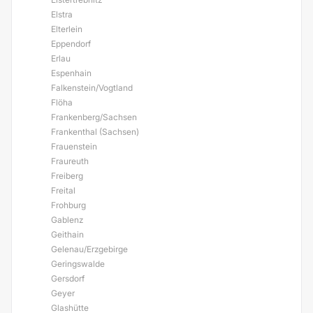
Elstra
Elterlein
Eppendorf
Erlau
Espenhain
Falkenstein/Vogtland
Flöha
Frankenberg/Sachsen
Frankenthal (Sachsen)
Frauenstein
Fraureuth
Freiberg
Freital
Frohburg
Gablenz
Geithain
Gelenau/Erzgebirge
Geringswalde
Gersdorf
Geyer
Glashütte