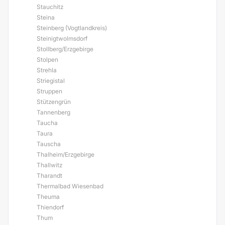
Stauchitz
Steina
Steinberg (Vogtlandkreis)
Steinigtwolmsdorf
Stollberg/Erzgebirge
Stolpen
Strehla
Striegistal
Struppen
Stützengrün
Tannenberg
Taucha
Taura
Tauscha
Thalheim/Erzgebirge
Thallwitz
Tharandt
Thermalbad Wiesenbad
Theuma
Thiendorf
Thum