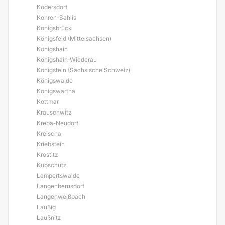
Kodersdorf
Kohren-Sahlis
Königsbrück
Königsfeld (Mittelsachsen)
Königshain
Königshain-Wiederau
Königstein (Sächsische Schweiz)
Königswalde
Königswartha
Kottmar
Krauschwitz
Kreba-Neudorf
Kreischa
Kriebstein
Krostitz
Kubschütz
Lampertswalde
Langenbernsdorf
Langenweißbach
Laußig
Laußnitz