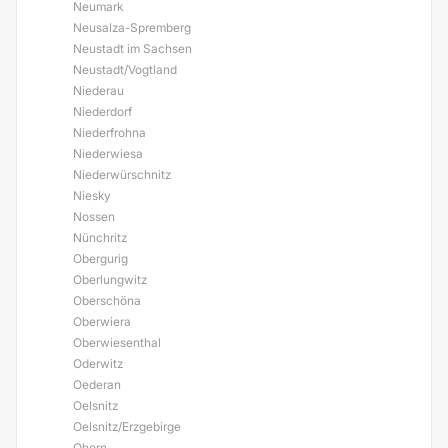
Neumark
Neusalza-Spremberg
Neustadt im Sachsen
Neustadt/Vogtland
Niederau
Niederdorf
Niederfrohna
Niederwiesa
Niederwürschnitz
Niesky
Nossen
Nünchritz
Obergurig
Oberlungwitz
Oberschöna
Oberwiera
Oberwiesenthal
Oderwitz
Oederan
Oelsnitz
Oelsnitz/Erzgebirge
Ohorn