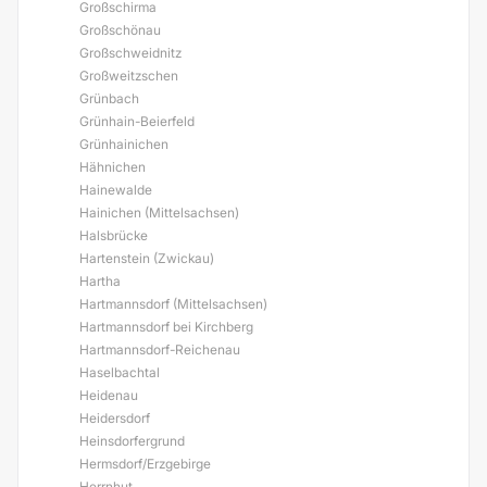
Großschirma
Großschönau
Großschweidnitz
Großweitzschen
Grünbach
Grünhain-Beierfeld
Grünhainichen
Hähnichen
Hainewalde
Hainichen (Mittelsachsen)
Halsbrücke
Hartenstein (Zwickau)
Hartha
Hartmannsdorf (Mittelsachsen)
Hartmannsdorf bei Kirchberg
Hartmannsdorf-Reichenau
Haselbachtal
Heidenau
Heidersdorf
Heinsdorfergrund
Hermsdorf/Erzgebirge
Herrnhut