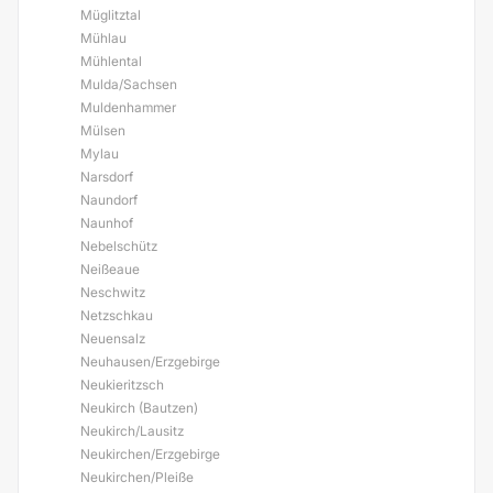
Müglitztal
Mühlau
Mühlental
Mulda/Sachsen
Muldenhammer
Mülsen
Mylau
Narsdorf
Naundorf
Naunhof
Nebelschütz
Neißeaue
Neschwitz
Netzschkau
Neuensalz
Neuhausen/Erzgebirge
Neukieritzsch
Neukirch (Bautzen)
Neukirch/Lausitz
Neukirchen/Erzgebirge
Neukirchen/Pleiße