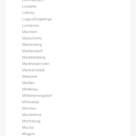
Lossatal
Lößnitz
Lugau/Erzgebirge
Lunzenau
Machern
Malschwitz
Marienberg
Markersdorf
Markkleeberg
Markneukirchen
Markranstädt
Meerane
Meißen
Mildenau
Mittelherwigsdorf
Mittweida
Mochau
Mockrehna
Moritzburg
Mücka
Mügeln