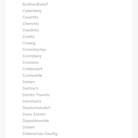
Burkhardtsdorf
Callenberg
Cavertitz
Chemnitz
Claußnitz
Colditz
Coswig
Crimmitschau
Crinitzberg
Crostwitz
Crottendorf
Cunewalde
Dahlen
Delitzsch
Demitz-Thumitz
Dennheritz
Deutschneudorf
Diera-Zehren
Dippoldiswalde
Döbeln
Doberschau-Gaußig