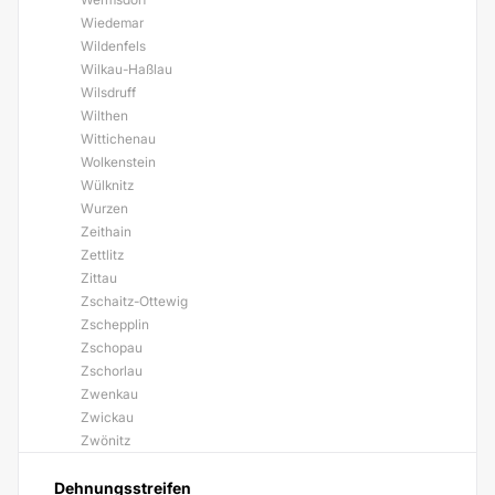
Wiedemar
Wildenfels
Wilkau-Haßlau
Wilsdruff
Wilthen
Wittichenau
Wolkenstein
Wülknitz
Wurzen
Zeithain
Zettlitz
Zittau
Zschaitz-Ottewig
Zschepplin
Zschopau
Zschorlau
Zwenkau
Zwickau
Zwönitz
Dehnungsstreifen