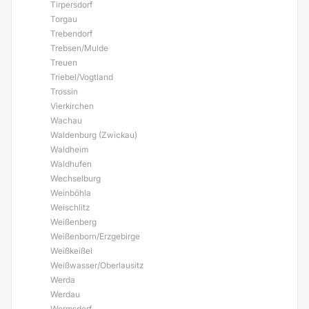
Tirpersdorf
Torgau
Trebendorf
Trebsen/Mulde
Treuen
Triebel/Vogtland
Trossin
Vierkirchen
Wachau
Waldenburg (Zwickau)
Waldheim
Waldhufen
Wechselburg
Weinböhla
Weischlitz
Weißenberg
Weißenborn/Erzgebirge
Weißkeißel
Weißwasser/Oberlausitz
Werda
Werdau
Wermsdorf