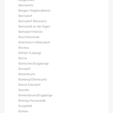
Bennewitz
Bergen (Vogtlandkreis)
Bernsdorf
Bernsdorf (Bautzen)
Bernstadt an der Eigen
Bertsdorf-Hörnitz
Bischofswerda
Bobritzsch-Hilbersdorf
Bockau
Böhlen (Leipzig)
Borna
Börnichen/Erzgebirge
Borsdorf
Bösenbrunn
Boxberg/Oberlausitz
Brand-Erbisdorf
Brandis
Breitenbrunn/Erzgebirge
Bretnig-Hauswalde
Burgstädt
Burkau