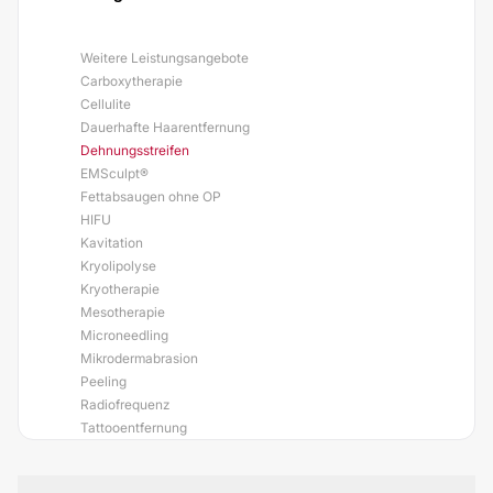
Weitere Leistungsangebote
Carboxytherapie
Cellulite
Dauerhafte Haarentfernung
Dehnungsstreifen
EMSculpt®
Fettabsaugen ohne OP
HIFU
Kavitation
Kryolipolyse
Kryotherapie
Mesotherapie
Microneedling
Mikrodermabrasion
Peeling
Radiofrequenz
Tattooentfernung