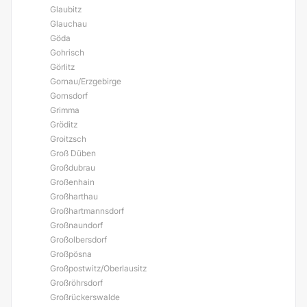
Glaubitz
Glauchau
Göda
Gohrisch
Görlitz
Gornau/Erzgebirge
Gornsdorf
Grimma
Gröditz
Groitzsch
Groß Düben
Großdubrau
Großenhain
Großharthau
Großhartmannsdorf
Großnaundorf
Großolbersdorf
Großpösna
Großpostwitz/Oberlausitz
Großröhrsdorf
Großrückerswalde