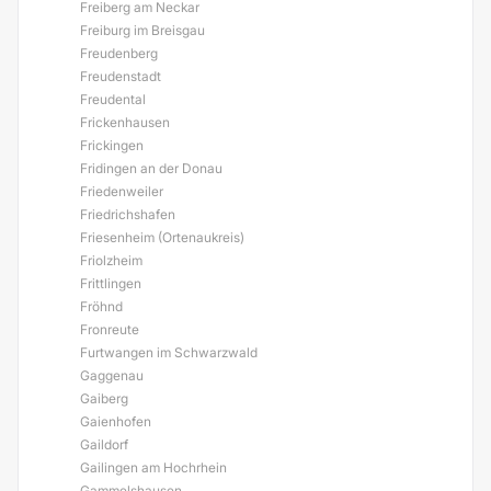
Freiberg am Neckar
Freiburg im Breisgau
Freudenberg
Freudenstadt
Freudental
Frickenhausen
Frickingen
Fridingen an der Donau
Friedenweiler
Friedrichshafen
Friesenheim (Ortenaukreis)
Friolzheim
Frittlingen
Fröhnd
Fronreute
Furtwangen im Schwarzwald
Gaggenau
Gaiberg
Gaienhofen
Gaildorf
Gailingen am Hochrhein
Gammelshausen