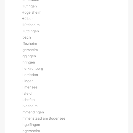
Hüfingen
Hügelsheim
Hülben
Hüttisheim
Hüttlingen
Ibach
Iffezheim
Igersheim
Iggingen
Ihringen
Illerkirchberg
Illerrieden
Illingen
Illmensee
Ilsfeld
Ilshofen
Ilvesheim
Immendingen
Immenstaad am Bodensee
Ingelfingen
Ingersheim