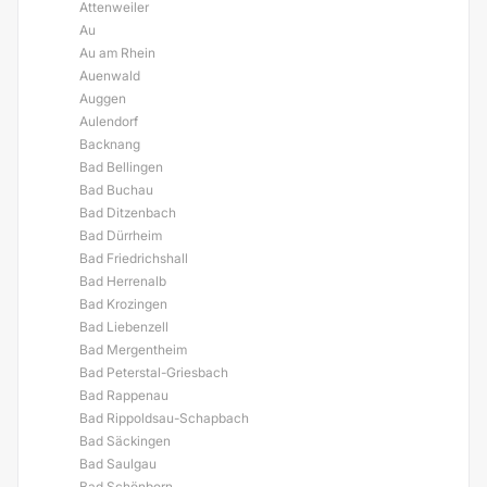
Attenweiler
Au
Au am Rhein
Auenwald
Auggen
Aulendorf
Backnang
Bad Bellingen
Bad Buchau
Bad Ditzenbach
Bad Dürrheim
Bad Friedrichshall
Bad Herrenalb
Bad Krozingen
Bad Liebenzell
Bad Mergentheim
Bad Peterstal-Griesbach
Bad Rappenau
Bad Rippoldsau-Schapbach
Bad Säckingen
Bad Saulgau
Bad Schönborn