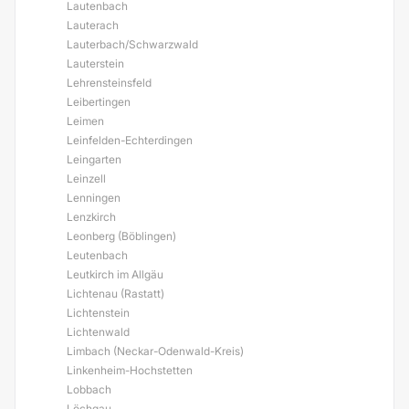
Lautenbach
Lauterach
Lauterbach/Schwarzwald
Lauterstein
Lehrensteinsfeld
Leibertingen
Leimen
Leinfelden-Echterdingen
Leingarten
Leinzell
Lenningen
Lenzkirch
Leonberg (Böblingen)
Leutenbach
Leutkirch im Allgäu
Lichtenau (Rastatt)
Lichtenstein
Lichtenwald
Limbach (Neckar-Odenwald-Kreis)
Linkenheim-Hochstetten
Lobbach
Löchgau