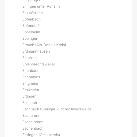
Eningen unter Achalm
Enzklösterle
Epfenbach
Epfendorf
Eppelheim
Eppingen
Erbach (Alb-Donau-Kreis)
Erdmannhausen
Eriskirch
Erkenbrechtsweiler
Erlenbach
Erlenmoos
Erligheim
Erolzheim
Ertingen
Eschach
Eschbach (Breisgau-Hochschwarzwald)
Eschbronn
Eschelbronn
Eschenbach
Essingen (Ostalbkreis)