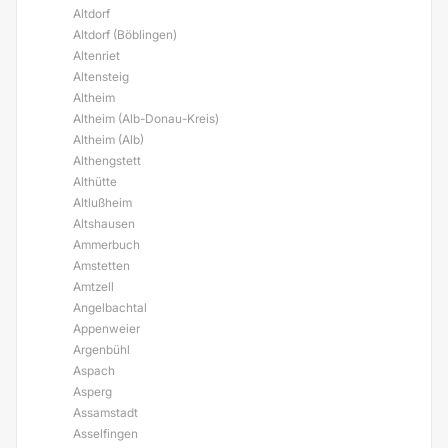
Altdorf
Altdorf (Böblingen)
Altenriet
Altensteig
Altheim
Altheim (Alb-Donau-Kreis)
Altheim (Alb)
Althengstett
Althütte
Altlußheim
Altshausen
Ammerbuch
Amstetten
Amtzell
Angelbachtal
Appenweier
Argenbühl
Aspach
Asperg
Assamstadt
Asselfingen