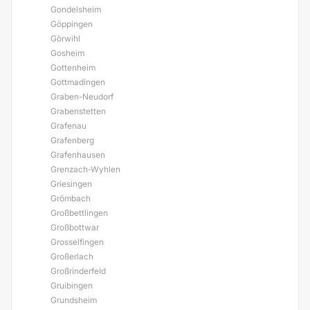
Gondelsheim
Göppingen
Görwihl
Gosheim
Gottenheim
Gottmadingen
Graben-Neudorf
Grabenstetten
Grafenau
Grafenberg
Grafenhausen
Grenzach-Wyhlen
Griesingen
Grömbach
Großbettlingen
Großbottwar
Grosselfingen
Großerlach
Großrinderfeld
Gruibingen
Grundsheim