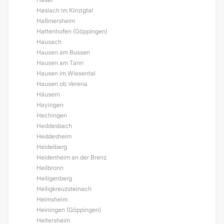
Haslach im Kinzigtal
Haßmersheim
Hattenhofen (Göppingen)
Hausach
Hausen am Bussen
Hausen am Tann
Hausen im Wiesental
Hausen ob Verena
Häusern
Hayingen
Hechingen
Heddesbach
Heddesheim
Heidelberg
Heidenheim an der Brenz
Heilbronn
Heiligenberg
Heiligkreuzsteinach
Heimsheim
Heiningen (Göppingen)
Heitersheim