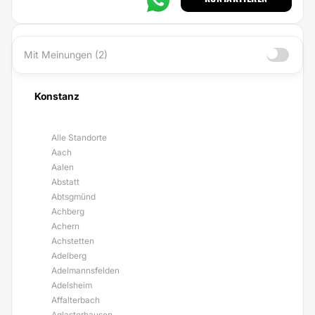
Mit Meinungen (2)
Konstanz
Alle Standorte
Aach
Aalen
Abstatt
Abtsgmünd
Achberg
Achern
Achstetten
Adelberg
Adelmannsfelden
Adelsheim
Affalterbach
Aglasterhausen