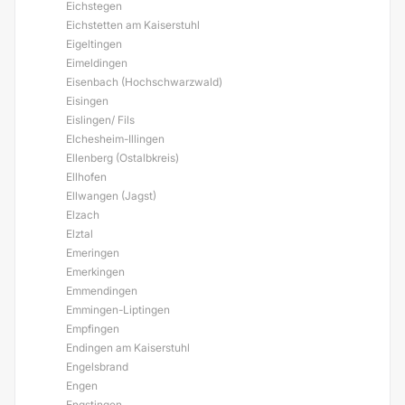
Eichstegen
Eichstetten am Kaiserstuhl
Eigeltingen
Eimeldingen
Eisenbach (Hochschwarzwald)
Eisingen
Eislingen/ Fils
Elchesheim-Illingen
Ellenberg (Ostalbkreis)
Ellhofen
Ellwangen (Jagst)
Elzach
Elztal
Emeringen
Emerkingen
Emmendingen
Emmingen-Liptingen
Empfingen
Endingen am Kaiserstuhl
Engelsbrand
Engen
Engstingen