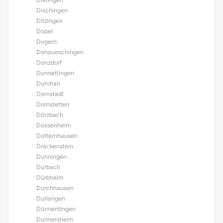
Dischingen
Ditzingen
Dobel
Dogern
Donaueschingen
Donzdorf
Dormettingen
Dornhan
Dornstadt
Dornstetten
Dörzbach
Dossenheim
Dotternhausen
Drackenstein
Dunningen
Durbach
Dürbheim
Durchhausen
Durlangen
Dürmentingen
Durmersheim