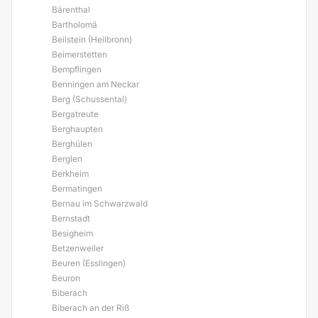
Bärenthal
Bartholomä
Beilstein (Heilbronn)
Beimerstetten
Bempflingen
Benningen am Neckar
Berg (Schussental)
Bergatreute
Berghaupten
Berghülen
Berglen
Berkheim
Bermatingen
Bernau im Schwarzwald
Bernstadt
Besigheim
Betzenweiler
Beuren (Esslingen)
Beuron
Biberach
Biberach an der Riß