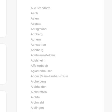
Alle Standorte
Aach
Aalen
Abstatt
Abtsgmünd
Achberg
Achern
Achstetten
Adelberg
Adelmannsfelden
Adelsheim
Affalterbach
Aglasterhausen
Ahorn (Main-Tauber-Kreis)
Aichelberg
Aichhalden
Aichstetten
Aichtal
Aichwald
Aidlingen