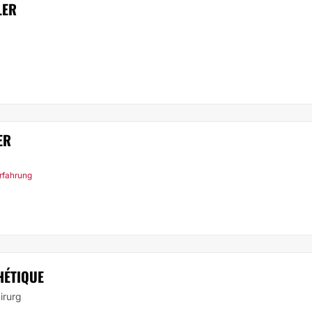
LER
ER
Erfahrung
HÉTIQUE
irurg