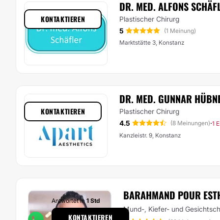
DR. MED. ALFONS SCHÄF
KONTAKTIEREN
Plastischer Chirurg
5
(1 Meinung)
Marktstätte 3, Konstanz
DR. MED. GUNNAR HÜBN
KONTAKTIEREN
Plastischer Chirurg
4.5
·
(8 Meinungen)
1 
Kanzleistr. 9, Konstanz
BARAHMAND POUR EST
Antwortet in
1 Std
Mund-, Kiefer- und Gesichtsch
KONTAKTIEREN