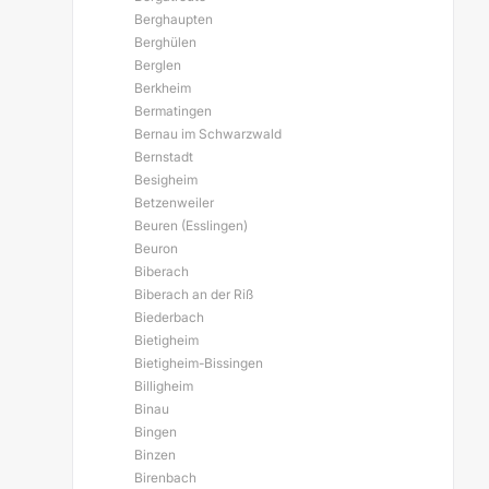
Berghaupten
Berghülen
Berglen
Berkheim
Bermatingen
Bernau im Schwarzwald
Bernstadt
Besigheim
Betzenweiler
Beuren (Esslingen)
Beuron
Biberach
Biberach an der Riß
Biederbach
Bietigheim
Bietigheim-Bissingen
Billigheim
Binau
Bingen
Binzen
Birenbach