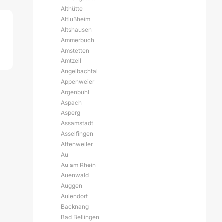
Althütte
Altlußheim
Altshausen
Ammerbuch
Amstetten
Amtzell
Angelbachtal
Appenweier
Argenbühl
Aspach
Asperg
Assamstadt
Asselfingen
Attenweiler
Au
Au am Rhein
Auenwald
Auggen
Aulendorf
Backnang
Bad Bellingen