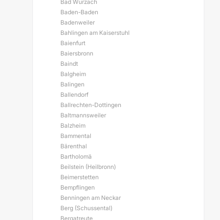
Bad Wurzach
Baden-Baden
Badenweiler
Bahlingen am Kaiserstuhl
Baienfurt
Baiersbronn
Baindt
Balgheim
Balingen
Ballendorf
Ballrechten-Dottingen
Baltmannsweiler
Balzheim
Bammental
Bärenthal
Bartholomä
Beilstein (Heilbronn)
Beimerstetten
Bempflingen
Benningen am Neckar
Berg (Schussental)
Bergatreute