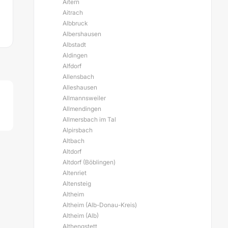
Aitern
Aitrach
Albbruck
Albershausen
Albstadt
Aldingen
Alfdorf
Allensbach
Alleshausen
Allmannsweiler
Allmendingen
Allmersbach im Tal
Alpirsbach
Altbach
Altdorf
Altdorf (Böblingen)
Altenriet
Altensteig
Altheim
Altheim (Alb-Donau-Kreis)
Altheim (Alb)
Althengstett