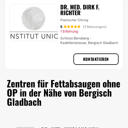
DR. MED. DIRK F.
RICHTER
Plastischer Chirurg
5
(3 Meinungen)
·
1 Erfahrung
Schloss Bensberg -
Kadettenstrasse, Bergisch Gladbach
KONTAKTIEREN
Zentren für Fettabsaugen ohne
OP in der Nähe von Bergisch
Gladbach