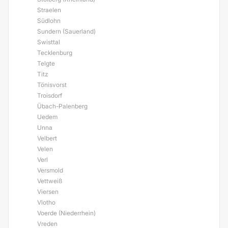
Straelen
Südlohn
Sundern (Sauerland)
Swisttal
Tecklenburg
Telgte
Titz
Tönisvorst
Troisdorf
Übach-Palenberg
Uedem
Unna
Velbert
Velen
Verl
Versmold
Vettweiß
Viersen
Vlotho
Voerde (Niederrhein)
Vreden