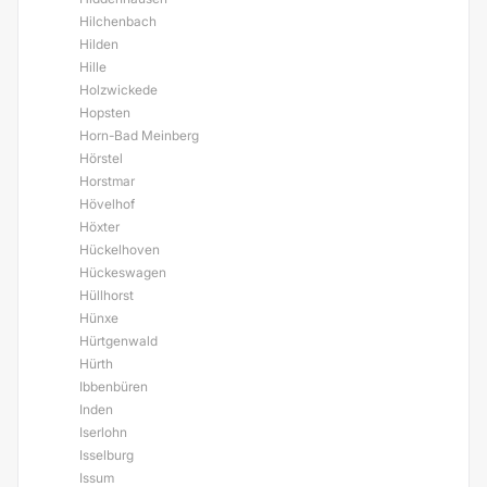
Hilchenbach
Hilden
Hille
Holzwickede
Hopsten
Horn-Bad Meinberg
Hörstel
Horstmar
Hövelhof
Höxter
Hückelhoven
Hückeswagen
Hüllhorst
Hünxe
Hürtgenwald
Hürth
Ibbenbüren
Inden
Iserlohn
Isselburg
Issum