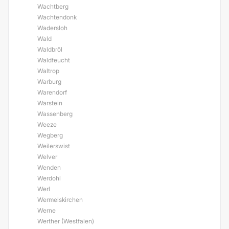
Wachtberg
Wachtendonk
Wadersloh
Wald
Waldbröl
Waldfeucht
Waltrop
Warburg
Warendorf
Warstein
Wassenberg
Weeze
Wegberg
Weilerswist
Welver
Wenden
Werdohl
Werl
Wermelskirchen
Werne
Werther (Westfalen)