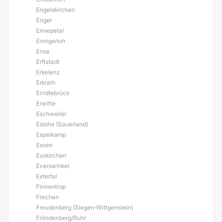
Engelskirchen
Enger
Ennepetal
Ennigerloh
Ense
Erftstadt
Erkelenz
Erkrath
Erndtebrück
Erwitte
Eschweiler
Eslohe (Sauerland)
Espelkamp
Essen
Euskirchen
Everswinkel
Extertal
Finnentrop
Frechen
Freudenberg (Siegen-Wittgenstein)
Fröndenberg/Ruhr