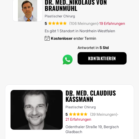
DR. MED. NIKOLAUS VON
BRAUNMÜHL
Plastischer Chirurg
5
(106 Meinungen)
19 Erfahrungen
·
Es gibt 1 Standort in Nordrhein-Westfalen
Kostenloser
erster Termin
Antwortet in
5 Std
KONTAKTIEREN
DR. MED. CLAUDIUS
KÄSSMANN
Plastischer Chirurg
5
(39 Meinungen)
·
21 Erfahrungen
Odenthaler Straße 19, Bergisch
Gladbach