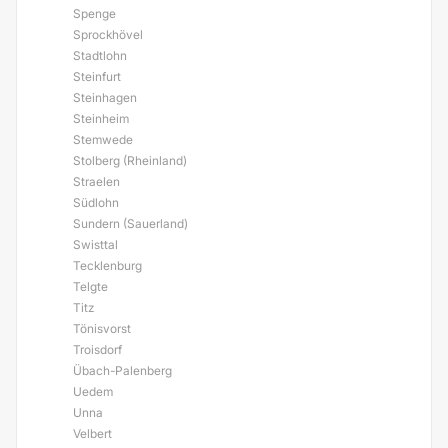
Spenge
Sprockhövel
Stadtlohn
Steinfurt
Steinhagen
Steinheim
Stemwede
Stolberg (Rheinland)
Straelen
Südlohn
Sundern (Sauerland)
Swisttal
Tecklenburg
Telgte
Titz
Tönisvorst
Troisdorf
Übach-Palenberg
Uedem
Unna
Velbert