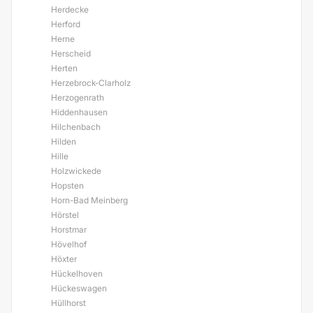
Herdecke
Herford
Herne
Herscheid
Herten
Herzebrock-Clarholz
Herzogenrath
Hiddenhausen
Hilchenbach
Hilden
Hille
Holzwickede
Hopsten
Horn-Bad Meinberg
Hörstel
Horstmar
Hövelhof
Höxter
Hückelhoven
Hückeswagen
Hüllhorst