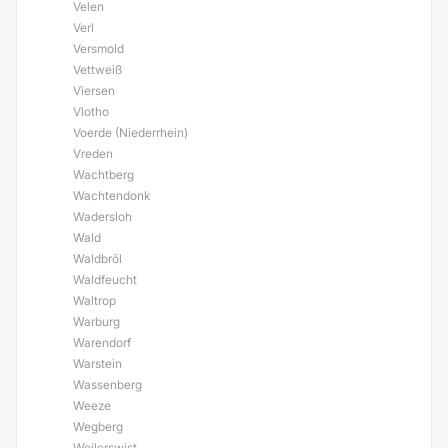
Velen
Verl
Versmold
Vettweiß
Viersen
Vlotho
Voerde (Niederrhein)
Vreden
Wachtberg
Wachtendonk
Wadersloh
Wald
Waldbröl
Waldfeucht
Waltrop
Warburg
Warendorf
Warstein
Wassenberg
Weeze
Wegberg
Weilerswist