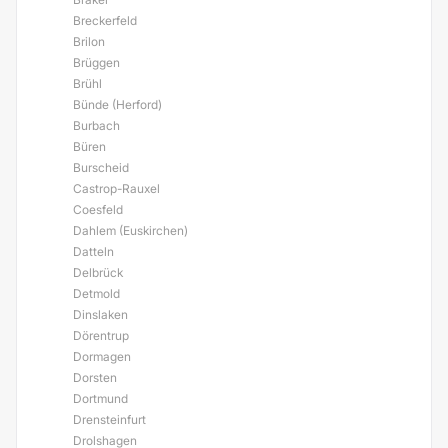
Breckerfeld
Brilon
Brüggen
Brühl
Bünde (Herford)
Burbach
Büren
Burscheid
Castrop-Rauxel
Coesfeld
Dahlem (Euskirchen)
Datteln
Delbrück
Detmold
Dinslaken
Dörentrup
Dormagen
Dorsten
Dortmund
Drensteinfurt
Drolshagen