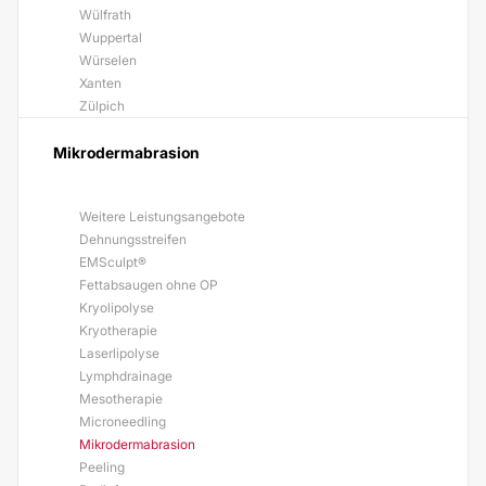
Wülfrath
Wuppertal
Würselen
Xanten
Zülpich
Mikrodermabrasion
Weitere Leistungsangebote
Dehnungsstreifen
EMSculpt®
Fettabsaugen ohne OP
Kryolipolyse
Kryotherapie
Laserlipolyse
Lymphdrainage
Mesotherapie
Microneedling
Mikrodermabrasion
Peeling