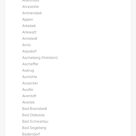
Altenmoor
Alveslohe
Ammersbek
Appen
Arkebek
Arlewatt
Armstedt
Arnis
Arpsdorf
Ascheberg (Holstein)
Ascheffel
Aukrug
Aumühle
Ausacker
Auufer
Aventoft
Averlak
Bad Bramstedt
Bad Oldesloe
Bad Schwartau
Bad Segeberg
Badendorf