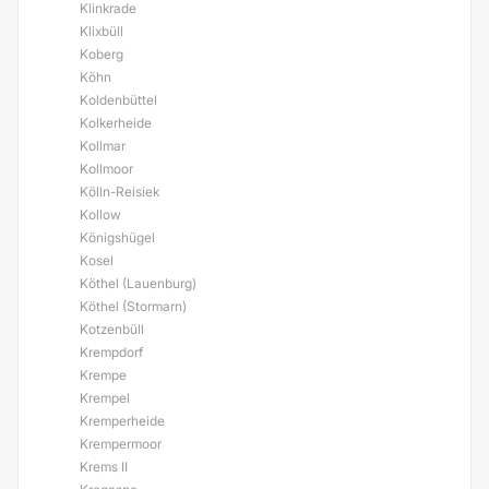
Klinkrade
Klixbüll
Koberg
Köhn
Koldenbüttel
Kolkerheide
Kollmar
Kollmoor
Kölln-Reisiek
Kollow
Königshügel
Kosel
Köthel (Lauenburg)
Köthel (Stormarn)
Kotzenbüll
Krempdorf
Krempe
Krempel
Kremperheide
Krempermoor
Krems II