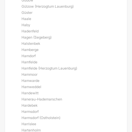
Gudow
Gülzow (Herzogtum Lauenburg)
Güster
Haale
Haby
Hadenfeld
Hagen (Segeberg)
Halstenbek
Hamberge
Hamdorf
Hamfelde
Hamfelde (Herzogtum Lauenburg)
Hammoor
Hamwarde
Hamweddel
Handewitt
Hanerau-Hademarschen
Hardebek
Harmsdorf
Harmsdorf (Ostholstein)
Harrislee
Hartenholm