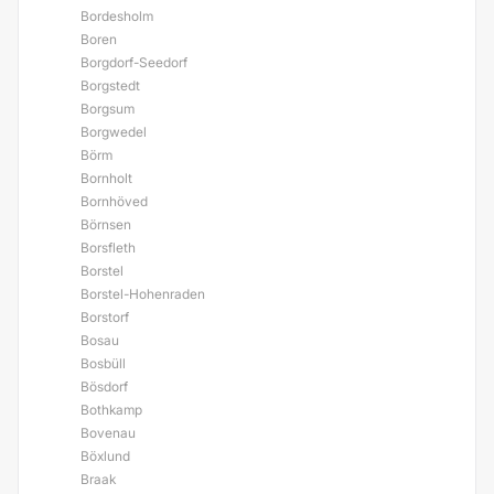
Bordesholm
Boren
Borgdorf-Seedorf
Borgstedt
Borgsum
Borgwedel
Börm
Bornholt
Bornhöved
Börnsen
Borsfleth
Borstel
Borstel-Hohenraden
Borstorf
Bosau
Bosbüll
Bösdorf
Bothkamp
Bovenau
Böxlund
Braak