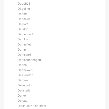
Dagebüll
Dägeling
Dahme
Dahmker
Daldorf
Dalldorf
Damendorf
Damlos
Dammfleth
Damp
Damsdorf
Dänischenhagen
Dannau
Dannewerk
Dassendorf
Dätgen
Delingsdorf
Dellstedt
Delve
Dersau
Diekhusen-Fahrstedt