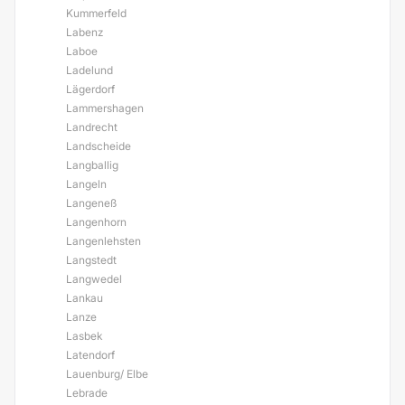
Kummerfeld
Labenz
Laboe
Ladelund
Lägerdorf
Lammershagen
Landrecht
Landscheide
Langballig
Langeln
Langeneß
Langenhorn
Langenlehsten
Langstedt
Langwedel
Lankau
Lanze
Lasbek
Latendorf
Lauenburg/ Elbe
Lebrade