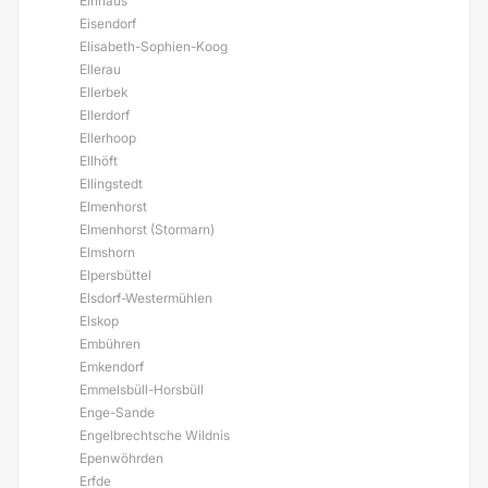
Einhaus
Eisendorf
Elisabeth-Sophien-Koog
Ellerau
Ellerbek
Ellerdorf
Ellerhoop
Ellhöft
Ellingstedt
Elmenhorst
Elmenhorst (Stormarn)
Elmshorn
Elpersbüttel
Elsdorf-Westermühlen
Elskop
Embühren
Emkendorf
Emmelsbüll-Horsbüll
Enge-Sande
Engelbrechtsche Wildnis
Epenwöhrden
Erfde