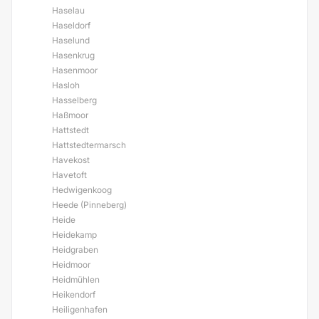
Haselau
Haseldorf
Haselund
Hasenkrug
Hasenmoor
Hasloh
Hasselberg
Haßmoor
Hattstedt
Hattstedtermarsch
Havekost
Havetoft
Hedwigenkoog
Heede (Pinneberg)
Heide
Heidekamp
Heidgraben
Heidmoor
Heidmühlen
Heikendorf
Heiligenhafen