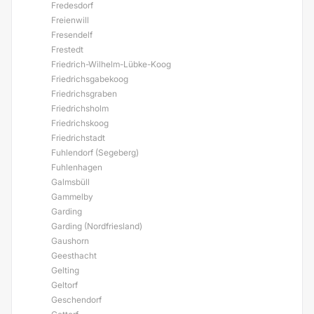
Fredesdorf
Freienwill
Fresendelf
Frestedt
Friedrich-Wilhelm-Lübke-Koog
Friedrichsgabekoog
Friedrichsgraben
Friedrichsholm
Friedrichskoog
Friedrichstadt
Fuhlendorf (Segeberg)
Fuhlenhagen
Galmsbüll
Gammelby
Garding
Garding (Nordfriesland)
Gaushorn
Geesthacht
Gelting
Geltorf
Geschendorf