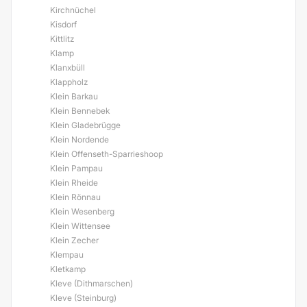
Kirchnüchel
Kisdorf
Kittlitz
Klamp
Klanxbüll
Klappholz
Klein Barkau
Klein Bennebek
Klein Gladebrügge
Klein Nordende
Klein Offenseth-Sparrieshoop
Klein Pampau
Klein Rheide
Klein Rönnau
Klein Wesenberg
Klein Wittensee
Klein Zecher
Klempau
Kletkamp
Kleve (Dithmarschen)
Kleve (Steinburg)