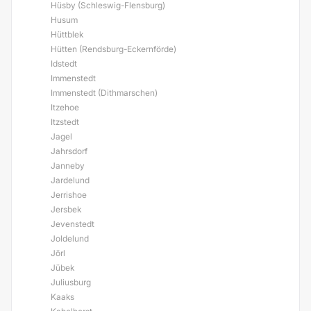
Hüsby (Schleswig-Flensburg)
Husum
Hüttblek
Hütten (Rendsburg-Eckernförde)
Idstedt
Immenstedt
Immenstedt (Dithmarschen)
Itzehoe
Itzstedt
Jagel
Jahrsdorf
Janneby
Jardelund
Jerrishoe
Jersbek
Jevenstedt
Joldelund
Jörl
Jübek
Juliusburg
Kaaks