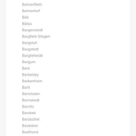
Bahrenfleth
Bahrenhof
Bäk
Bälau
Bargenstedt
Bargfeld-Stegen
Bargstall
Bargstedt
Bargteheide
Bargum
Bark
Barkelsby
Barkenholm
Barlt
Barmissen
Barmstedt
Barnitz
Barsbek
Barsbüttel
Basedow
Basthorst