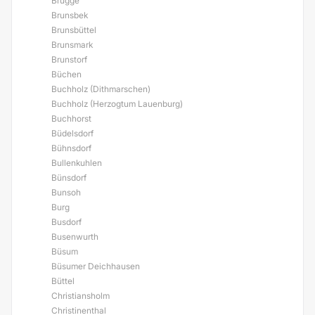
Brügge
Brunsbek
Brunsbüttel
Brunsmark
Brunstorf
Büchen
Buchholz (Dithmarschen)
Buchholz (Herzogtum Lauenburg)
Buchhorst
Büdelsdorf
Bühnsdorf
Bullenkuhlen
Bünsdorf
Bunsoh
Burg
Busdorf
Busenwurth
Büsum
Büsumer Deichhausen
Büttel
Christiansholm
Christinenthal