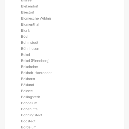
Bissee
Blekendorf
Bliestorf
Blomesche Wildnis
Blumenthal
Blunk
Böel
Bohmstedt
Böhnhusen
Bokel
Bokel (Pinneberg)
Bokelrehm
Bokholt-Hanredder
Bokhorst
Böklund
Boksee
Bollingstedt
Bondelum
Bönebüttel
Bönningstedt
Boostedt
Bordelum