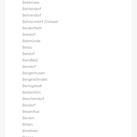
Bebensee
Behlendorf
Behrendorf
Behrensdorf (Ostsee)
Beidenfleth
Bekdorf
Bekmünde
Belau
Beldorf
Bendfeld
Bendorf
Bergenhusen
Bergewöhrden
Beringstedt
Berkenthin
Beschendorf
Besdorf
Besenthal
Bevern
Bilsen
Bimöhlen