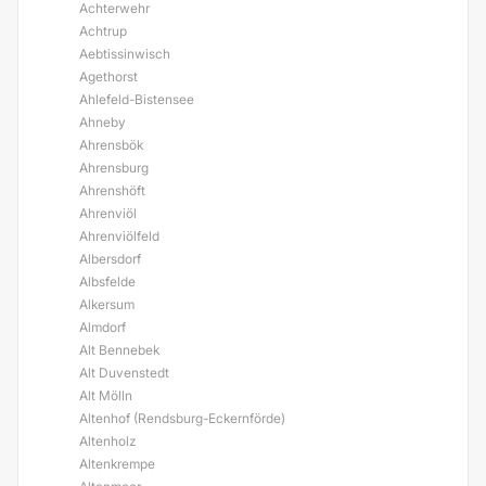
Achterwehr
Achtrup
Aebtissinwisch
Agethorst
Ahlefeld-Bistensee
Ahneby
Ahrensbök
Ahrensburg
Ahrenshöft
Ahrenviöl
Ahrenviölfeld
Albersdorf
Albsfelde
Alkersum
Almdorf
Alt Bennebek
Alt Duvenstedt
Alt Mölln
Altenhof (Rendsburg-Eckernförde)
Altenholz
Altenkrempe