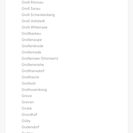
Groß Rönnau
Groß Sarau
Groß Schenkenberg
Groß Vollstedt
Groß Wittensee
Großbarkau
Großenaspe
Großenbrode
Großenrade
Großensee (Stormarn)
Großenwiehe
Großhansdorf
Großharrie
Großsolt
Grothusenkoog
Grove
Groven
Grube
Grundhof
Güby
Gudendorf