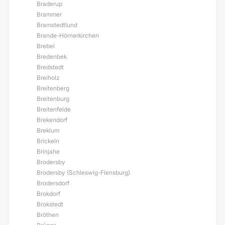
Braderup
Brammer
Bramstedtlund
Brande-Hörnerkirchen
Brebel
Bredenbek
Bredstedt
Breiholz
Breitenberg
Breitenburg
Breitenfelde
Brekendorf
Breklum
Brickeln
Brinjahe
Brodersby
Brodersby (Schleswig-Flensburg)
Brodersdorf
Brokdorf
Brokstedt
Bröthen