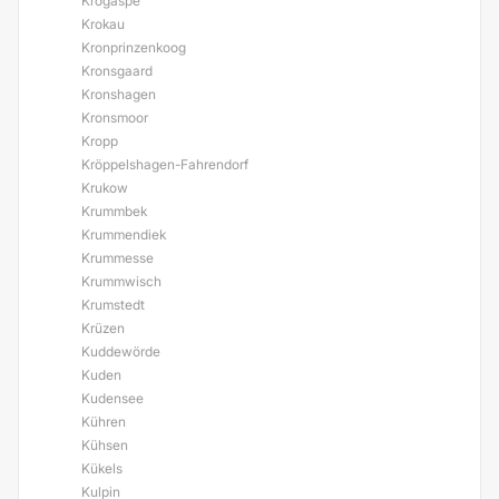
Krogaspe
Krokau
Kronprinzenkoog
Kronsgaard
Kronshagen
Kronsmoor
Kropp
Kröppelshagen-Fahrendorf
Krukow
Krummbek
Krummendiek
Krummesse
Krummwisch
Krumstedt
Krüzen
Kuddewörde
Kuden
Kudensee
Kühren
Kühsen
Kükels
Kulpin