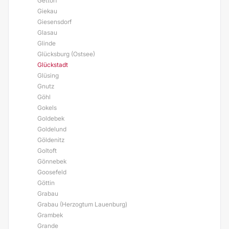
Gettorf
Giekau
Giesensdorf
Glasau
Glinde
Glücksburg (Ostsee)
Glückstadt
Glüsing
Gnutz
Göhl
Gokels
Goldebek
Goldelund
Göldenitz
Goltoft
Gönnebek
Goosefeld
Göttin
Grabau
Grabau (Herzogtum Lauenburg)
Grambek
Grande