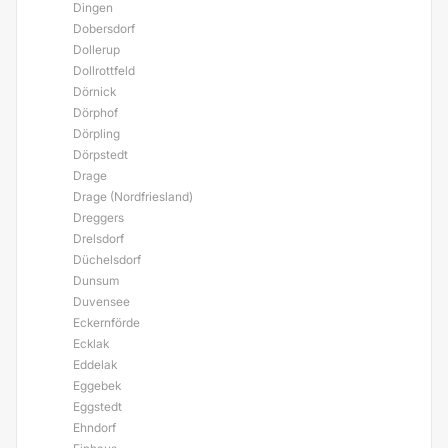
Dingen
Dobersdorf
Dollerup
Dollrottfeld
Dörnick
Dörphof
Dörpling
Dörpstedt
Drage
Drage (Nordfriesland)
Dreggers
Drelsdorf
Düchelsdorf
Dunsum
Duvensee
Eckernförde
Ecklak
Eddelak
Eggebek
Eggstedt
Ehndorf