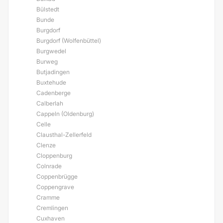
Bülstedt
Bunde
Burgdorf
Burgdorf (Wolfenbüttel)
Burgwedel
Burweg
Butjadingen
Buxtehude
Cadenberge
Calberlah
Cappeln (Oldenburg)
Celle
Clausthal-Zellerfeld
Clenze
Cloppenburg
Colnrade
Coppenbrügge
Coppengrave
Cramme
Cremlingen
Cuxhaven