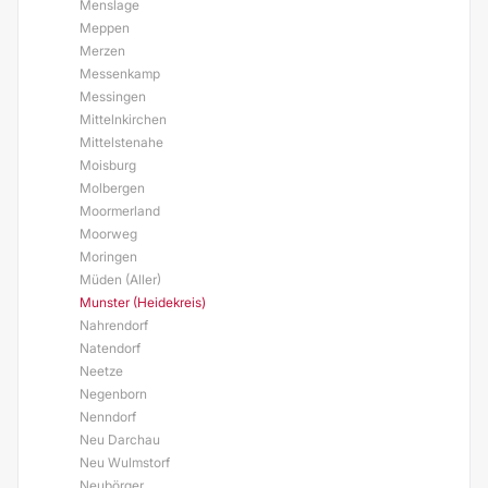
Menslage
Meppen
Merzen
Messenkamp
Messingen
Mittelnkirchen
Mittelstenahe
Moisburg
Molbergen
Moormerland
Moorweg
Moringen
Müden (Aller)
Munster (Heidekreis)
Nahrendorf
Natendorf
Neetze
Negenborn
Nenndorf
Neu Darchau
Neu Wulmstorf
Neubörger