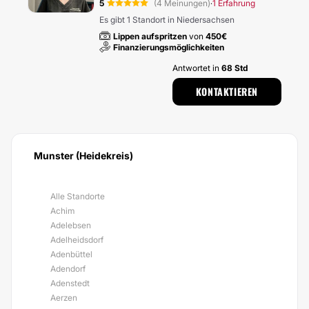
5
(4 Meinungen)
1 Erfahrung
·
Es gibt 1 Standort in Niedersachsen
Lippen aufspritzen
von
450€
Finanzierungsmöglichkeiten
Antwortet in
68 Std
KONTAKTIEREN
Munster (Heidekreis)
Alle Standorte
Achim
Adelebsen
Adelheidsdorf
Adenbüttel
Adendorf
Adenstedt
Aerzen