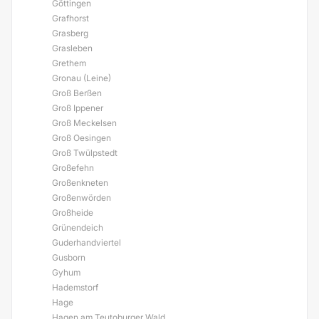
Göttingen
Grafhorst
Grasberg
Grasleben
Grethem
Gronau (Leine)
Groß Berßen
Groß Ippener
Groß Meckelsen
Groß Oesingen
Groß Twülpstedt
Großefehn
Großenkneten
Großenwörden
Großheide
Grünendeich
Guderhandviertel
Gusborn
Gyhum
Hademstorf
Hage
Hagen am Teutoburger Wald