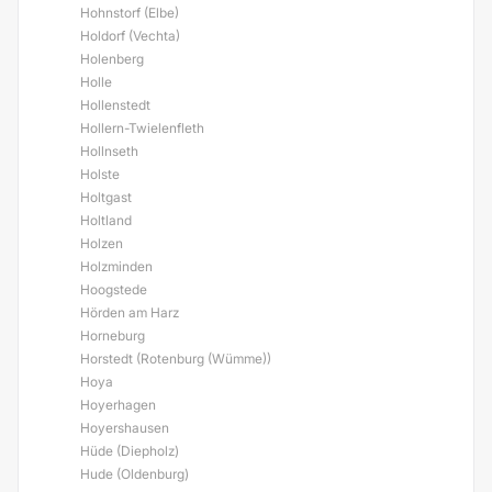
Hohnstorf (Elbe)
Holdorf (Vechta)
Holenberg
Holle
Hollenstedt
Hollern-Twielenfleth
Hollnseth
Holste
Holtgast
Holtland
Holzen
Holzminden
Hoogstede
Hörden am Harz
Horneburg
Horstedt (Rotenburg (Wümme))
Hoya
Hoyerhagen
Hoyershausen
Hüde (Diepholz)
Hude (Oldenburg)