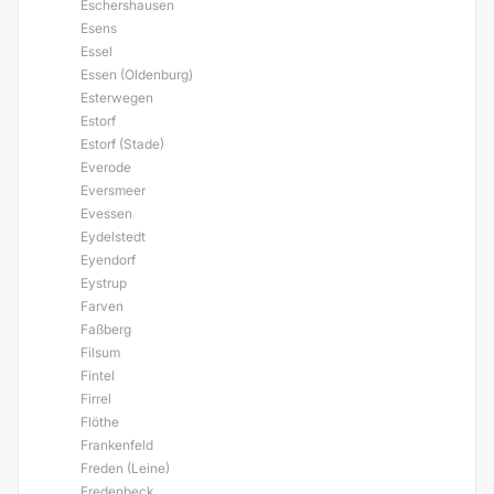
Eschershausen
Esens
Essel
Essen (Oldenburg)
Esterwegen
Estorf
Estorf (Stade)
Everode
Eversmeer
Evessen
Eydelstedt
Eyendorf
Eystrup
Farven
Faßberg
Filsum
Fintel
Firrel
Flöthe
Frankenfeld
Freden (Leine)
Fredenbeck