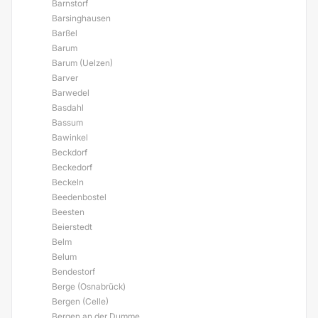
Barnstorf
Barsinghausen
Barßel
Barum
Barum (Uelzen)
Barver
Barwedel
Basdahl
Bassum
Bawinkel
Beckdorf
Beckedorf
Beckeln
Beedenbostel
Beesten
Beierstedt
Belm
Belum
Bendestorf
Berge (Osnabrück)
Bergen (Celle)
Bergen an der Dumme