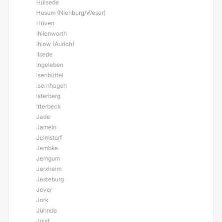
Hülsede
Husum (Nienburg/Weser)
Hüven
Ihlienworth
Ihlow (Aurich)
Ilsede
Ingeleben
Isenbüttel
Isernhagen
Isterberg
Itterbeck
Jade
Jameln
Jelmstorf
Jembke
Jemgum
Jerxheim
Jesteburg
Jever
Jork
Jühnde
Juist