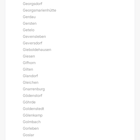
Georgsdorf
Georgsmarienhütte
Gerdau
Gersten
Getelo
Gevensleben
Geversdorf
Gieboldehausen
Giesen
Gifhorn
Gilten
Glandorf
Gleichen
Gnarrenburg
Gödenstorf
Göhrde
Goldenstedt
Gölenkamp
Golmbach
Gorleben
Goslar