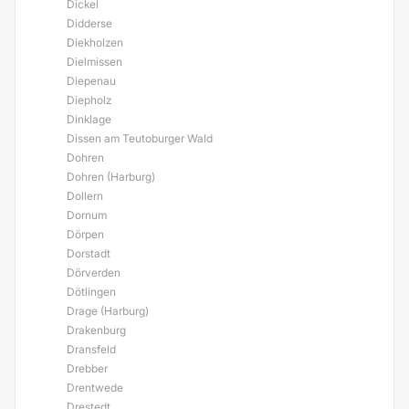
Dickel
Didderse
Diekholzen
Dielmissen
Diepenau
Diepholz
Dinklage
Dissen am Teutoburger Wald
Dohren
Dohren (Harburg)
Dollern
Dornum
Dörpen
Dorstadt
Dörverden
Dötlingen
Drage (Harburg)
Drakenburg
Dransfeld
Drebber
Drentwede
Drestedt