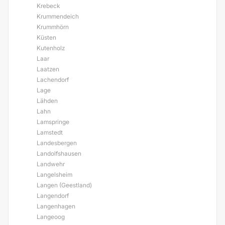
Krebeck
Krummendeich
Krummhörn
Küsten
Kutenholz
Laar
Laatzen
Lachendorf
Lage
Lähden
Lahn
Lamspringe
Lamstedt
Landesbergen
Landolfshausen
Landwehr
Langelsheim
Langen (Geestland)
Langendorf
Langenhagen
Langeoog