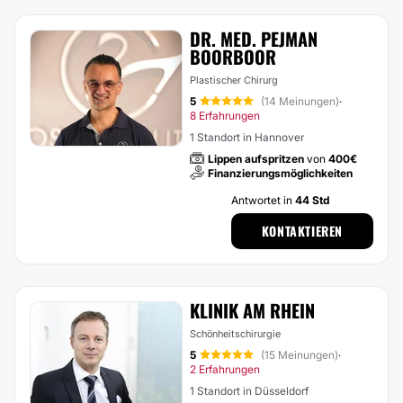
DR. MED. PEJMAN
BOORBOOR
Plastischer Chirurg
5
(14 Meinungen)
·
8 Erfahrungen
1 Standort in Hannover
Lippen aufspritzen
von
400€
Finanzierungsmöglichkeiten
Antwortet in
44 Std
KONTAKTIEREN
KLINIK AM RHEIN
Schönheitschirurgie
5
(15 Meinungen)
·
2 Erfahrungen
1 Standort in Düsseldorf