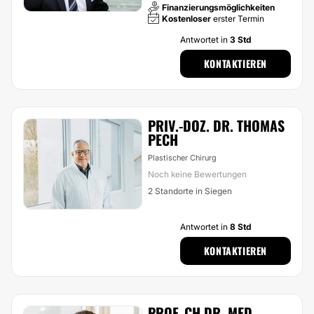
Finanzierungsmöglichkeiten
Kostenloser
erster Termin
Antwortet in
3 Std
KONTAKTIEREN
PRIV.-DOZ. DR. THOMAS
PECH
Plastischer Chirurg
Noch keine Bewertungen
2 Standorte in Siegen
Antwortet in
8 Std
KONTAKTIEREN
PROF. CH DR. MED.