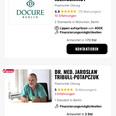
Plastischer Chirurg
4.9
(15 Meinungen)
·
10 Erfahrungen
2 Standorte in München, Berlin
Lippen aufspritzen
von
400€
Finanzierungsmöglichkeiten
Antwortet in
+72 Std
KONTAKTIEREN
DR. MED. JAROSLAW
TRIBULL-POTAPCZUK
Plastischer Chirurg
5
(6 Meinungen)
·
3 Erfahrungen
1 Standort in Berlin
Finanzierungsmöglichkeiten
Antwortet in
2 Std