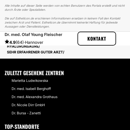
Alle Inhalte auf dieser Seite werden von echten Benutzern des Portals erstellt und nicht
durch Ärzte oder Spezialisten.
Die auf Estheticon.de erschienen Informationen ersetzen in keinem Fall den Kontakt
zwischen Arzt und Patient. Estheticon.de übernimmt keinerlei Haftung für jedwede
Aussagen oder Dienstleistungen.
Dr. med. Olaf Young Fleischer
ESTHETICON
ERFAHRUNGSBERICHTE
KONTAKT
ERFAHRUNGSBERICHTE ÜBER LIPPENVERGRÖSSERUNG MIT H
4.9
(64)
·
Hannover
YALURONSÄURE
SEHR ERFAHRENER GUTER ARZT
ZULETZT GESEHENE ZENTREN
Marietta Ludwikowska
Dr. med. Isabell Berghoff
Dr. med. Alexandra Grothaus
Dr. Nicole Dirr GmbH
Dr. Bursa - Zanetti
TOP-STANDORTE