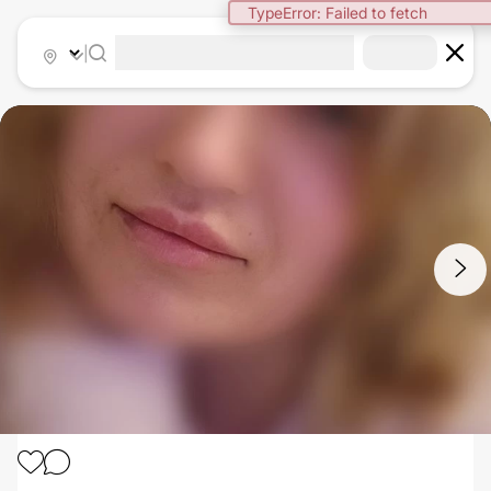
TypeError: Failed to fetch
|
1
/
2
LIPPENVERGRÖSSERUNG MIT HYALURONSÄURE