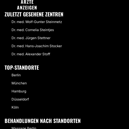
Hessen
ÄRZTE
1 Ärzte · 0 Spezialisten
Rheinland-Pfalz
ANZEIGEN
0 Ärzte · 1 Spezialisten
Saarland
0 Ärzte · 1 Spezialisten
ZULETZT GESEHENE ZENTREN
Sachsen
1 Ärzte · 0 Spezialisten
Dr. med. Wolf-Gunter Steinmetz
Schleswig-Holstein
0 Ärzte · 1 Spezialisten
Dr. med. Cornelia Steintjes
Dr. med. Jürgen Stettner
Dr. med. Hans-Joachim Stocker
Dr. med. Alexander Stoff
TOP-STANDORTE
Berlin
München
Hamburg
Düsseldorf
Köln
BEHANDLUNGEN NACH STANDORTEN
Massage Berlin