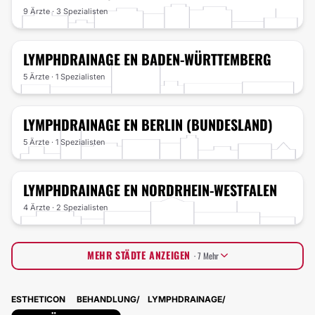
9 Ärzte · 3 Spezialisten
LYMPHDRAINAGE
EN BADEN-WÜRTTEMBERG
5 Ärzte · 1 Spezialisten
LYMPHDRAINAGE
EN BERLIN (BUNDESLAND)
5 Ärzte · 1 Spezialisten
LYMPHDRAINAGE
EN NORDRHEIN-WESTFALEN
4 Ärzte · 2 Spezialisten
MEHR STÄDTE ANZEIGEN
· 7 Mehr
Hamburg (Bundesland)
4 Ärzte · 0 Spezialisten
ESTHETICON
BEHANDLUNG
LYMPHDRAINAGE
Brandenburg
0 Ärzte · 1 Spezialisten