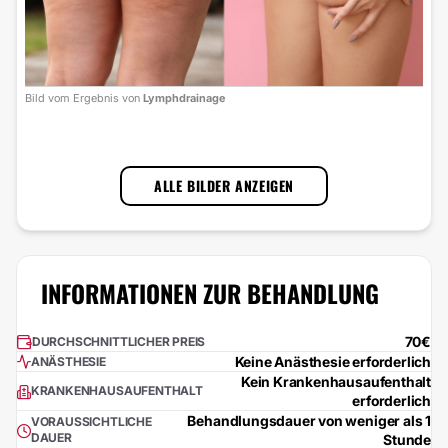
Bild
Bild vom Ergebnis von
Lymphdrainage
mit 
1
/
3
ALLE BILDER ANZEIGEN
INFORMATIONEN ZUR BEHANDLUNG
70€
DURCHSCHNITTLICHER PREIS
Keine Anästhesie erforderlich
ANÄSTHESIE
Kein Krankenhausaufenthalt
KRANKENHAUSAUFENTHALT
erforderlich
Behandlungsdauer von weniger als 1
VORAUSSICHTLICHE
DAUER
Stunde