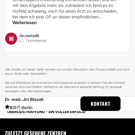
mit dem Ergebnis mehr als zufrieden! Ich fand es im
Vorfeld schwierig, mich für einen Arzt zu entscheiden,
bei dem ich eine OP an dieser empfindlichen...
Weiterlesen
Nicoletta86
NI
1 kommentar
Alle Inhalte auf dieser Seite werden von echten Benutzern des Portals erstellt und nicht
durch Ärzte oder Spezialisten.
Die auf Estheticon.de erschienen Informationen ersetzen in keinem Fall den Kontakt
zwischen Arzt und Patient. Estheticon.de übernimmt keinerlei Haftung für jedwede
Aussagen oder Dienstleistungen.
Dr. med. Jiri Blazek
ESTHETICON
ERFAHRUNGSBERICHTE
KONTAKT
ERFAHRUNGSBERICHTE ÜBER AUGENLIDSTRAFFUNG
5
(97)
·
Berlin
OBERLIDSTRAFFUNG - EIN VOLLER ERFOLG
ZULETZT GESEHENE ZENTREN