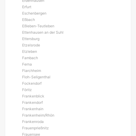
Erbenhausen
Erfurt
Eschenbergen
Eßbach
Eßleben-Teutleben
Ettenhausen an der Suhl
Ettersburg
Etzelsrode
Etzleben
Fambach
Ferna
Flarchheim
Floh-Seligenthal
Fockendorf
Föritz
Frankenblick
Frankendorf
Frankenhain
Frankenheim/Rhön
Frankenroda
Frauenprießnitz
Frauensee