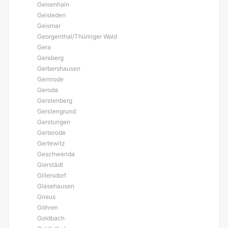
Geisenhain
Geisleden
Geismar
Georgenthal/Thüringer Wald
Gera
Geraberg
Gerbershausen
Gernrode
Geroda
Gerstenberg
Gerstengrund
Gerstungen
Gerterode
Gertewitz
Geschwenda
Gierstädt
Gillersdorf
Glasehausen
Gneus
Göhren
Goldbach