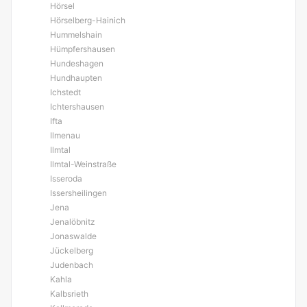
Hörsel
Hörselberg-Hainich
Hummelshain
Hümpfershausen
Hundeshagen
Hundhaupten
Ichstedt
Ichtershausen
Ifta
Ilmenau
Ilmtal
Ilmtal-Weinstraße
Isseroda
Issersheilingen
Jena
Jenalöbnitz
Jonaswalde
Jückelberg
Judenbach
Kahla
Kalbsrieth