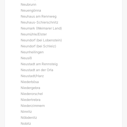
Neubrunn
Neuengönna
Neuhaus am Rennweg
Neuhaus-Schierschnitz
Neumark (Weimarer Land)
Neumühle/Elster
Neundorf (bei Lobenstein)
Neundorf (bei Schleiz)
Neunheilingen
Neusiß
Neustadt am Rennsteig
Neustadt an der Orla
Neustadt/Harz
Niederbösa
Niedergebra
Niederorschel
Niedertrebra
Niederzimmern
Nimritz
Nöbdenitz
Nobitz