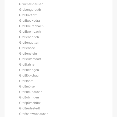
Grimmelshausen
Grobengereuth
Großbartloff
Großbockedra
Großbreitenbach
Großbrembach
Großenehrich
Großengottern
Großensee
Großenstein
Großeutersdorf
Großfahner
Großheringen
Großlöbichau
Großlohra
Großmölsen
Großneuhausen
Großobringen
Großpürschütz
Großrudestedt
Großschwabhausen