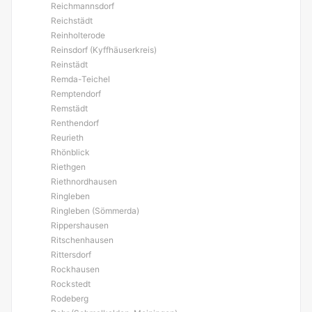
Reichmannsdorf
Reichstädt
Reinholterode
Reinsdorf (Kyffhäuserkreis)
Reinstädt
Remda-Teichel
Remptendorf
Remstädt
Renthendorf
Reurieth
Rhönblick
Riethgen
Riethnordhausen
Ringleben
Ringleben (Sömmerda)
Rippershausen
Ritschenhausen
Rittersdorf
Rockhausen
Rockstedt
Rodeberg