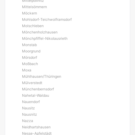
Mittelpöllnitz
Mittelsömmern
Möckern
Mohlsdorf-Teichwolframsdorf
Molschleben
Mönchenholzhausen
Mönchpfiffel-Nikolausrieth
Monstab
Moorgrund
Mörsdorf
Moßbach
Moxa
Mühlhausen/Thüringen
Mülverstedt
Münchenbernsdorf
Nahetal-Waldau
Nauendorf
Nausitz
Nausnitz
Nazza
Neidhartshausen
Nesse-Apfelstädt