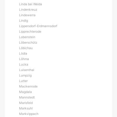
Linda bei Weida
Lindenkreuz
Lindewerra
Lindig
Lippersdorf-Erdmannsdorf
Lipprechterode
Lobenstein
Löberschütz
Löbichau
Lödla
Löhma
Lucka
Luisenthal
Lumpzig
Lutter
Mackenrode
Magdala
Mannstedt
Marisfeld
Marksuhl
Markvippach