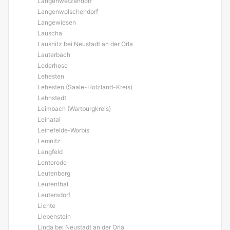
Langenwetzendorf
Langenwolschendorf
Langewiesen
Lauscha
Lausnitz bei Neustadt an der Orla
Lauterbach
Lederhose
Lehesten
Lehesten (Saale-Holzland-Kreis)
Lehnstedt
Leimbach (Wartburgkreis)
Leinatal
Leinefelde-Worbis
Lemnitz
Lengfeld
Lenterode
Leutenberg
Leutenthal
Leutersdorf
Lichte
Liebenstein
Linda bei Neustadt an der Orla