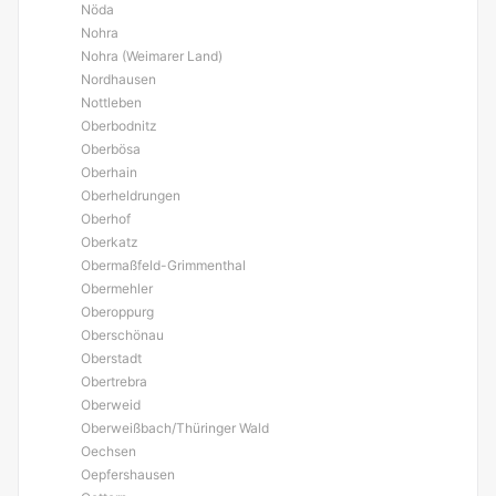
Nöda
Nohra
Nohra (Weimarer Land)
Nordhausen
Nottleben
Oberbodnitz
Oberbösa
Oberhain
Oberheldrungen
Oberhof
Oberkatz
Obermaßfeld-Grimmenthal
Obermehler
Oberoppurg
Oberschönau
Oberstadt
Obertrebra
Oberweid
Oberweißbach/Thüringer Wald
Oechsen
Oepfershausen