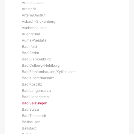
Arenshausen
Arnstadt
Artern/Unstrut
Asbach-Sickenberg
Aschenhausen
Auengrund
Auma-Weidatal
Bachfeld
Bad Berka
Bad Blankenburg
Bad Colberg-Heldburg
Bad Frankenhausen/Kyffhäuser
Bad Klosterlausnitz
Bad Köstritz
Bad Langensalza
Bad Liebenstein
Bad Salzungen
Bad Sulza
Bad Tennstedt
Ballhausen
Ballstädt