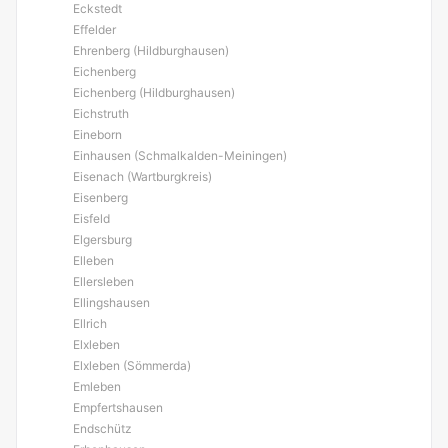
Eckstedt
Effelder
Ehrenberg (Hildburghausen)
Eichenberg
Eichenberg (Hildburghausen)
Eichstruth
Eineborn
Einhausen (Schmalkalden-Meiningen)
Eisenach (Wartburgkreis)
Eisenberg
Eisfeld
Elgersburg
Elleben
Ellersleben
Ellingshausen
Ellrich
Elxleben
Elxleben (Sömmerda)
Emleben
Empfertshausen
Endschütz