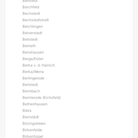
Ballstedt
Barchfeld
Bechstedt
Bechstedtstraß
Beichlingen
Beinerstadt
Bellstedt
Belrieth
Benshausen
Berga/Elster
Berka v. d. Hainich
Berka/Werra
Berlingerode
Berlstedt
Bermbach
Bernterode (Eichsfeld)
Bethenhausen
Bibra
Bienstädt
Bilzingsleben
Birkenfelde
Birkenhügel