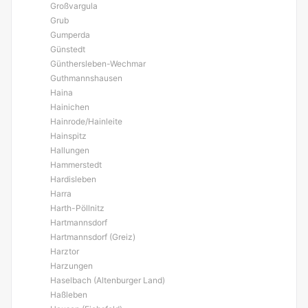
Großvargula
Grub
Gumperda
Günstedt
Günthersleben-Wechmar
Guthmannshausen
Haina
Hainichen
Hainrode/Hainleite
Hainspitz
Hallungen
Hammerstedt
Hardisleben
Harra
Harth-Pöllnitz
Hartmannsdorf
Hartmannsdorf (Greiz)
Harztor
Harzungen
Haselbach (Altenburger Land)
Haßleben