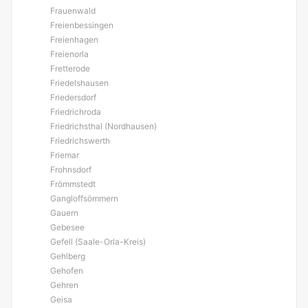
Frauenwald
Freienbessingen
Freienhagen
Freienorla
Fretterode
Friedelshausen
Friedersdorf
Friedrichroda
Friedrichsthal (Nordhausen)
Friedrichswerth
Friemar
Frohnsdorf
Frömmstedt
Gangloffsömmern
Gauern
Gebesee
Gefell (Saale-Orla-Kreis)
Gehlberg
Gehofen
Gehren
Geisa