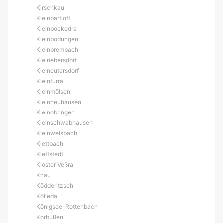
Kirschkau
Kleinbartloff
Kleinbockedra
Kleinbodungen
Kleinbrembach
Kleinebersdorf
Kleineutersdorf
Kleinfurra
Kleinmölsen
Kleinneuhausen
Kleinobringen
Kleinschwabhausen
Kleinwelsbach
Klettbach
Klettstedt
Kloster Veßra
Knau
Ködderitzsch
Kölleda
Königsee-Rottenbach
Korbußen