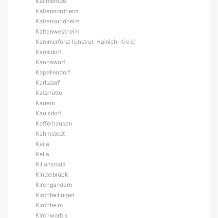
Kallmerode
Kaltennordheim
Kaltensundheim
Kaltenwestheim
Kammerforst (Unstrut-Hainich-Kreis)
Kamsdorf
Kannawurf
Kapellendorf
Karlsdorf
Katzhütte
Kauern
Kaulsdorf
Kefferhausen
Kehmstedt
Keila
Kella
Kiliansroda
Kindelbrück
Kirchgandern
Kirchheilingen
Kirchheim
Kirchworbis