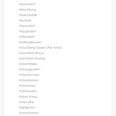
Herschdorf
Hetschburg
Heukewalde
Heuthen
Heyersdorf
Heygendorf
Hilbersdorf
Hildburghausen
Hirschberg (Saale-Orla-Kreis)
Hirschfeld (Greiz)
Hochheim (Gotha)
Hohenfelden
Hohengandern
Hohenkirchen
Hohenleuben
Hohenstein
Hohenwarte
Hohes Kreuz
Holzsußra
Hopfgarten
Hornsömmern