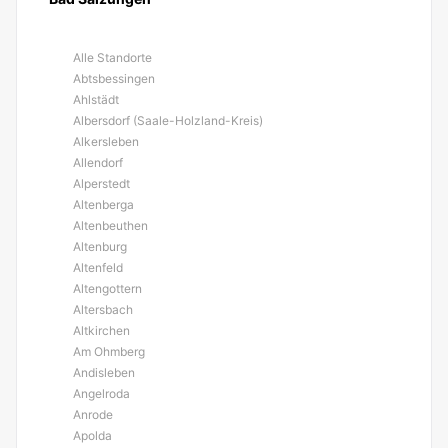
Alle Standorte
Abtsbessingen
Ahlstädt
Albersdorf (Saale-Holzland-Kreis)
Alkersleben
Allendorf
Alperstedt
Altenberga
Altenbeuthen
Altenburg
Altenfeld
Altengottern
Altersbach
Altkirchen
Am Ohmberg
Andisleben
Angelroda
Anrode
Apolda