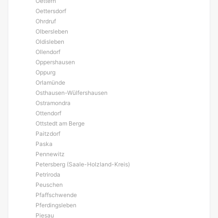
Oettern
Oettersdorf
Ohrdruf
Olbersleben
Oldisleben
Ollendorf
Oppershausen
Oppurg
Orlamünde
Osthausen-Wülfershausen
Ostramondra
Ottendorf
Ottstedt am Berge
Paitzdorf
Paska
Pennewitz
Petersberg (Saale-Holzland-Kreis)
Petriroda
Peuschen
Pfaffschwende
Pferdingsleben
Piesau