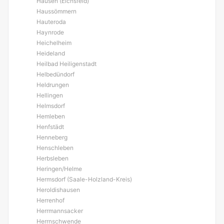
Hausen (Eichsfeld)
Haussömmern
Hauteroda
Haynrode
Heichelheim
Heideland
Heilbad Heiligenstadt
Helbedündorf
Heldrungen
Hellingen
Helmsdorf
Hemleben
Henfstädt
Henneberg
Henschleben
Herbsleben
Heringen/Helme
Hermsdorf (Saale-Holzland-Kreis)
Heroldishausen
Herrenhof
Herrmannsacker
Herrnschwende