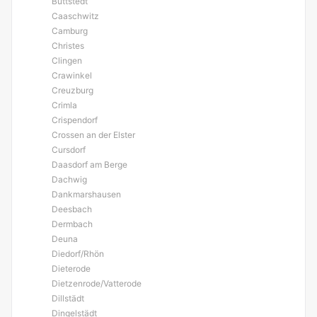
Büttstedt
Caaschwitz
Camburg
Christes
Clingen
Crawinkel
Creuzburg
Crimla
Crispendorf
Crossen an der Elster
Cursdorf
Daasdorf am Berge
Dachwig
Dankmarshausen
Deesbach
Dermbach
Deuna
Diedorf/Rhön
Dieterode
Dietzenrode/Vatterode
Dillstädt
Dingelstädt