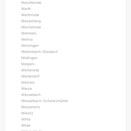
Marolterode
Marth
Martinroda
Masserberg
Mechelroda
Mehmels
Mehna
Meiningen
Mellenbach-Glasbach
Mellingen
Melpers
Menteroda
Mertendorf
Metzels
Meura
Meusebach
Meuselbach-Schwarzmühle
Meuselwitz
Miesitz
Mihla
Milda