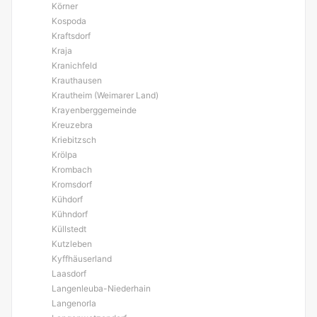
Körner
Kospoda
Kraftsdorf
Kraja
Kranichfeld
Krauthausen
Krautheim (Weimarer Land)
Krayenberggemeinde
Kreuzebra
Kriebitzsch
Krölpa
Krombach
Kromsdorf
Kühdorf
Kühndorf
Küllstedt
Kutzleben
Kyffhäuserland
Laasdorf
Langenleuba-Niederhain
Langenorla