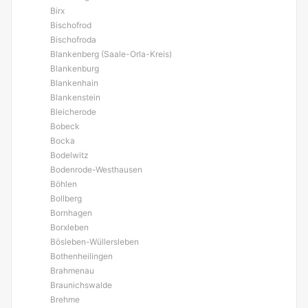
Birx
Bischofrod
Bischofroda
Blankenberg (Saale-Orla-Kreis)
Blankenburg
Blankenhain
Blankenstein
Bleicherode
Bobeck
Bocka
Bodelwitz
Bodenrode-Westhausen
Böhlen
Bollberg
Bornhagen
Borxleben
Bösleben-Wüllersleben
Bothenheilingen
Brahmenau
Braunichswalde
Brehme