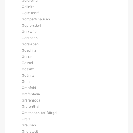
Goldisthal
Göllnitz
Golmsdorf
Gompertshausen
Göpfersdorf
Görkwitz
Görsbach
Gorsleben
Göschitz
Gösen
Gossel
Gössitz
Gößnitz
Gotha
Grabfeld
Gräfenhain
Gräfenroda
Gräfenthal
Graitschen bei Bürgel
Greiz
Greußen
Griefstedt