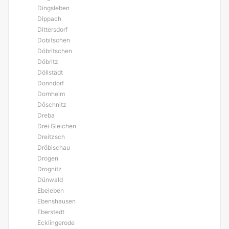
Dingsleben
Dippach
Dittersdorf
Dobitschen
Döbritschen
Döbritz
Döllstädt
Donndorf
Dornheim
Döschnitz
Dreba
Drei Gleichen
Dreitzsch
Dröbischau
Drogen
Drognitz
Dünwald
Ebeleben
Ebenshausen
Eberstedt
Ecklingerode