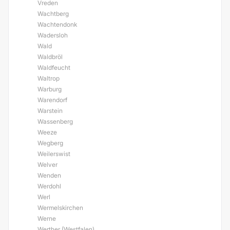
Vreden
Wachtberg
Wachtendonk
Wadersloh
Wald
Waldbröl
Waldfeucht
Waltrop
Warburg
Warendorf
Warstein
Wassenberg
Weeze
Wegberg
Weilerswist
Welver
Wenden
Werdohl
Werl
Wermelskirchen
Werne
Werther (Westfalen)