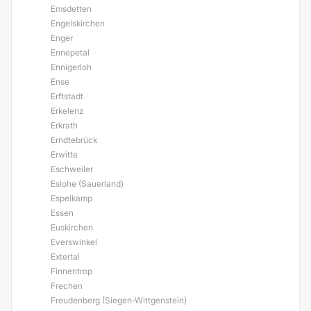
Emsdetten
Engelskirchen
Enger
Ennepetal
Ennigerloh
Ense
Erftstadt
Erkelenz
Erkrath
Erndtebrück
Erwitte
Eschweiler
Eslohe (Sauerland)
Espelkamp
Essen
Euskirchen
Everswinkel
Extertal
Finnentrop
Frechen
Freudenberg (Siegen-Wittgenstein)