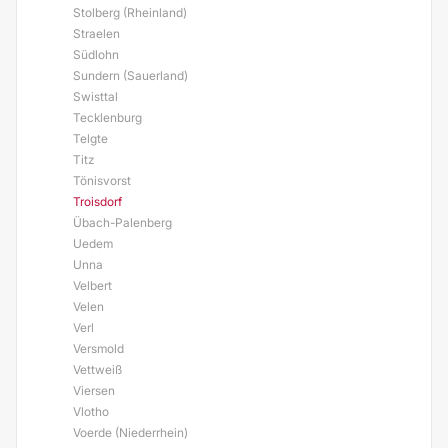
Stolberg (Rheinland)
Straelen
Südlohn
Sundern (Sauerland)
Swisttal
Tecklenburg
Telgte
Titz
Tönisvorst
Troisdorf
Übach-Palenberg
Uedem
Unna
Velbert
Velen
Verl
Versmold
Vettweiß
Viersen
Vlotho
Voerde (Niederrhein)