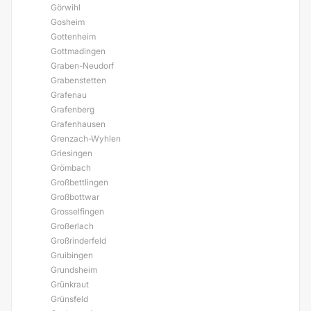
Görwihl
Gosheim
Gottenheim
Gottmadingen
Graben-Neudorf
Grabenstetten
Grafenau
Grafenberg
Grafenhausen
Grenzach-Wyhlen
Griesingen
Grömbach
Großbettlingen
Großbottwar
Grosselfingen
Großerlach
Großrinderfeld
Gruibingen
Grundsheim
Grünkraut
Grünsfeld