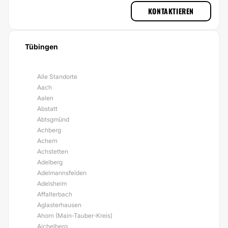
KONTAKTIEREN
Tübingen
Alle Standorte
Aach
Aalen
Abstatt
Abtsgmünd
Achberg
Achern
Achstetten
Adelberg
Adelmannsfelden
Adelsheim
Affalterbach
Aglasterhausen
Ahorn (Main-Tauber-Kreis)
Aichelberg