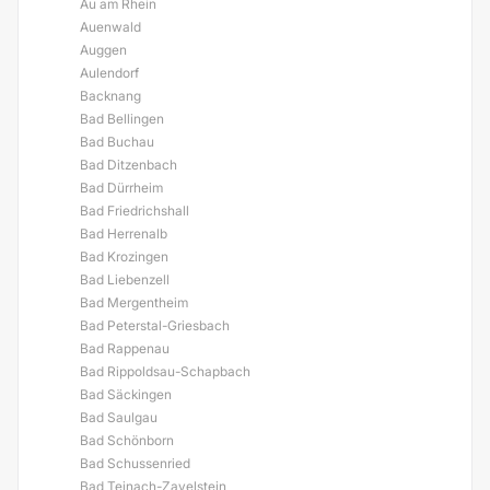
Au am Rhein
Auenwald
Auggen
Aulendorf
Backnang
Bad Bellingen
Bad Buchau
Bad Ditzenbach
Bad Dürrheim
Bad Friedrichshall
Bad Herrenalb
Bad Krozingen
Bad Liebenzell
Bad Mergentheim
Bad Peterstal-Griesbach
Bad Rappenau
Bad Rippoldsau-Schapbach
Bad Säckingen
Bad Saulgau
Bad Schönborn
Bad Schussenried
Bad Teinach-Zavelstein