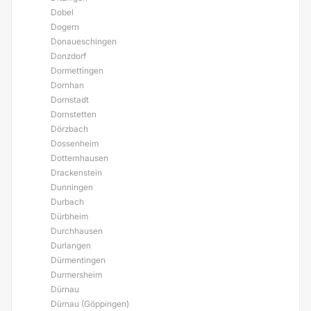
Dobel
Dogern
Donaueschingen
Donzdorf
Dormettingen
Dornhan
Dornstadt
Dornstetten
Dörzbach
Dossenheim
Dotternhausen
Drackenstein
Dunningen
Durbach
Dürbheim
Durchhausen
Durlangen
Dürmentingen
Durmersheim
Dürnau
Dürnau (Göppingen)