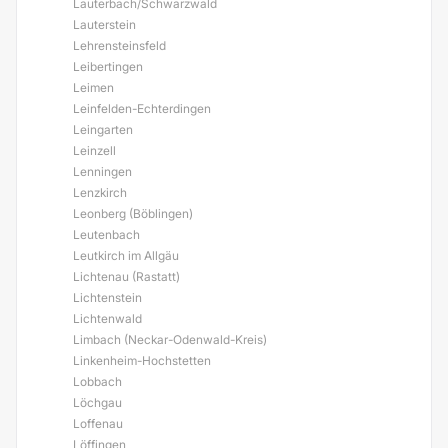
Lauterbach/Schwarzwald
Lauterstein
Lehrensteinsfeld
Leibertingen
Leimen
Leinfelden-Echterdingen
Leingarten
Leinzell
Lenningen
Lenzkirch
Leonberg (Böblingen)
Leutenbach
Leutkirch im Allgäu
Lichtenau (Rastatt)
Lichtenstein
Lichtenwald
Limbach (Neckar-Odenwald-Kreis)
Linkenheim-Hochstetten
Lobbach
Löchgau
Loffenau
Löffingen