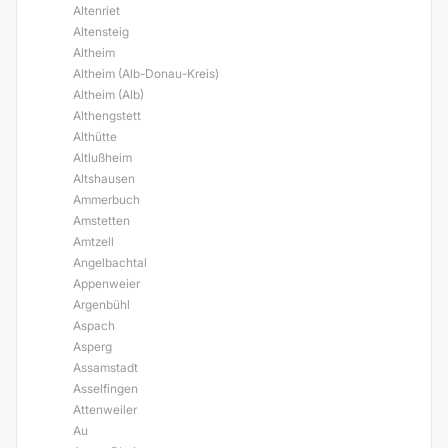
Altenriet
Altensteig
Altheim
Altheim (Alb-Donau-Kreis)
Altheim (Alb)
Althengstett
Althütte
Altlußheim
Altshausen
Ammerbuch
Amstetten
Amtzell
Angelbachtal
Appenweier
Argenbühl
Aspach
Asperg
Assamstadt
Asselfingen
Attenweiler
Au