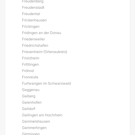
Freudenberg
Freudenstadt
Freudental
Frickenhausen
Frickingen
Fridingen an der Donau
Friedenweiler
Friedrichshafen
Friesenheim (Ortenaukreis)
Friolzheim
Frittlingen
Fröhnd
Fronreute
Furtwangen im Schwarzwald
Gaggenau
Gaiberg
Gaienhofen
Gaildorf
Gailingen am Hochrhein
Gammelshausen
Gammertingen
Gärtringen