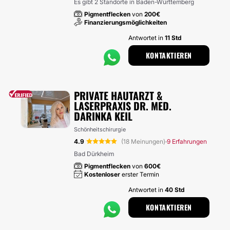
Es gibt 2 Standorte in Baden-Württemberg
Pigmentflecken
von
200€
Finanzierungsmöglichkeiten
Antwortet in
11 Std
KONTAKTIEREN
PRIVATE HAUTARZT &
LASERPRAXIS DR. MED.
DARINKA KEIL
Schönheitschirurgie
4.9
(18 Meinungen)
9 Erfahrungen
·
Bad Dürkheim
Pigmentflecken
von
600€
Kostenloser
erster Termin
Antwortet in
40 Std
KONTAKTIEREN