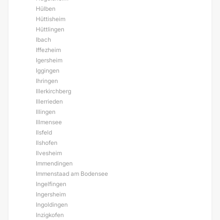
Hülben
Hüttisheim
Hüttlingen
Ibach
Iffezheim
Igersheim
Iggingen
Ihringen
Illerkirchberg
Illerrieden
Illingen
Illmensee
Ilsfeld
Ilshofen
Ilvesheim
Immendingen
Immenstaad am Bodensee
Ingelfingen
Ingersheim
Ingoldingen
Inzigkofen