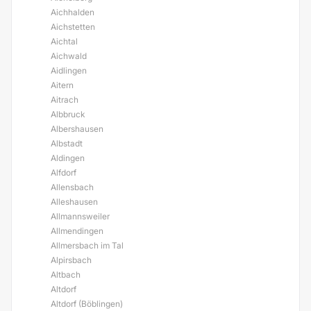
Aichhalden
Aichstetten
Aichtal
Aichwald
Aidlingen
Aitern
Aitrach
Albbruck
Albershausen
Albstadt
Aldingen
Alfdorf
Allensbach
Alleshausen
Allmannsweiler
Allmendingen
Allmersbach im Tal
Alpirsbach
Altbach
Altdorf
Altdorf (Böblingen)