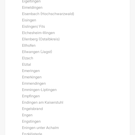
Eigeltingen
Eimeldingen
Eisenbach (Hochschwarzwald)
Eisingen
Eislingen/ Fils
Elchesheim-Illingen
Ellenberg (Ostalbkreis)
Ellhofen
Ellwangen (Jagst)
Elzach
Elztal
Emeringen
Emerkingen
Emmendingen
Emmingen-Liptingen
Empfingen
Endingen am Kaiserstuhl
Engelsbrand
Engen
Engstingen
Eningen unter Achalm
Enzklösterle