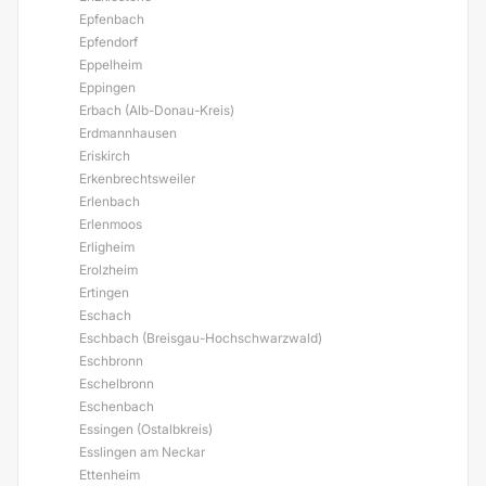
Epfenbach
Epfendorf
Eppelheim
Eppingen
Erbach (Alb-Donau-Kreis)
Erdmannhausen
Eriskirch
Erkenbrechtsweiler
Erlenbach
Erlenmoos
Erligheim
Erolzheim
Ertingen
Eschach
Eschbach (Breisgau-Hochschwarzwald)
Eschbronn
Eschelbronn
Eschenbach
Essingen (Ostalbkreis)
Esslingen am Neckar
Ettenheim