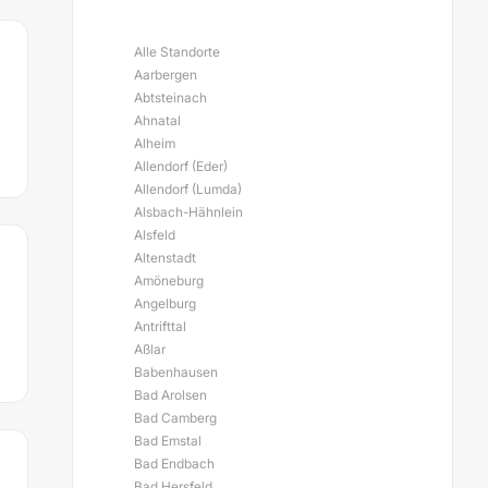
Alle Standorte
Aarbergen
Abtsteinach
Ahnatal
Alheim
Allendorf (Eder)
Allendorf (Lumda)
Alsbach-Hähnlein
Alsfeld
Altenstadt
Amöneburg
Angelburg
Antrifttal
Aßlar
Babenhausen
Bad Arolsen
Bad Camberg
Bad Emstal
Bad Endbach
Bad Hersfeld