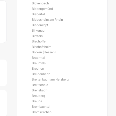
Bickenbach
Biebergemünd
Biebertal
Biebesheim am Rhein
Biedenkopf
Birkenau
Birstein
Bischoffen
Bischofsheim
Borken (Hessen)
Brachttal
Braunfels
Brechen
Breidenbach
Breitenbach am Herzberg
Breitscheid
Brensbach
Breuberg
Breuna
Brombachtal
Bromskirchen