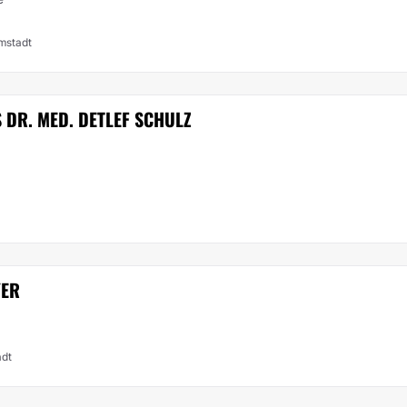
mstadt
 DR. MED. DETLEF SCHULZ
YER
adt