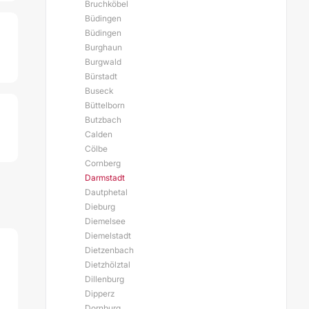
Bruchköbel
Büdingen
Büdingen
Burghaun
Burgwald
Bürstadt
Buseck
Büttelborn
Butzbach
Calden
Cölbe
Cornberg
Darmstadt
Dautphetal
Dieburg
Diemelsee
Diemelstadt
Dietzenbach
Dietzhölztal
Dillenburg
Dipperz
Dornburg