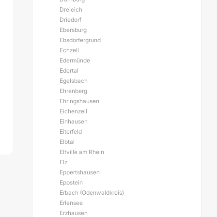
Dreieich
Driedorf
Ebersburg
Ebsdorfergrund
Echzell
Edermünde
Edertal
Egelsbach
Ehrenberg
Ehringshausen
Eichenzell
Einhausen
Eiterfeld
Elbtal
Eltville am Rhein
Elz
Eppertshausen
Eppstein
Erbach (Odenwaldkreis)
Erlensee
Erzhausen