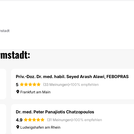
mstadt
rmstadt:
Priv.-Doz. Dr. med. habil. Seyed Arash Alawi, FEBOPRAS
5
·
(33 Meinungen)
100% empfehlen
Frankfurt am Main
Dr. med. Peter Panajiotis Chatzopoulos
4.9
·
(31 Meinungen)
100% empfehlen
Ludwigshafen am Rhein