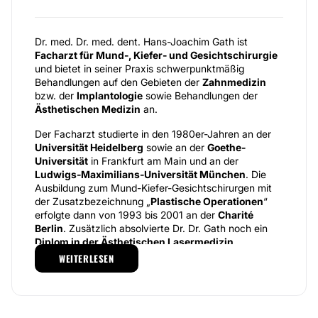
Dr. med. Dr. med. dent. Hans-Joachim Gath ist
Facharzt für Mund-, Kiefer- und Gesichtschirurgie
und bietet in seiner Praxis schwerpunktmäßig
Behandlungen auf den Gebieten der
Zahnmedizin
bzw. der
Implantologie
sowie Behandlungen der
Ästhetischen Medizin
an.
Der Facharzt studierte in den 1980er-Jahren an der
Universität Heidelberg
sowie an der
Goethe-
Universität
in Frankfurt am Main und an der
Ludwigs-Maximilians-Universität München
. Die
Ausbildung zum Mund-Kiefer-Gesichtschirurgen mit
der Zusatzbezeichnung „
Plastische Operationen
“
erfolgte dann von 1993 bis 2001 an der
Charité
Berlin
. Zusätzlich absolvierte Dr. Dr. Gath noch ein
Diplom in der Ästhetischen Lasermedizin
.
WEITERLESEN
Neben verschiedenen Behandlungen, die auf die
Gesundheit der Zähne
abzielen (zum Beispiel den
Einsatz von Implantaten, Wurzelspitzenresektionen
oder Knochenaufbau), bietet Dr. Dr. Gath auch