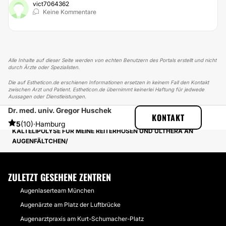
vict7064362
Keine Kommentare
Alle Inhalte auf dieser Seite werden von echten Benutzern des Portals erstellt und nicht
durch Ärzte oder Spezialisten.
Die auf Estheticon.de erschienen Informationen ersetzen in keinem Fall den Kontakt
zwischen Arzt und Patient. Estheticon.de übernimmt keinerlei Haftung für jedwede
Aussagen oder Dienstleistungen.
Dr. med. univ. Gregor Huschek
ESTHETICON
ERFAHRUNGSBERICHTE
KONTAKT
ERFAHRUNGSBERICHTE ÜBER ANTI-AGING
5
(10)
·
Hamburg
KÄLTELIPOLYSE FÜR MEINE REITERHOSEN UND ULTHERA AN
AUGENFÄLTCHEN
ZULETZT GESEHENE ZENTREN
Augenlaserteam München
Augenärzte am Platz der Luftbrücke
Augenarztpraxis am Kurt-Schumacher-Platz