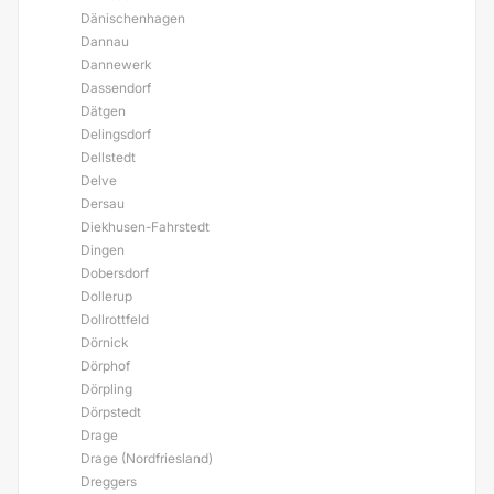
Dänischenhagen
Dannau
Dannewerk
Dassendorf
Dätgen
Delingsdorf
Dellstedt
Delve
Dersau
Diekhusen-Fahrstedt
Dingen
Dobersdorf
Dollerup
Dollrottfeld
Dörnick
Dörphof
Dörpling
Dörpstedt
Drage
Drage (Nordfriesland)
Dreggers