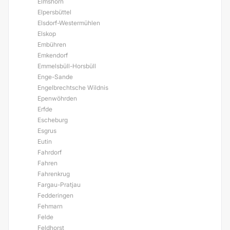
Elmshorn
Elpersbüttel
Elsdorf-Westermühlen
Elskop
Embühren
Emkendorf
Emmelsbüll-Horsbüll
Enge-Sande
Engelbrechtsche Wildnis
Epenwöhrden
Erfde
Escheburg
Esgrus
Eutin
Fahrdorf
Fahren
Fahrenkrug
Fargau-Pratjau
Fedderingen
Fehmarn
Felde
Feldhorst