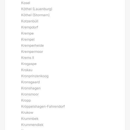
Kosel
Köthel (Lauenburg)
Köthel (Stormarn)
Kotzenbüll
Krempdorf
Krempe
Krempel
Kremperheide
Krempermoor
Krems II
Krogaspe
Krokau
Kronprinzenkoog
Kronsgaard
Kronshagen
Kronsmoor
Kropp
Kröppelshagen-Fahrendorf
Krukow
Krummbek
Krummendiek