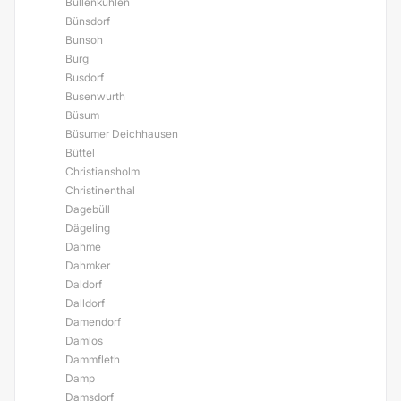
Bullenkuhlen
Bünsdorf
Bunsoh
Burg
Busdorf
Busenwurth
Büsum
Büsumer Deichhausen
Büttel
Christiansholm
Christinenthal
Dagebüll
Dägeling
Dahme
Dahmker
Daldorf
Dalldorf
Damendorf
Damlos
Dammfleth
Damp
Damsdorf