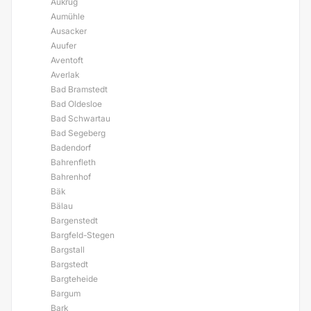
Aukrug
Aumühle
Ausacker
Auufer
Aventoft
Averlak
Bad Bramstedt
Bad Oldesloe
Bad Schwartau
Bad Segeberg
Badendorf
Bahrenfleth
Bahrenhof
Bäk
Bälau
Bargenstedt
Bargfeld-Stegen
Bargstall
Bargstedt
Bargteheide
Bargum
Bark