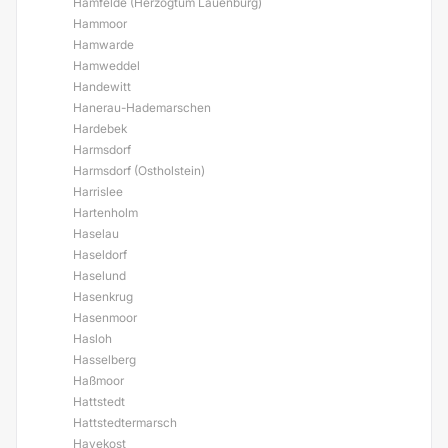
Hamfelde (Herzogtum Lauenburg)
Hammoor
Hamwarde
Hamweddel
Handewitt
Hanerau-Hademarschen
Hardebek
Harmsdorf
Harmsdorf (Ostholstein)
Harrislee
Hartenholm
Haselau
Haseldorf
Haselund
Hasenkrug
Hasenmoor
Hasloh
Hasselberg
Haßmoor
Hattstedt
Hattstedtermarsch
Havekost