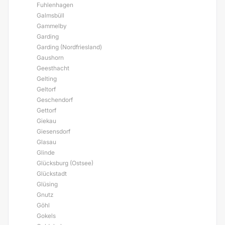
Fuhlenhagen
Galmsbüll
Gammelby
Garding
Garding (Nordfriesland)
Gaushorn
Geesthacht
Gelting
Geltorf
Geschendorf
Gettorf
Giekau
Giesensdorf
Glasau
Glinde
Glücksburg (Ostsee)
Glückstadt
Glüsing
Gnutz
Göhl
Gokels