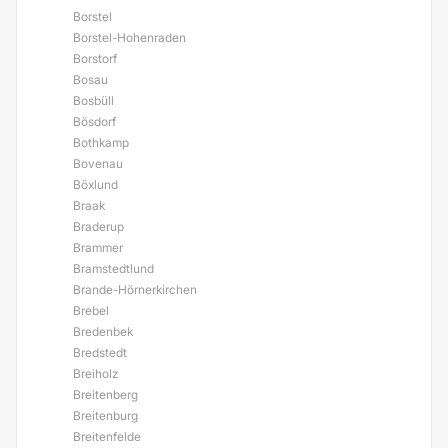
Borstel
Borstel-Hohenraden
Borstorf
Bosau
Bosbüll
Bösdorf
Bothkamp
Bovenau
Böxlund
Braak
Braderup
Brammer
Bramstedtlund
Brande-Hörnerkirchen
Brebel
Bredenbek
Bredstedt
Breiholz
Breitenberg
Breitenburg
Breitenfelde