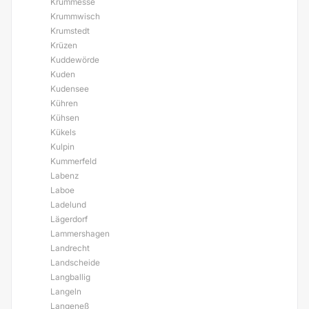
Krummesse
Krummwisch
Krumstedt
Krüzen
Kuddewörde
Kuden
Kudensee
Kühren
Kühsen
Kükels
Kulpin
Kummerfeld
Labenz
Laboe
Ladelund
Lägerdorf
Lammershagen
Landrecht
Landscheide
Langballig
Langeln
Langeneß