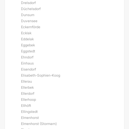
Drelsdorf
Düchelsdorf
Dunsum
Duvensee
Eckernförde
Ecklak
Eddelak
Eggebek
Eggstedt
Ehndorf
Einhaus
Eisendorf
Elisabeth-Sophien-Koog
Ellerau
Ellerbek
Ellerdorf
Ellerhoop
Ellhöft
Ellingstedt
Elmenhorst
Elmenhorst (Stormarn)