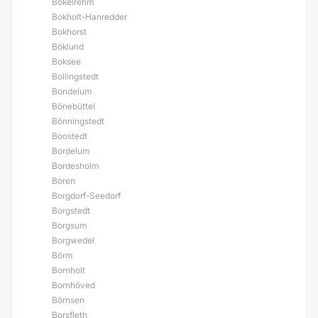
Bokelrehm
Bokholt-Hanredder
Bokhorst
Böklund
Boksee
Bollingstedt
Bondelum
Bönebüttel
Bönningstedt
Boostedt
Bordelum
Bordesholm
Boren
Borgdorf-Seedorf
Borgstedt
Borgsum
Borgwedel
Börm
Bornholt
Bornhöved
Börnsen
Borsfleth