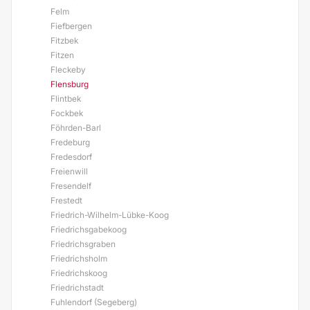
Felm
Fiefbergen
Fitzbek
Fitzen
Fleckeby
Flensburg
Flintbek
Fockbek
Föhrden-Barl
Fredeburg
Fredesdorf
Freienwill
Fresendelf
Frestedt
Friedrich-Wilhelm-Lübke-Koog
Friedrichsgabekoog
Friedrichsgraben
Friedrichsholm
Friedrichskoog
Friedrichstadt
Fuhlendorf (Segeberg)