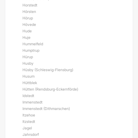
Horstedt
Hörsten
Hörup
Hövede
Hude
Huje
Hummelfeld
Humptrup
Hürup
Husby
Hüsby (Schleswig-Flensburg)
Husum
Hüttblek
Hütten (Rendsburg-Eckernförde)
Idstedt
Immenstedt
Immenstedt (Dithmarschen)
Itzehoe
Itzstedt
Jagel
Jahrsdorf