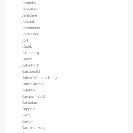
Janneby
Jardelund
Jerrishoe
Jersbek
Jevenstedt
Joldelund
Jörl
Jübek
Juliusburg
Kaaks
Kabelhorst
Kaisborstel
Kaiser-Wilhelm-Koog
Kaltenkirchen
Kalübbe
Kampen (Sylt)
Kankelau
Kappeln
Karby
Karlum
Karolinenkoog