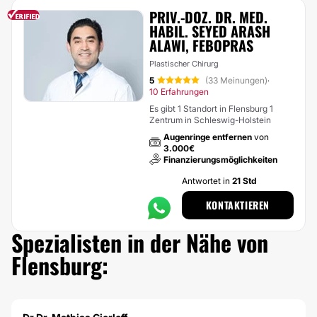
PRIV.-DOZ. DR. MED.
HABIL. SEYED ARASH
ALAWI, FEBOPRAS
Plastischer Chirurg
5
(33 Meinungen)
·
10 Erfahrungen
Es gibt 1 Standort in Flensburg 1
Zentrum in Schleswig-Holstein
Augenringe entfernen
von
3.000€
Finanzierungsmöglichkeiten
Antwortet in
21 Std
KONTAKTIEREN
Spezialisten in der Nähe von
Flensburg: