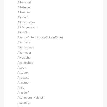
Albersdorf
Albsfelde
Alkersum
Almdorf
Alt Bennebek
Alt Duvenstedt
Alt Mölln
Altenhof (Rendsburg-Eckernförde)
Altenholz
Altenkrempe
Altenmoor
Alveslohe
Ammersbek
Appen
Arkebek
Arlewatt
Armstedt
Arnis
Arpsdorf
Ascheberg (Holstein)
Ascheffel