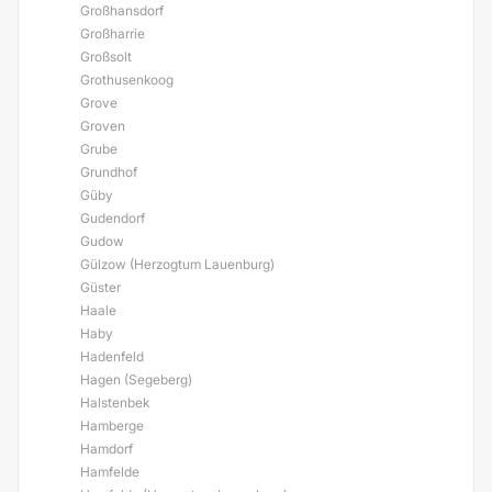
Großhansdorf
Großharrie
Großsolt
Grothusenkoog
Grove
Groven
Grube
Grundhof
Güby
Gudendorf
Gudow
Gülzow (Herzogtum Lauenburg)
Güster
Haale
Haby
Hadenfeld
Hagen (Segeberg)
Halstenbek
Hamberge
Hamdorf
Hamfelde