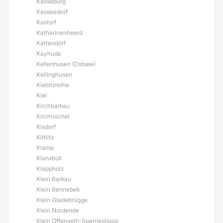
Kasseburg
Kasseedorf
Kastorf
Katharinenheerd
Kattendorf
Kayhude
Kellenhusen (Ostsee)
Kellinghusen
Kiebitzreihe
Kiel
Kirchbarkau
Kirchnüchel
Kisdorf
Kittlitz
Klamp
Klanxbüll
Klappholz
Klein Barkau
Klein Bennebek
Klein Gladebrügge
Klein Nordende
Klein Offenseth-Sparrieshoop