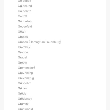
Goldebek
Goldelund
Göldenitz
Goltoft
Gönnebek
Goosefeld
Göttin
Grabau
Grabau (Herzogtum Lauenburg)
Grambek
Grande
Grauel
Grebin
Gremersdorf
Grevenkop
Grevenkrug
Gribbohm
Grinau
Gröde
Grödersby
Grömitz
Grönwohld