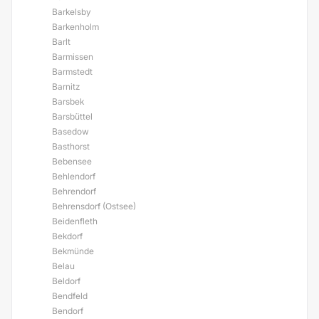
Barkelsby
Barkenholm
Barlt
Barmissen
Barmstedt
Barnitz
Barsbek
Barsbüttel
Basedow
Basthorst
Bebensee
Behlendorf
Behrendorf
Behrensdorf (Ostsee)
Beidenfleth
Bekdorf
Bekmünde
Belau
Beldorf
Bendfeld
Bendorf