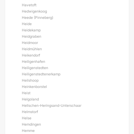
Havetoft
Hedwigenkoog
Heede (Pinneberg)
Heide
Heidekamp
Heidgraben
Heidmoor
Heidmühlen
Heikendorf
Heiligenhafen
Heiligenstedten
Heiligenstedtenerkamp
Heilshoop
Heinkenborstel
Heist
Helgoland
Hellschen-Heringsand-Unterschaar
Helmstorf
Helse
Hemdingen
Hemme