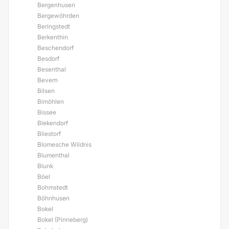
Bergenhusen
Bergewöhrden
Beringstedt
Berkenthin
Beschendorf
Besdorf
Besenthal
Bevern
Bilsen
Bimöhlen
Bissee
Blekendorf
Bliestorf
Blomesche Wildnis
Blumenthal
Blunk
Böel
Bohmstedt
Böhnhusen
Bokel
Bokel (Pinneberg)