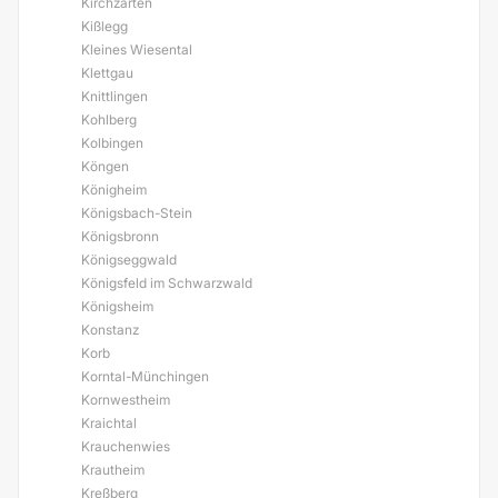
Kirchzarten
Kißlegg
Kleines Wiesental
Klettgau
Knittlingen
Kohlberg
Kolbingen
Köngen
Königheim
Königsbach-Stein
Königsbronn
Königseggwald
Königsfeld im Schwarzwald
Königsheim
Konstanz
Korb
Korntal-Münchingen
Kornwestheim
Kraichtal
Krauchenwies
Krautheim
Kreßberg