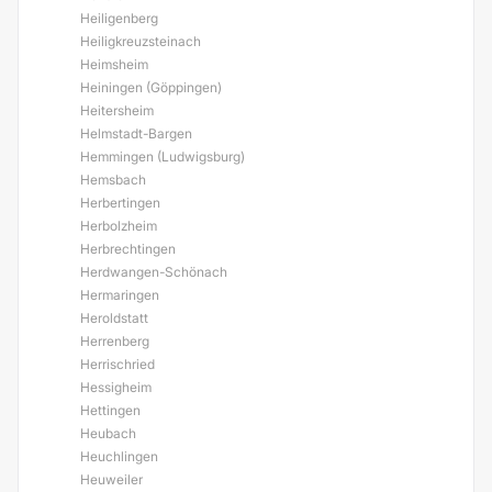
Heiligenberg
Heiligkreuzsteinach
Heimsheim
Heiningen (Göppingen)
Heitersheim
Helmstadt-Bargen
Hemmingen (Ludwigsburg)
Hemsbach
Herbertingen
Herbolzheim
Herbrechtingen
Herdwangen-Schönach
Hermaringen
Heroldstatt
Herrenberg
Herrischried
Hessigheim
Hettingen
Heubach
Heuchlingen
Heuweiler