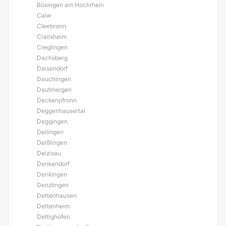
Büsingen am Hochrhein
Calw
Cleebronn
Crailsheim
Creglingen
Dachsberg
Daisendorf
Dauchingen
Dautmergen
Deckenpfronn
Deggenhausertal
Deggingen
Deilingen
Deißlingen
Deizisau
Denkendorf
Denkingen
Denzlingen
Dettenhausen
Dettenheim
Dettighofen