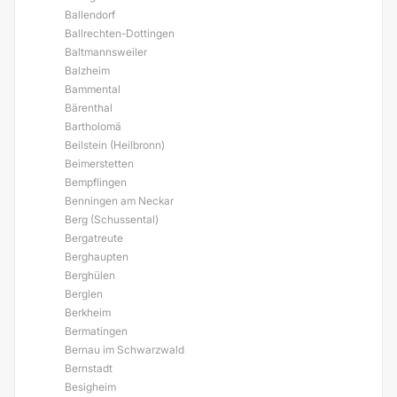
Ballendorf
Ballrechten-Dottingen
Baltmannsweiler
Balzheim
Bammental
Bärenthal
Bartholomä
Beilstein (Heilbronn)
Beimerstetten
Bempflingen
Benningen am Neckar
Berg (Schussental)
Bergatreute
Berghaupten
Berghülen
Berglen
Berkheim
Bermatingen
Bernau im Schwarzwald
Bernstadt
Besigheim