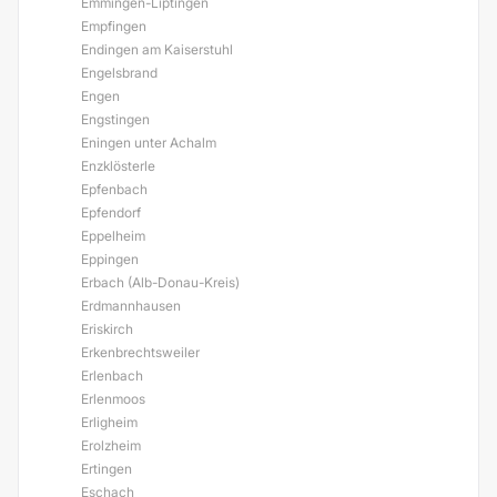
Emmingen-Liptingen
Empfingen
Endingen am Kaiserstuhl
Engelsbrand
Engen
Engstingen
Eningen unter Achalm
Enzklösterle
Epfenbach
Epfendorf
Eppelheim
Eppingen
Erbach (Alb-Donau-Kreis)
Erdmannhausen
Eriskirch
Erkenbrechtsweiler
Erlenbach
Erlenmoos
Erligheim
Erolzheim
Ertingen
Eschach