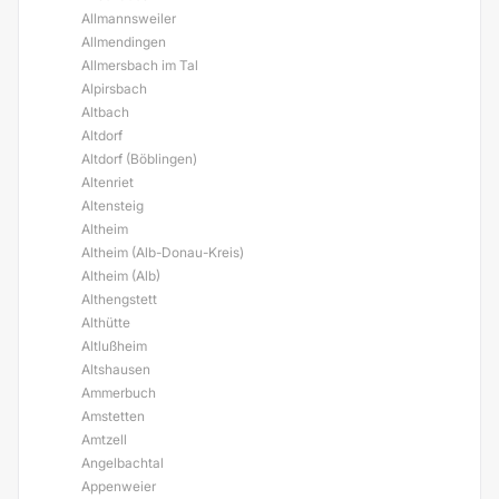
Allmannsweiler
Allmendingen
Allmersbach im Tal
Alpirsbach
Altbach
Altdorf
Altdorf (Böblingen)
Altenriet
Altensteig
Altheim
Altheim (Alb-Donau-Kreis)
Altheim (Alb)
Althengstett
Althütte
Altlußheim
Altshausen
Ammerbuch
Amstetten
Amtzell
Angelbachtal
Appenweier