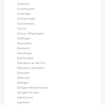
Dürbheim
Durchhausen
Durlangen
Dürmentingen
Durmersheim
Dürnau
Dürnau (Göppingen)
Dußlingen
Ebenweiler
Eberbach
Eberdingen
Eberhardzell
Ebersbach an der Fils
Ebersbach-Musbach
Eberstadt
Ebhausen
Ebringen
Edingen-Neckarhausen
Efringen-Kirchen
Egenhausen
Egesheim