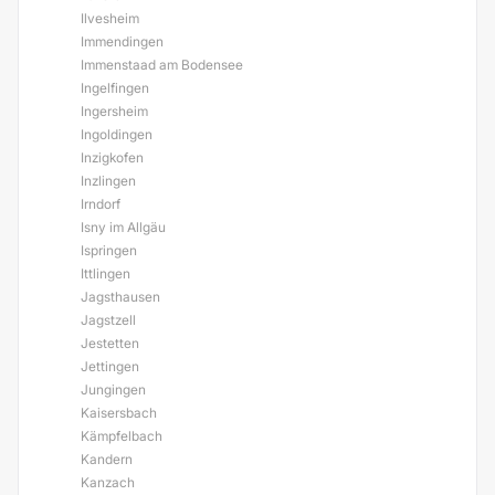
Ilvesheim
Immendingen
Immenstaad am Bodensee
Ingelfingen
Ingersheim
Ingoldingen
Inzigkofen
Inzlingen
Irndorf
Isny im Allgäu
Ispringen
Ittlingen
Jagsthausen
Jagstzell
Jestetten
Jettingen
Jungingen
Kaisersbach
Kämpfelbach
Kandern
Kanzach