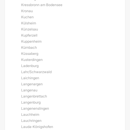
Kressbronn am Bodensee
Kronau
Kuchen
Külsheim
Künzelsau
Kupferzell
Kuppenheim
Kürnbach
Küssaberg
Kusterdingen
Ladenburg
Lahr/Schwarzwald
Laichingen
Langenargen
Langenau
Langenbrettach
Langenburg
Langenenslingen
Lauchheim
Lauchringen
Lauda-Königshofen