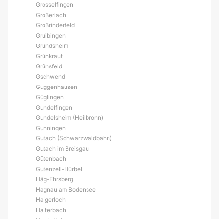
Grosselfingen
Großerlach
Großrinderfeld
Gruibingen
Grundsheim
Grünkraut
Grünsfeld
Gschwend
Guggenhausen
Güglingen
Gundelfingen
Gundelsheim (Heilbronn)
Gunningen
Gutach (Schwarzwaldbahn)
Gutach im Breisgau
Gütenbach
Gutenzell-Hürbel
Häg-Ehrsberg
Hagnau am Bodensee
Haigerloch
Haiterbach