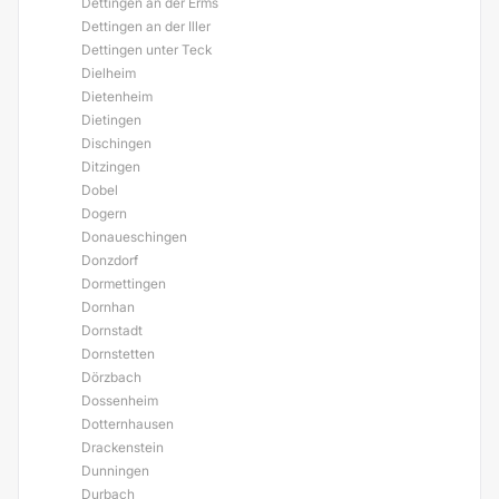
Dettingen an der Erms
Dettingen an der Iller
Dettingen unter Teck
Dielheim
Dietenheim
Dietingen
Dischingen
Ditzingen
Dobel
Dogern
Donaueschingen
Donzdorf
Dormettingen
Dornhan
Dornstadt
Dornstetten
Dörzbach
Dossenheim
Dotternhausen
Drackenstein
Dunningen
Durbach