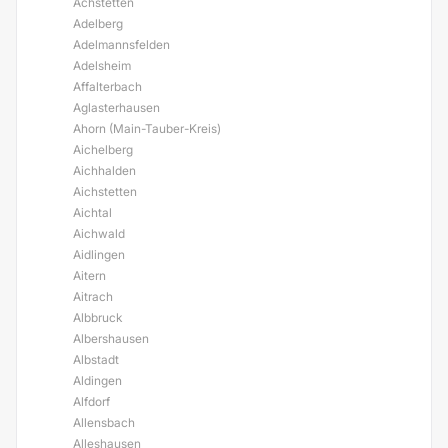
Achstetten
Adelberg
Adelmannsfelden
Adelsheim
Affalterbach
Aglasterhausen
Ahorn (Main-Tauber-Kreis)
Aichelberg
Aichhalden
Aichstetten
Aichtal
Aichwald
Aidlingen
Aitern
Aitrach
Albbruck
Albershausen
Albstadt
Aldingen
Alfdorf
Allensbach
Alleshausen