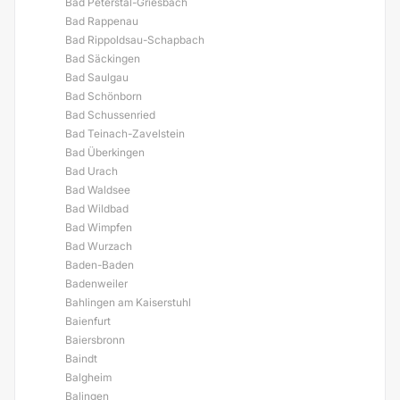
Bad Peterstal-Griesbach
Bad Rappenau
Bad Rippoldsau-Schapbach
Bad Säckingen
Bad Saulgau
Bad Schönborn
Bad Schussenried
Bad Teinach-Zavelstein
Bad Überkingen
Bad Urach
Bad Waldsee
Bad Wildbad
Bad Wimpfen
Bad Wurzach
Baden-Baden
Badenweiler
Bahlingen am Kaiserstuhl
Baienfurt
Baiersbronn
Baindt
Balgheim
Balingen