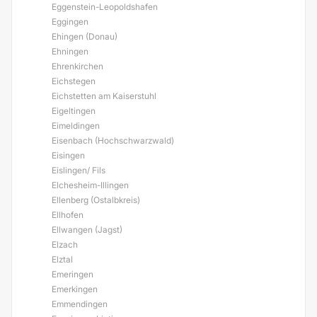
Eggenstein-Leopoldshafen
Eggingen
Ehingen (Donau)
Ehningen
Ehrenkirchen
Eichstegen
Eichstetten am Kaiserstuhl
Eigeltingen
Eimeldingen
Eisenbach (Hochschwarzwald)
Eisingen
Eislingen/ Fils
Elchesheim-Illingen
Ellenberg (Ostalbkreis)
Ellhofen
Ellwangen (Jagst)
Elzach
Elztal
Emeringen
Emerkingen
Emmendingen