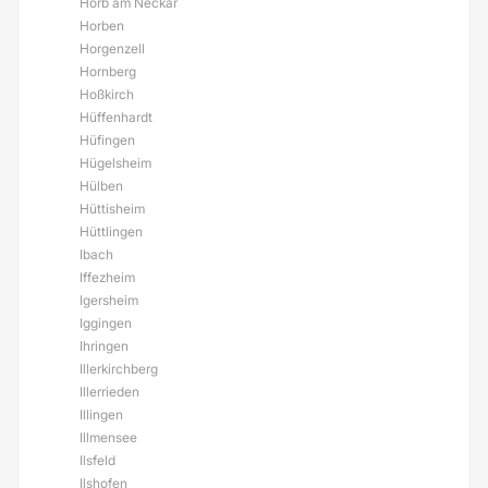
Horb am Neckar
Horben
Horgenzell
Hornberg
Hoßkirch
Hüffenhardt
Hüfingen
Hügelsheim
Hülben
Hüttisheim
Hüttlingen
Ibach
Iffezheim
Igersheim
Iggingen
Ihringen
Illerkirchberg
Illerrieden
Illingen
Illmensee
Ilsfeld
Ilshofen