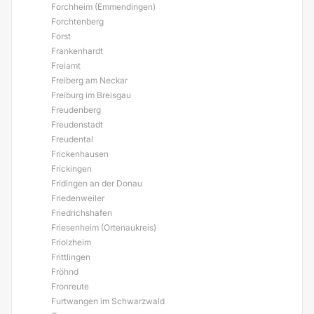
Forchheim (Emmendingen)
Forchtenberg
Forst
Frankenhardt
Freiamt
Freiberg am Neckar
Freiburg im Breisgau
Freudenberg
Freudenstadt
Freudental
Frickenhausen
Frickingen
Fridingen an der Donau
Friedenweiler
Friedrichshafen
Friesenheim (Ortenaukreis)
Friolzheim
Frittlingen
Fröhnd
Fronreute
Furtwangen im Schwarzwald