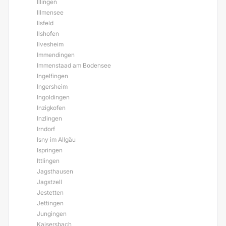
Illingen
Illmensee
Ilsfeld
Ilshofen
Ilvesheim
Immendingen
Immenstaad am Bodensee
Ingelfingen
Ingersheim
Ingoldingen
Inzigkofen
Inzlingen
Irndorf
Isny im Allgäu
Ispringen
Ittlingen
Jagsthausen
Jagstzell
Jestetten
Jettingen
Jungingen
Kaisersbach