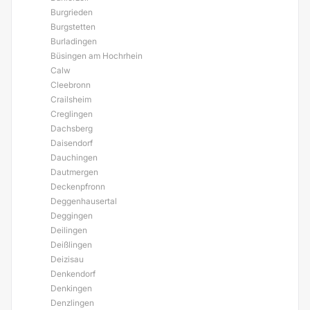
Burgrieden
Burgstetten
Burladingen
Büsingen am Hochrhein
Calw
Cleebronn
Crailsheim
Creglingen
Dachsberg
Daisendorf
Dauchingen
Dautmergen
Deckenpfronn
Deggenhausertal
Deggingen
Deilingen
Deißlingen
Deizisau
Denkendorf
Denkingen
Denzlingen