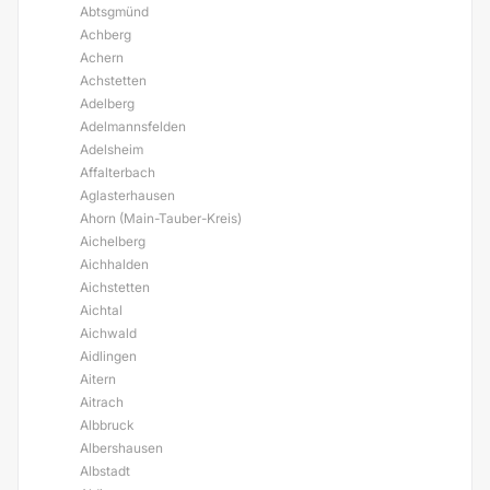
Abtsgmünd
Achberg
Achern
Achstetten
Adelberg
Adelmannsfelden
Adelsheim
Affalterbach
Aglasterhausen
Ahorn (Main-Tauber-Kreis)
Aichelberg
Aichhalden
Aichstetten
Aichtal
Aichwald
Aidlingen
Aitern
Aitrach
Albbruck
Albershausen
Albstadt