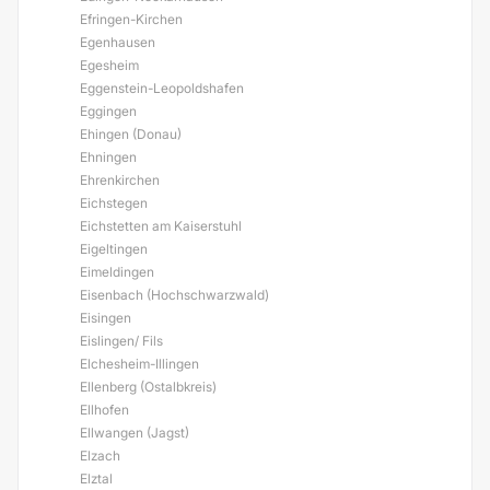
Efringen-Kirchen
Egenhausen
Egesheim
Eggenstein-Leopoldshafen
Eggingen
Ehingen (Donau)
Ehningen
Ehrenkirchen
Eichstegen
Eichstetten am Kaiserstuhl
Eigeltingen
Eimeldingen
Eisenbach (Hochschwarzwald)
Eisingen
Eislingen/ Fils
Elchesheim-Illingen
Ellenberg (Ostalbkreis)
Ellhofen
Ellwangen (Jagst)
Elzach
Elztal