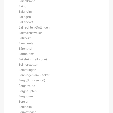
Baiersbronn
Baindt
Balgheim
Balingen
Ballendorf
Ballrechten-Dottingen
Baltmannsweiler
Balzheim
Bammental
Bärenthal
Bartholomä
Beilstein (Heilbronn)
Beimerstetten
Bempflingen
Benningen am Neckar
Berg (Schussental)
Bergatreute
Berghaupten
Berghülen
Berglen
Berkheim
Bermatingen