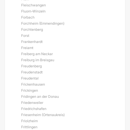
Fleischwangen
Fluorn-Winzeln
Forbach
Forchheim (Emmendingen)
Forchtenberg
Forst
Frankenhardt
Freiamt
Freiberg am Neckar
Freiburg im Breisgau
Freudenberg
Freudenstadt
Freudental
Frickenhausen
Frickingen
Fridingen an der Donau
Friedenweiler
Friedrichshafen
Friesenheim (Ortenaukreis)
Friolzheim
Frittlingen