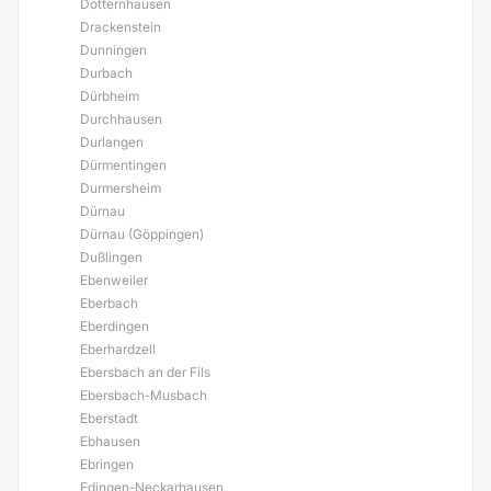
Dotternhausen
Drackenstein
Dunningen
Durbach
Dürbheim
Durchhausen
Durlangen
Dürmentingen
Durmersheim
Dürnau
Dürnau (Göppingen)
Dußlingen
Ebenweiler
Eberbach
Eberdingen
Eberhardzell
Ebersbach an der Fils
Ebersbach-Musbach
Eberstadt
Ebhausen
Ebringen
Edingen-Neckarhausen