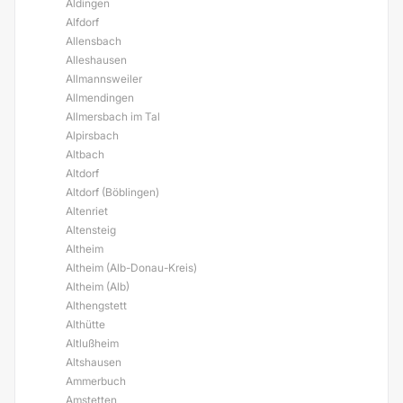
Aldingen
Alfdorf
Allensbach
Alleshausen
Allmannsweiler
Allmendingen
Allmersbach im Tal
Alpirsbach
Altbach
Altdorf
Altdorf (Böblingen)
Altenriet
Altensteig
Altheim
Altheim (Alb-Donau-Kreis)
Altheim (Alb)
Althengstett
Althütte
Altlußheim
Altshausen
Ammerbuch
Amstetten