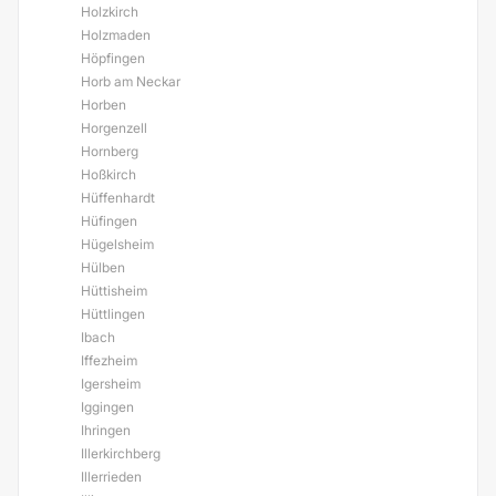
Holzkirch
Holzmaden
Höpfingen
Horb am Neckar
Horben
Horgenzell
Hornberg
Hoßkirch
Hüffenhardt
Hüfingen
Hügelsheim
Hülben
Hüttisheim
Hüttlingen
Ibach
Iffezheim
Igersheim
Iggingen
Ihringen
Illerkirchberg
Illerrieden