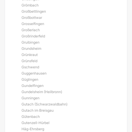
Grömbach
Großbettlingen
Großbottwar
Grosselfingen
Großerlach
Großrinderfeld
Gruibingen
Grundsheim
Grünkraut
Grünsfeld
Gschwend
Guggenhausen
Güglingen
Gundelfingen
Gundelsheim (Heilbronn)
Gunningen
Gutach (Schwarzwaldbahn)
Gutach im Breisgau
Gütenbach
Gutenzell-Hürbel
Häg-Ehrsberg