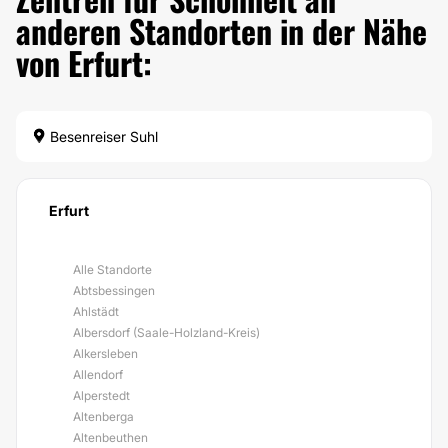
anderen Standorten in der Nähe
von Erfurt:
Besenreiser Suhl
Erfurt
Alle Standorte
Abtsbessingen
Ahlstädt
Albersdorf (Saale-Holzland-Kreis)
Alkersleben
Allendorf
Alperstedt
Altenberga
Altenbeuthen