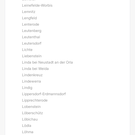
Leinefelde-Worbis
Lemnitz
Lengfeld
Lenterode
Leutenberg
Leutenthal
Leutersdorf
Lichte
Liebenstein
Linda bei Neustadt an der Orla
Linda bei Weida
Lindenkreuz
Lindewerra
Lindig
Lippersdorf-Erdmannsdorf
Lipprechterode
Lobenstein
Löberschütz
Löbichau
Lödla
Löhma