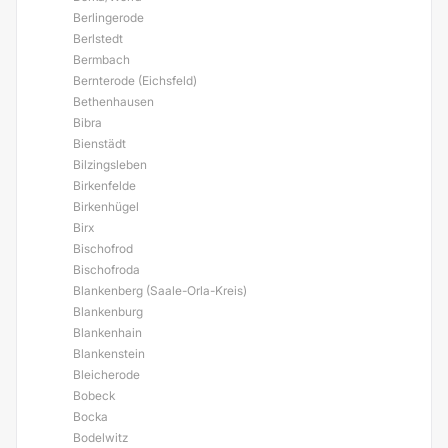
Berlingerode
Berlstedt
Bermbach
Bernterode (Eichsfeld)
Bethenhausen
Bibra
Bienstädt
Bilzingsleben
Birkenfelde
Birkenhügel
Birx
Bischofrod
Bischofroda
Blankenberg (Saale-Orla-Kreis)
Blankenburg
Blankenhain
Blankenstein
Bleicherode
Bobeck
Bocka
Bodelwitz