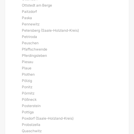
Ottstedt am Berge
Paitzdorf
Paska
Pennewitz
Petersberg (Saale-Holzland-Kreis)
Petriroda
Peuschen
Pfaffschwende
Pferdingsleben
Piesau
Plaue
Plothen
Pölzig
Ponitz
Pörmitz
Pößneck
Posterstein
Pottiga
Poxdorf (Saale-Holzland-Kreis)
Probstzella
Quaschwitz