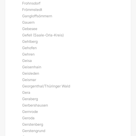
Frohnsdorf
Frömmstedt
Gangloffsömmern
Gauern
Gebesee
Gefell (Saale-Orla-Kreis)
Gehlberg
Gehofen
Gehren
Geisa
Geisenhain
Geisleden
Geismar
Georgenthal/Thüringer Wald
Gera
Geraberg
Gerbershausen
Gernrode
Geroda
Gerstenberg
Gerstengrund