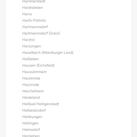
Hammerstedt
Hardisleben
Harra
Harth-Pöllnitz
Hartmannsdorf
Hartmannsdorf (Greiz)
Harztor
Harzungen
Haselbach (Altenburger Land)
Haßleben
Hausen (Eichsfeld)
Haussömmern
Hauteroda
Haynrode
Heichelheim
Heideland
Heilbad Heiligenstadt
Helbedündorf
Heldrungen
Hellingen
Helmsdorf
Hemleben