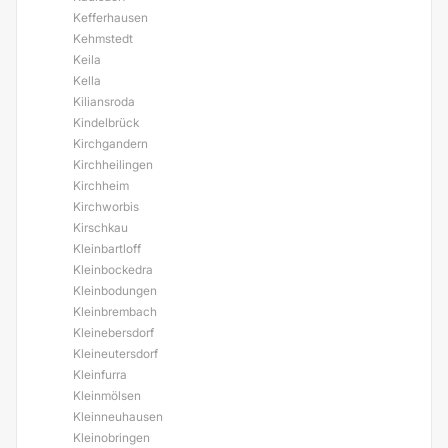
Kefferhausen
Kehmstedt
Keila
Kella
Kiliansroda
Kindelbrück
Kirchgandern
Kirchheilingen
Kirchheim
Kirchworbis
Kirschkau
Kleinbartloff
Kleinbockedra
Kleinbodungen
Kleinbrembach
Kleinebersdorf
Kleineutersdorf
Kleinfurra
Kleinmölsen
Kleinneuhausen
Kleinobringen