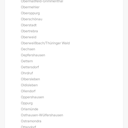
Obermaßfeld-Grimmenthal
Obermehler
Oberoppurg
Oberschönau
Oberstadt
Obertrebra
Oberweid
Oberweißbach/Thüringer Wald
Oechsen
Oepfershausen
Oettern
Oettersdorf
Ohrdruf
Olbersleben
Oldisleben
Ollendorf
Oppershausen
Oppurg
Orlamünde
Osthausen-Wülfershausen
Ostramondra
Ottendorf