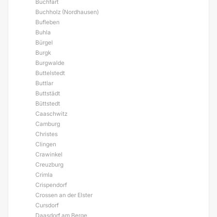
Buchfart
Buchholz (Nordhausen)
Bufleben
Buhla
Bürgel
Burgk
Burgwalde
Buttelstedt
Buttlar
Buttstädt
Büttstedt
Caaschwitz
Camburg
Christes
Clingen
Crawinkel
Creuzburg
Crimla
Crispendorf
Crossen an der Elster
Cursdorf
Daasdorf am Berge