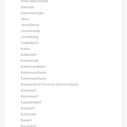
Ilmtal-Weinstraße
Isseroda
Issersheilingen
Jena
Jenalöbnitz
Jonaswalde
Jückelberg
Judenbach
Kahla
Kalbsrieth
Kallmerode
Kaltennordheim
Kaltensundheim
Kaltenwestheim
Kammerforst (Unstrut-Hainich-Kreis)
Kamsdorf
Kannawurf
Kapellendorf
Karlsdorf
Katzhütte
Kauern
Kaulsdorf