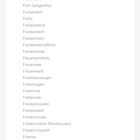
Floh-Seligenthal
Fockendorf
Föritz
Frankenblick
Frankendorf
Frankenhain
Frankenheim/Rhön
Frankenroda
Frauenprießnitz
Frauensee
Frauenwald
Freienbessingen
Freienhagen
Freienorla
Fretterode
Friedelshausen
Friedersdorf
Friedrichroda
Friedrichsthal (Nordhausen)
Friedrichswerth
Friemar