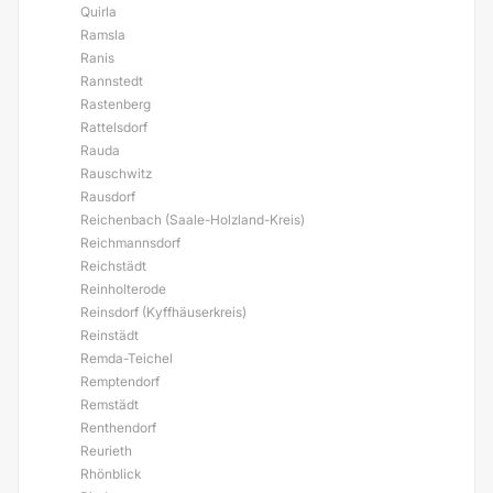
Quirla
Ramsla
Ranis
Rannstedt
Rastenberg
Rattelsdorf
Rauda
Rauschwitz
Rausdorf
Reichenbach (Saale-Holzland-Kreis)
Reichmannsdorf
Reichstädt
Reinholterode
Reinsdorf (Kyffhäuserkreis)
Reinstädt
Remda-Teichel
Remptendorf
Remstädt
Renthendorf
Reurieth
Rhönblick