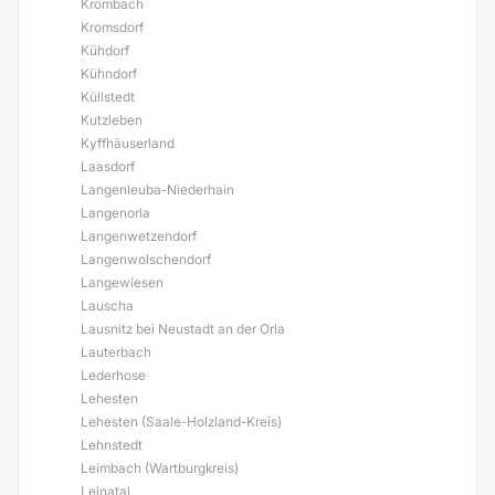
Krombach
Kromsdorf
Kühdorf
Kühndorf
Küllstedt
Kutzleben
Kyffhäuserland
Laasdorf
Langenleuba-Niederhain
Langenorla
Langenwetzendorf
Langenwolschendorf
Langewiesen
Lauscha
Lausnitz bei Neustadt an der Orla
Lauterbach
Lederhose
Lehesten
Lehesten (Saale-Holzland-Kreis)
Lehnstedt
Leimbach (Wartburgkreis)
Leinatal