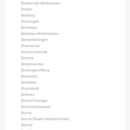
Bodenrode-Westhausen
Böhlen
Bollberg
Bornhagen
Borxleben
Bösleben-Wüllersleben
Bothenheilingen
Brahmenau
Braunichswalde
Brehme
Breitenworbis
Breitungen/Werra
Bremsnitz
Bretleben
Bruchstedt
Brüheim
Brünn/Thüringer
Brunnhartshausen
Bucha
Bucha (Saale-Holzland-Kreis)
Büchel