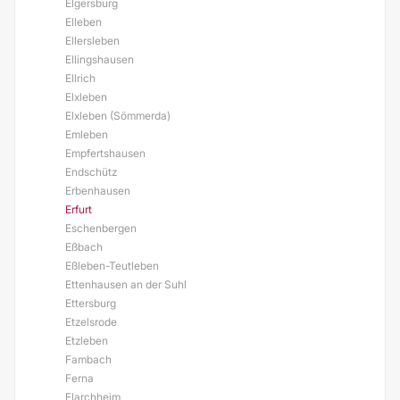
Elgersburg
Elleben
Ellersleben
Ellingshausen
Ellrich
Elxleben
Elxleben (Sömmerda)
Emleben
Empfertshausen
Endschütz
Erbenhausen
Erfurt
Eschenbergen
Eßbach
Eßleben-Teutleben
Ettenhausen an der Suhl
Ettersburg
Etzelsrode
Etzleben
Fambach
Ferna
Flarchheim