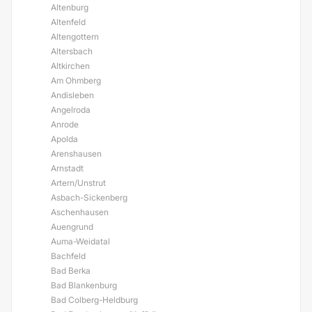
Altenburg
Altenfeld
Altengottern
Altersbach
Altkirchen
Am Ohmberg
Andisleben
Angelroda
Anrode
Apolda
Arenshausen
Arnstadt
Artern/Unstrut
Asbach-Sickenberg
Aschenhausen
Auengrund
Auma-Weidatal
Bachfeld
Bad Berka
Bad Blankenburg
Bad Colberg-Heldburg