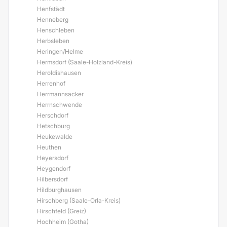
Henfstädt
Henneberg
Henschleben
Herbsleben
Heringen/Helme
Hermsdorf (Saale-Holzland-Kreis)
Heroldishausen
Herrenhof
Herrmannsacker
Herrnschwende
Herschdorf
Hetschburg
Heukewalde
Heuthen
Heyersdorf
Heygendorf
Hilbersdorf
Hildburghausen
Hirschberg (Saale-Orla-Kreis)
Hirschfeld (Greiz)
Hochheim (Gotha)