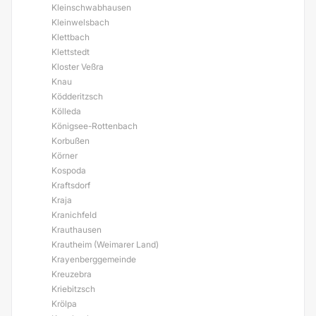
Kleinschwabhausen
Kleinwelsbach
Klettbach
Klettstedt
Kloster Veßra
Knau
Ködderitzsch
Kölleda
Königsee-Rottenbach
Korbußen
Körner
Kospoda
Kraftsdorf
Kraja
Kranichfeld
Krauthausen
Krautheim (Weimarer Land)
Krayenberggemeinde
Kreuzebra
Kriebitzsch
Krölpa