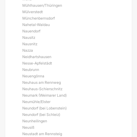
Mühlhausen/Thüringen
Mülverstedt
Münchenbernsdorf
Nahetal-Waldau
Nauendorf
Nausitz
Nausnitz
Nazza
Neidhartshausen
Nesse-Apfelstädt
Neubrunn
Neuengönna
Neuhaus am Rennweg
Neuhaus-Schierschnitz
Neumark (Weimarer Land)
Neumühle/Elster
Neundorf (bei Lobenstein)
Neundorf (bei Schleiz)
Neunheilingen
Neusiß
Neustadt am Rennsteig