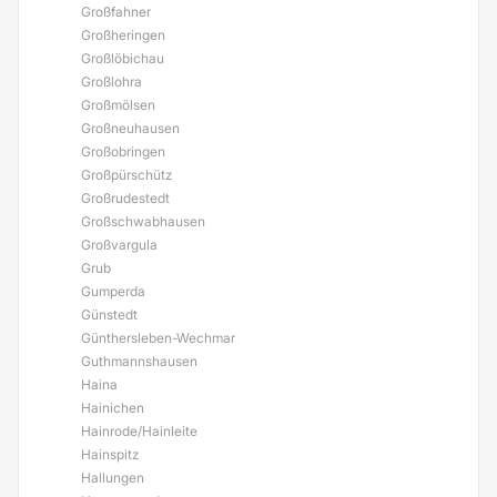
Großfahner
Großheringen
Großlöbichau
Großlohra
Großmölsen
Großneuhausen
Großobringen
Großpürschütz
Großrudestedt
Großschwabhausen
Großvargula
Grub
Gumperda
Günstedt
Günthersleben-Wechmar
Guthmannshausen
Haina
Hainichen
Hainrode/Hainleite
Hainspitz
Hallungen