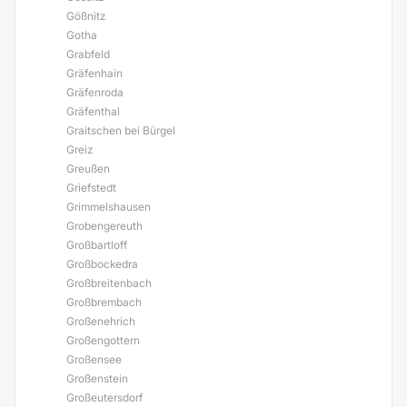
Gößnitz
Gotha
Grabfeld
Gräfenhain
Gräfenroda
Gräfenthal
Graitschen bei Bürgel
Greiz
Greußen
Griefstedt
Grimmelshausen
Grobengereuth
Großbartloff
Großbockedra
Großbreitenbach
Großbrembach
Großenehrich
Großengottern
Großensee
Großenstein
Großeutersdorf