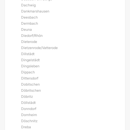
Dachwig
Dankmarshausen
Deesbach
Dermbach
Deuna
Diedorf/Rhön
Dieterode
Dietzenrode/Vatterode
Dillstädt
Dingelstädt
Dingsleben
Dippach
Dittersdorf
Dobitschen
Döbritschen
Döbritz
Döllstädt
Donndorf
Dornheim
Döschnitz
Dreba