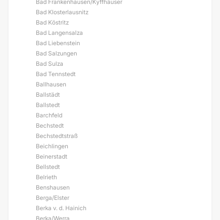
Bad Frankenhausen/Kyffhäuser
Bad Klosterlausnitz
Bad Köstritz
Bad Langensalza
Bad Liebenstein
Bad Salzungen
Bad Sulza
Bad Tennstedt
Ballhausen
Ballstädt
Ballstedt
Barchfeld
Bechstedt
Bechstedtstraß
Beichlingen
Beinerstadt
Bellstedt
Belrieth
Benshausen
Berga/Elster
Berka v. d. Hainich
Berka/Werra