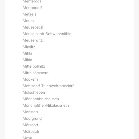
Menteroda
Mertendorf
Metzels
Meura
Meusebach
Meuselbach-Schwarzmühle
Meuselwitz
Miesitz
Mihla
Milda
Mittelpöllnitz
Mittelsömmern
Möckern
Mohlsdorf-Teichwolframsdorf
Molschleben
Mönchenholzhausen
Mönchpfiffel-Nikolausrieth
Monstab
Moorgrund
Mörsdorf
Moßbach
Moxa