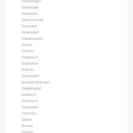
Gerstungen
Gerterode
Gertewitz
Geschwenda
Gierstädt
Gillersdorf
Glasehausen
Gneus
Göhren
Goldbach
Goldisthal
Göllnitz
Golmsdorf
Gompertshausen
Göpfersdorf
Görkwitz
Görsbach
Gorsleben
Göschitz
Gösen
Gossel
Gössitz