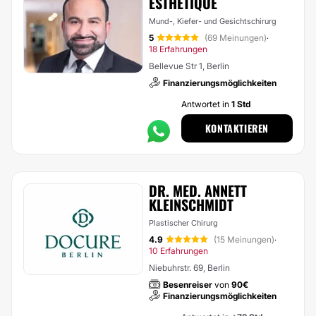
ESTHÉTIQUE
Mund-, Kiefer- und Gesichtschirurg
5
(69 Meinungen)
·
18 Erfahrungen
Bellevue Str 1, Berlin
Finanzierungsmöglichkeiten
Antwortet in
1 Std
KONTAKTIEREN
DR. MED. ANNETT
KLEINSCHMIDT
Plastischer Chirurg
4.9
(15 Meinungen)
·
10 Erfahrungen
Niebuhrstr. 69, Berlin
Besenreiser
von
90€
Finanzierungsmöglichkeiten