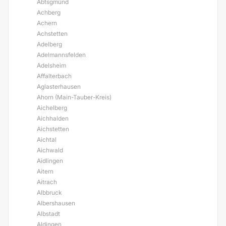
Abtsgmünd
Achberg
Achern
Achstetten
Adelberg
Adelmannsfelden
Adelsheim
Affalterbach
Aglasterhausen
Ahorn (Main-Tauber-Kreis)
Aichelberg
Aichhalden
Aichstetten
Aichtal
Aichwald
Aidlingen
Aitern
Aitrach
Albbruck
Albershausen
Albstadt
Aldingen