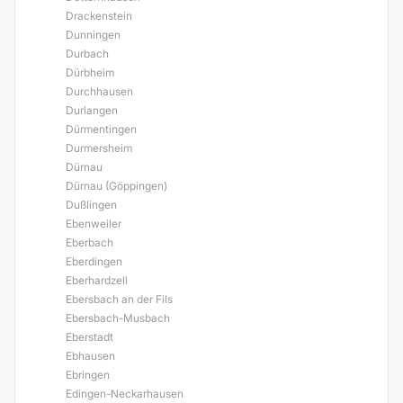
Drackenstein
Dunningen
Durbach
Dürbheim
Durchhausen
Durlangen
Dürmentingen
Durmersheim
Dürnau
Dürnau (Göppingen)
Dußlingen
Ebenweiler
Eberbach
Eberdingen
Eberhardzell
Ebersbach an der Fils
Ebersbach-Musbach
Eberstadt
Ebhausen
Ebringen
Edingen-Neckarhausen