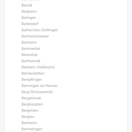
Baindt
Balgheim
Balingen
Ballendorf
Ballrechten-Dottingen
Baltmannsweiler
Balzheim
Bammental
Bärenthal
Bartholomä
Beilstein (Heilbronn)
Beimerstetten
Bempflingen
Benningen am Neckar
Berg (Schussental)
Bergatreute
Berghaupten
Berghülen
Berglen
Berkheim
Bermatingen