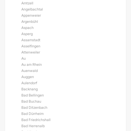
Amtzell
Angelbachtal
Appenweier
Argenbühl
Aspach
Asperg
Assamstadt
Asselfingen
Attenweiler
Au
Au am Rhein
Auenwald
Auggen
Aulendorf
Backnang
Bad Bellingen
Bad Buchau
Bad Ditzenbach
Bad Dürrheim
Bad Friedrichshall
Bad Herrenalb