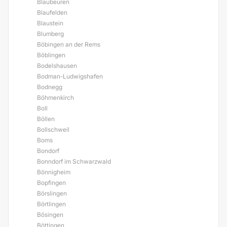
Blaubeuren
Blaufelden
Blaustein
Blumberg
Böbingen an der Rems
Böblingen
Bodelshausen
Bodman-Ludwigshafen
Bodnegg
Böhmenkirch
Boll
Böllen
Bollschweil
Boms
Bondorf
Bonndorf im Schwarzwald
Bönnigheim
Bopfingen
Börslingen
Börtlingen
Bösingen
Böttingen