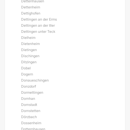
Dettenhausen
Dettenheim
Dettighofen
Dettingen an der Erms
Dettingen an der Iller
Dettingen unter Teck
Dielheim
Dietenheim
Dietingen
Dischingen
Ditzingen
Dobel
Dogern
Donaueschingen
Donzdorf
Dormettingen
Dornhan
Dornstadt
Dornstetten
Dörzbach
Dossenheim
Dotternhausen