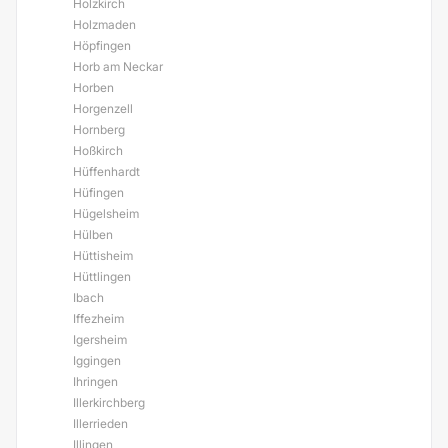
Holzkirch
Holzmaden
Höpfingen
Horb am Neckar
Horben
Horgenzell
Hornberg
Hoßkirch
Hüffenhardt
Hüfingen
Hügelsheim
Hülben
Hüttisheim
Hüttlingen
Ibach
Iffezheim
Igersheim
Iggingen
Ihringen
Illerkirchberg
Illerrieden
Illingen