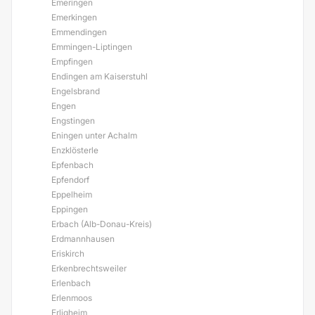
Emeringen
Emerkingen
Emmendingen
Emmingen-Liptingen
Empfingen
Endingen am Kaiserstuhl
Engelsbrand
Engen
Engstingen
Eningen unter Achalm
Enzklösterle
Epfenbach
Epfendorf
Eppelheim
Eppingen
Erbach (Alb-Donau-Kreis)
Erdmannhausen
Eriskirch
Erkenbrechtsweiler
Erlenbach
Erlenmoos
Erligheim