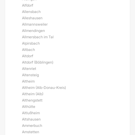
Alfdorf
Allensbach
Alleshausen
Allmannsweiler
Allmendingen
Allmersbach im Tal
Alpirsbach
Altbach
Altdorf
Altdorf (Böblingen)
Altenriet
Altensteig
Altheim
Altheim (Alb-Donau-Kreis)
Altheim (Alb)
Althengstett
Althütte
Altlußheim
Altshausen
Ammerbuch
Amstetten