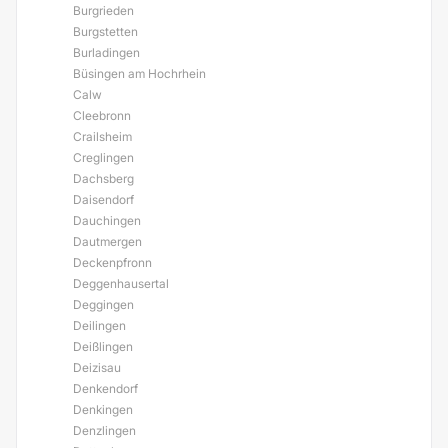
Burgrieden
Burgstetten
Burladingen
Büsingen am Hochrhein
Calw
Cleebronn
Crailsheim
Creglingen
Dachsberg
Daisendorf
Dauchingen
Dautmergen
Deckenpfronn
Deggenhausertal
Deggingen
Deilingen
Deißlingen
Deizisau
Denkendorf
Denkingen
Denzlingen