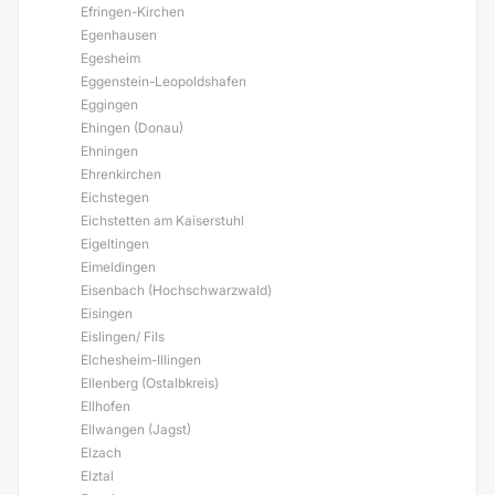
Efringen-Kirchen
Egenhausen
Egesheim
Eggenstein-Leopoldshafen
Eggingen
Ehingen (Donau)
Ehningen
Ehrenkirchen
Eichstegen
Eichstetten am Kaiserstuhl
Eigeltingen
Eimeldingen
Eisenbach (Hochschwarzwald)
Eisingen
Eislingen/ Fils
Elchesheim-Illingen
Ellenberg (Ostalbkreis)
Ellhofen
Ellwangen (Jagst)
Elzach
Elztal