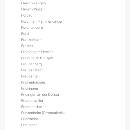
Fleischwangen
Fluorn-Winzeln
Forbach
Forchheim (Emmendingen)
Forchtenberg
Forst
Frankenhardt
Freiamt
Freiberg am Neckar
Freiburg im Breisgau
Freudenberg
Freudenstadt
Freudental
Frickenhausen
Frickingen
Fridingen an der Donau
Friedenweiler
Friedrichshafen
Friesenheim (Ortenaukreis)
Friolzheim
Frittlingen