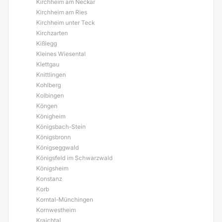
Kirchheim am Neckar
Kirchheim am Ries
Kirchheim unter Teck
Kirchzarten
Kißlegg
Kleines Wiesental
Klettgau
Knittlingen
Kohlberg
Kolbingen
Köngen
Königheim
Königsbach-Stein
Königsbronn
Königseggwald
Königsfeld im Schwarzwald
Königsheim
Konstanz
Korb
Korntal-Münchingen
Kornwestheim
Kraichtal