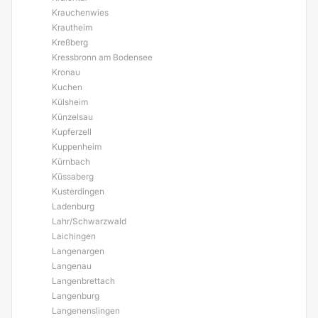
Krauchenwies
Krautheim
Kreßberg
Kressbronn am Bodensee
Kronau
Kuchen
Külsheim
Künzelsau
Kupferzell
Kuppenheim
Kürnbach
Küssaberg
Kusterdingen
Ladenburg
Lahr/Schwarzwald
Laichingen
Langenargen
Langenau
Langenbrettach
Langenburg
Langenenslingen