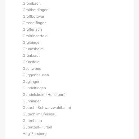
Grömbach
Großbettlingen
Großbottwar
Grosselfingen
Großerlach
Großrinderfeld
Gruibingen
Grundsheim
Grünkraut
Grünsfeld
Gschwend
Guggenhausen
Güglingen
Gundelfingen
Gundelsheim (Heilbronn)
Gunningen
Gutach (Schwarzwaldbahn)
Gutach im Breisgau
Gütenbach
Gutenzell-Hürbel
Häg-Ehrsberg