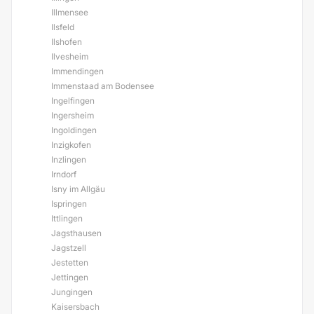
Illmensee
Ilsfeld
Ilshofen
Ilvesheim
Immendingen
Immenstaad am Bodensee
Ingelfingen
Ingersheim
Ingoldingen
Inzigkofen
Inzlingen
Irndorf
Isny im Allgäu
Ispringen
Ittlingen
Jagsthausen
Jagstzell
Jestetten
Jettingen
Jungingen
Kaisersbach