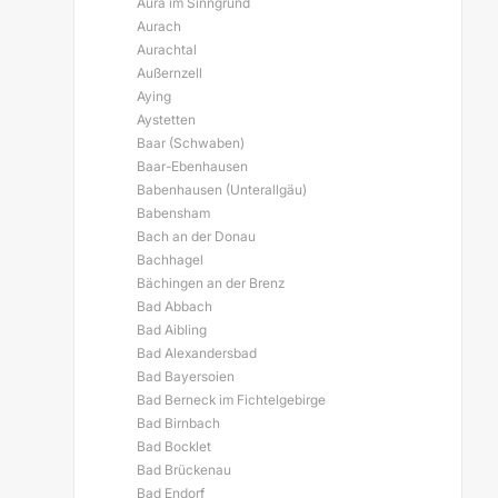
Aura im Sinngrund
Aurach
Aurachtal
Außernzell
Aying
Aystetten
Baar (Schwaben)
Baar-Ebenhausen
Babenhausen (Unterallgäu)
Babensham
Bach an der Donau
Bachhagel
Bächingen an der Brenz
Bad Abbach
Bad Aibling
Bad Alexandersbad
Bad Bayersoien
Bad Berneck im Fichtelgebirge
Bad Birnbach
Bad Bocklet
Bad Brückenau
Bad Endorf