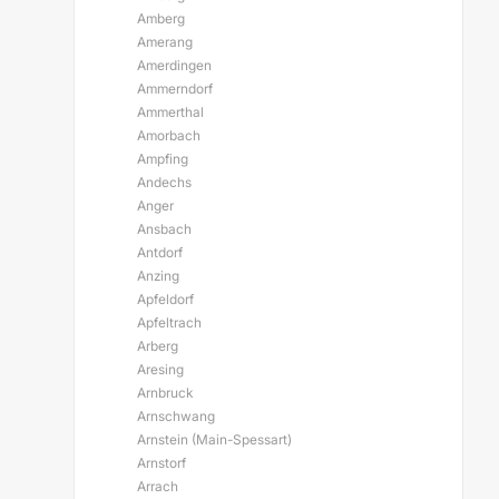
Amberg
Amerang
Amerdingen
Ammerndorf
Ammerthal
Amorbach
Ampfing
Andechs
Anger
Ansbach
Antdorf
Anzing
Apfeldorf
Apfeltrach
Arberg
Aresing
Arnbruck
Arnschwang
Arnstein (Main-Spessart)
Arnstorf
Arrach