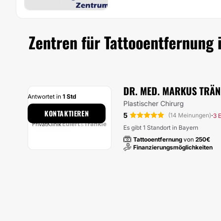
Zentren für Tattooentfernung
DR. MED. MARKUS TRÄN
Antwortet in
1 Std
Plastischer Chirurg
KONTAKTIEREN
5
·
(14 Meinungen)
3 
Es gibt 1 Standort in Bayern
Tattooentfernung
von
250€
Finanzierungsmöglichkeiten