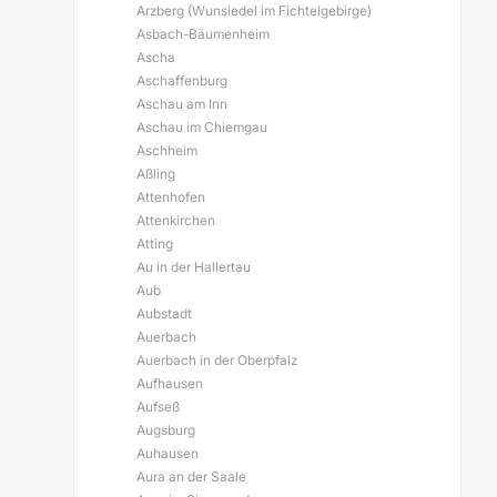
Arzberg (Wunsiedel im Fichtelgebirge)
Asbach-Bäumenheim
Ascha
Aschaffenburg
Aschau am Inn
Aschau im Chiemgau
Aschheim
Aßling
Attenhofen
Attenkirchen
Atting
Au in der Hallertau
Aub
Aubstadt
Auerbach
Auerbach in der Oberpfalz
Aufhausen
Aufseß
Augsburg
Auhausen
Aura an der Saale