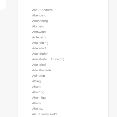
Alle Standorte
Abenberg
Abensberg
Absberg
Abtswind
Achslach
Adelschlag
Adelsdorf
Adelshofen
Adelshofen (Ansbach)
Adelsried
Adelzhausen
Adlkofen
Affing
Aham
Aholfing
Aholming
Ahorn
Ahorntal
Aicha vorm Wald