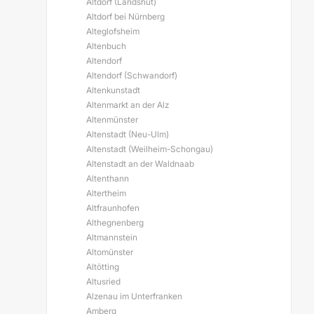
Altdorf (Landshut)
Altdorf bei Nürnberg
Alteglofsheim
Altenbuch
Altendorf
Altendorf (Schwandorf)
Altenkunstadt
Altenmarkt an der Alz
Altenmünster
Altenstadt (Neu-Ulm)
Altenstadt (Weilheim-Schongau)
Altenstadt an der Waldnaab
Altenthann
Altertheim
Altfraunhofen
Althegnenberg
Altmannstein
Altomünster
Altötting
Altusried
Alzenau im Unterfranken
Amberg