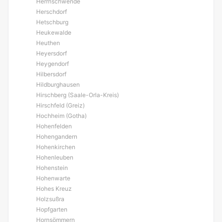
Herrnschwende
Herschdorf
Hetschburg
Heukewalde
Heuthen
Heyersdorf
Heygendorf
Hilbersdorf
Hildburghausen
Hirschberg (Saale-Orla-Kreis)
Hirschfeld (Greiz)
Hochheim (Gotha)
Hohenfelden
Hohengandern
Hohenkirchen
Hohenleuben
Hohenstein
Hohenwarte
Hohes Kreuz
Holzsußra
Hopfgarten
Hornsömmern