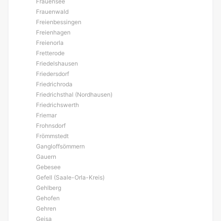
Frauensee
Frauenwald
Freienbessingen
Freienhagen
Freienorla
Fretterode
Friedelshausen
Friedersdorf
Friedrichroda
Friedrichsthal (Nordhausen)
Friedrichswerth
Friemar
Frohnsdorf
Frömmstedt
Gangloffsömmern
Gauern
Gebesee
Gefell (Saale-Orla-Kreis)
Gehlberg
Gehofen
Gehren
Geisa