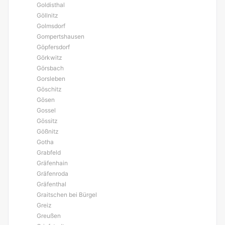
Goldisthal
Göllnitz
Golmsdorf
Gompertshausen
Göpfersdorf
Görkwitz
Görsbach
Gorsleben
Göschitz
Gösen
Gossel
Gössitz
Gößnitz
Gotha
Grabfeld
Gräfenhain
Gräfenroda
Gräfenthal
Graitschen bei Bürgel
Greiz
Greußen