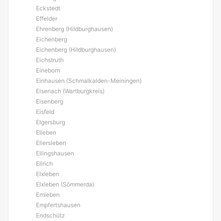
Eckstedt
Effelder
Ehrenberg (Hildburghausen)
Eichenberg
Eichenberg (Hildburghausen)
Eichstruth
Eineborn
Einhausen (Schmalkalden-Meiningen)
Eisenach (Wartburgkreis)
Eisenberg
Eisfeld
Elgersburg
Elleben
Ellersleben
Ellingshausen
Ellrich
Elxleben
Elxleben (Sömmerda)
Emleben
Empfertshausen
Endschütz