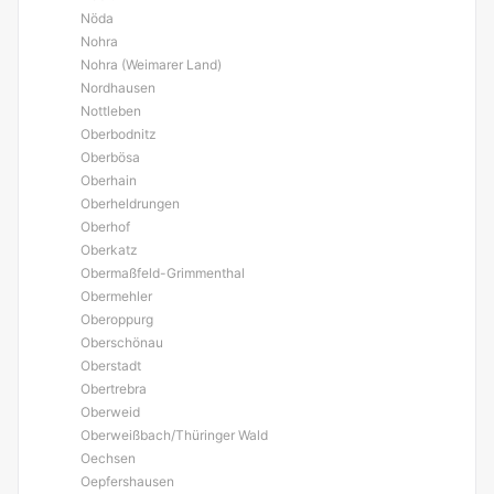
Nöda
Nohra
Nohra (Weimarer Land)
Nordhausen
Nottleben
Oberbodnitz
Oberbösa
Oberhain
Oberheldrungen
Oberhof
Oberkatz
Obermaßfeld-Grimmenthal
Obermehler
Oberoppurg
Oberschönau
Oberstadt
Obertrebra
Oberweid
Oberweißbach/Thüringer Wald
Oechsen
Oepfershausen