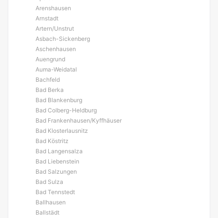
Arenshausen
Arnstadt
Artern/Unstrut
Asbach-Sickenberg
Aschenhausen
Auengrund
Auma-Weidatal
Bachfeld
Bad Berka
Bad Blankenburg
Bad Colberg-Heldburg
Bad Frankenhausen/Kyffhäuser
Bad Klosterlausnitz
Bad Köstritz
Bad Langensalza
Bad Liebenstein
Bad Salzungen
Bad Sulza
Bad Tennstedt
Ballhausen
Ballstädt