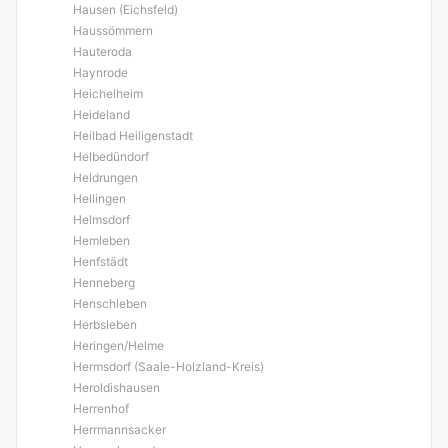
Hausen (Eichsfeld)
Haussömmern
Hauteroda
Haynrode
Heichelheim
Heideland
Heilbad Heiligenstadt
Helbedündorf
Heldrungen
Hellingen
Helmsdorf
Hemleben
Henfstädt
Henneberg
Henschleben
Herbsleben
Heringen/Helme
Hermsdorf (Saale-Holzland-Kreis)
Heroldishausen
Herrenhof
Herrmannsacker