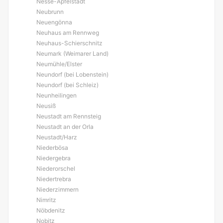
Nesse-Apfelstädt
Neubrunn
Neuengönna
Neuhaus am Rennweg
Neuhaus-Schierschnitz
Neumark (Weimarer Land)
Neumühle/Elster
Neundorf (bei Lobenstein)
Neundorf (bei Schleiz)
Neunheilingen
Neusiß
Neustadt am Rennsteig
Neustadt an der Orla
Neustadt/Harz
Niederbösa
Niedergebra
Niederorschel
Niedertrebra
Niederzimmern
Nimritz
Nöbdenitz
Nobitz