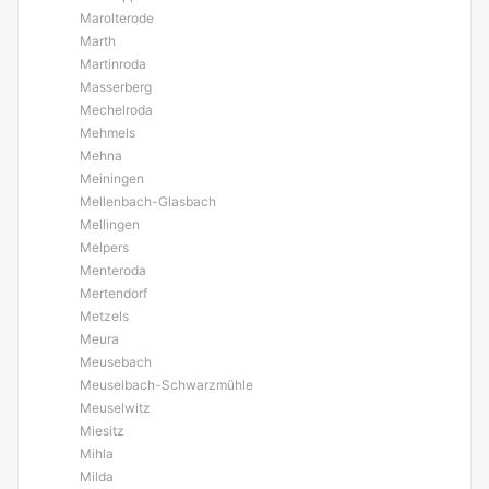
Marolterode
Marth
Martinroda
Masserberg
Mechelroda
Mehmels
Mehna
Meiningen
Mellenbach-Glasbach
Mellingen
Melpers
Menteroda
Mertendorf
Metzels
Meura
Meusebach
Meuselbach-Schwarzmühle
Meuselwitz
Miesitz
Mihla
Milda