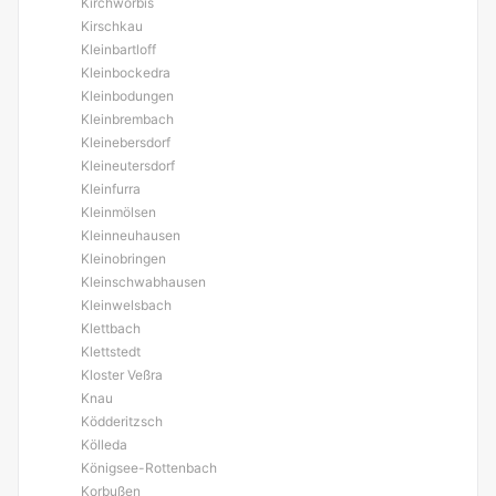
Kirchworbis
Kirschkau
Kleinbartloff
Kleinbockedra
Kleinbodungen
Kleinbrembach
Kleinebersdorf
Kleineutersdorf
Kleinfurra
Kleinmölsen
Kleinneuhausen
Kleinobringen
Kleinschwabhausen
Kleinwelsbach
Klettbach
Klettstedt
Kloster Veßra
Knau
Ködderitzsch
Kölleda
Königsee-Rottenbach
Korbußen