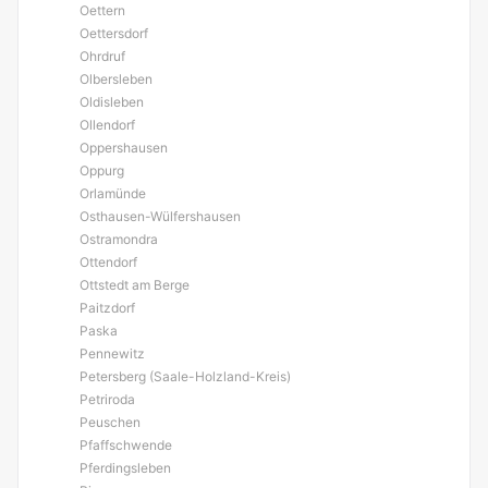
Oettern
Oettersdorf
Ohrdruf
Olbersleben
Oldisleben
Ollendorf
Oppershausen
Oppurg
Orlamünde
Osthausen-Wülfershausen
Ostramondra
Ottendorf
Ottstedt am Berge
Paitzdorf
Paska
Pennewitz
Petersberg (Saale-Holzland-Kreis)
Petriroda
Peuschen
Pfaffschwende
Pferdingsleben