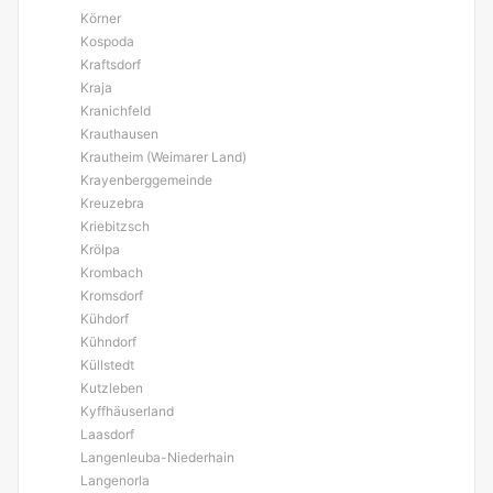
Körner
Kospoda
Kraftsdorf
Kraja
Kranichfeld
Krauthausen
Krautheim (Weimarer Land)
Krayenberggemeinde
Kreuzebra
Kriebitzsch
Krölpa
Krombach
Kromsdorf
Kühdorf
Kühndorf
Küllstedt
Kutzleben
Kyffhäuserland
Laasdorf
Langenleuba-Niederhain
Langenorla