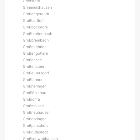
Griefstedt
Grimmelshausen
Grobengereuth
Großbartloff
Großbockedra
Großbreitenbach
Großbrembach
Großenehrich
Großengottern
Großensee
Großenstein
Großeutersdorf
Großfahner
Großheringen
Großlöbichau
Großlohra
Großmölsen
Großneuhausen
Großobringen
Großpürschütz
Großrudestedt
Großschwabhausen