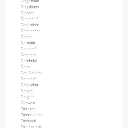
Dingelstädt
Dingsleben
Dippach
Dittersdorf
Dobitschen
Döbritschen
Döbritz
Döllstädt
Donndorf
Dornheim
Döschnitz
Dreba
Drei Gleichen
Dreitzsch
Dröbischau
Drogen
Drognitz
Dünwald
Ebeleben
Ebenshausen
Eberstedt
Ecklingerode