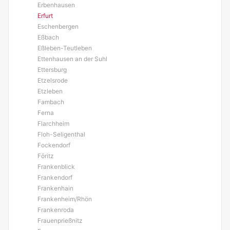
Erbenhausen
Erfurt
Eschenbergen
Eßbach
Eßleben-Teutleben
Ettenhausen an der Suhl
Ettersburg
Etzelsrode
Etzleben
Fambach
Ferna
Flarchheim
Floh-Seligenthal
Fockendorf
Föritz
Frankenblick
Frankendorf
Frankenhain
Frankenheim/Rhön
Frankenroda
Frauenprießnitz