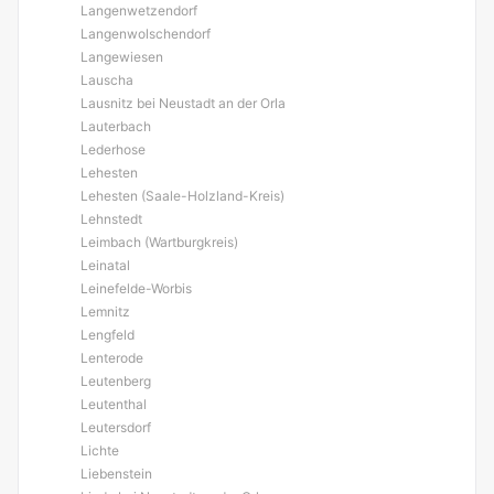
Langenwetzendorf
Langenwolschendorf
Langewiesen
Lauscha
Lausnitz bei Neustadt an der Orla
Lauterbach
Lederhose
Lehesten
Lehesten (Saale-Holzland-Kreis)
Lehnstedt
Leimbach (Wartburgkreis)
Leinatal
Leinefelde-Worbis
Lemnitz
Lengfeld
Lenterode
Leutenberg
Leutenthal
Leutersdorf
Lichte
Liebenstein