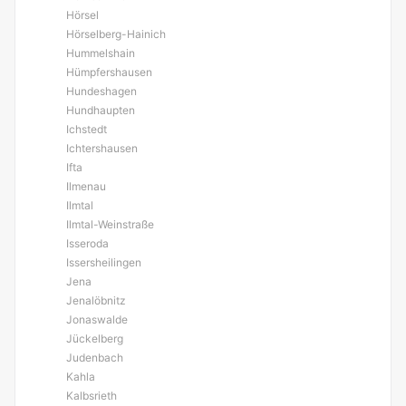
Hörsel
Hörselberg-Hainich
Hummelshain
Hümpfershausen
Hundeshagen
Hundhaupten
Ichstedt
Ichtershausen
Ifta
Ilmenau
Ilmtal
Ilmtal-Weinstraße
Isseroda
Issersheilingen
Jena
Jenalöbnitz
Jonaswalde
Jückelberg
Judenbach
Kahla
Kalbsrieth