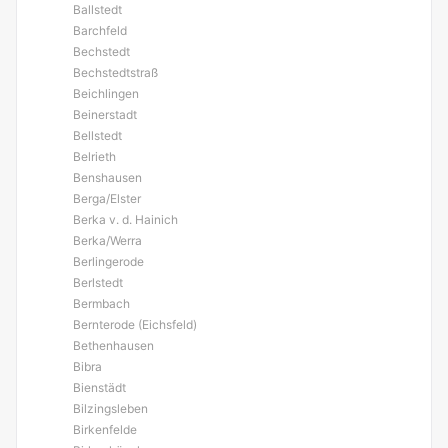
Ballstedt
Barchfeld
Bechstedt
Bechstedtstraß
Beichlingen
Beinerstadt
Bellstedt
Belrieth
Benshausen
Berga/Elster
Berka v. d. Hainich
Berka/Werra
Berlingerode
Berlstedt
Bermbach
Bernterode (Eichsfeld)
Bethenhausen
Bibra
Bienstädt
Bilzingsleben
Birkenfelde