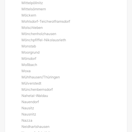
Mittelpöllnitz
Mittelsömmern
Möckern
Mohlsdorf-Teichwolframsdorf
Molschleben
Mönchenholzhausen
Mönchpfiffel-Nikolausrieth
Monstab
Moorgrund
Mörsdorf
Moßbach
Moxa
Mühlhausen/Thüringen
Mülverstedt
Münchenbernsdorf
Nahetal-Waldau
Nauendorf
Nausitz
Nausnitz
Nazza
Neidhartshausen