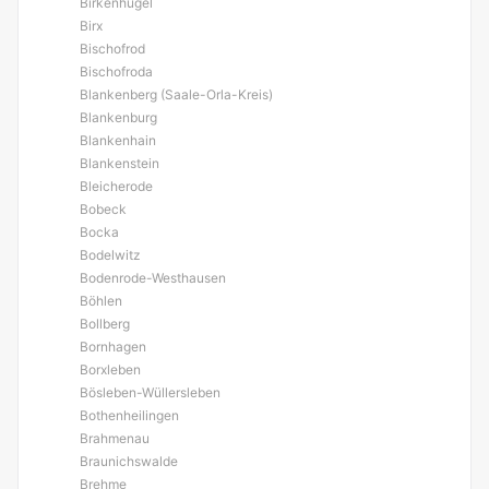
Birkenhügel
Birx
Bischofrod
Bischofroda
Blankenberg (Saale-Orla-Kreis)
Blankenburg
Blankenhain
Blankenstein
Bleicherode
Bobeck
Bocka
Bodelwitz
Bodenrode-Westhausen
Böhlen
Bollberg
Bornhagen
Borxleben
Bösleben-Wüllersleben
Bothenheilingen
Brahmenau
Braunichswalde
Brehme