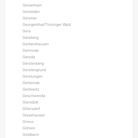
Geisenhain
Geisleden
Geismar
Georgenthal/Thüringer Wald
Gera
Geraberg
Gerbershausen
Gernrode
Geroda
Gerstenberg
Gerstengrund
Gerstungen
Gerterode
Gertewitz
Geschwenda
Gierstädt
Gillersdorf
Glasehausen
Gneus
Göhren
Goldbach