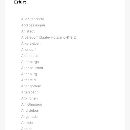
Erfurt
Alle Standorte
Abtsbessingen
Ahlstädt
Albersdorf (Saale-Holzland-Kreis)
Alkersleben
Allendorf
Alperstedt
Altenberga
Altenbeuthen
Altenburg
Altenfeld
Altengottern
Altersbach
Altkirchen
Am Ohmberg
Andisleben
Angelroda
Anrode
Apolda