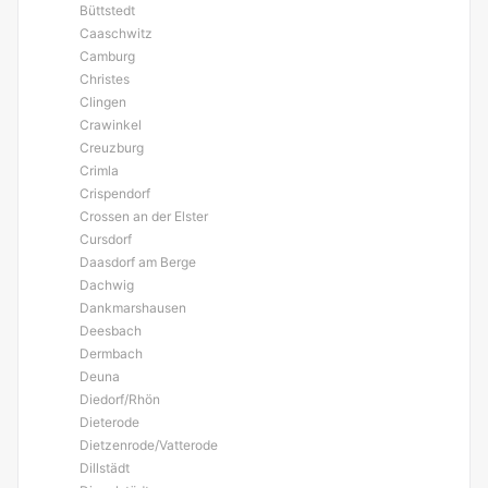
Büttstedt
Caaschwitz
Camburg
Christes
Clingen
Crawinkel
Creuzburg
Crimla
Crispendorf
Crossen an der Elster
Cursdorf
Daasdorf am Berge
Dachwig
Dankmarshausen
Deesbach
Dermbach
Deuna
Diedorf/Rhön
Dieterode
Dietzenrode/Vatterode
Dillstädt