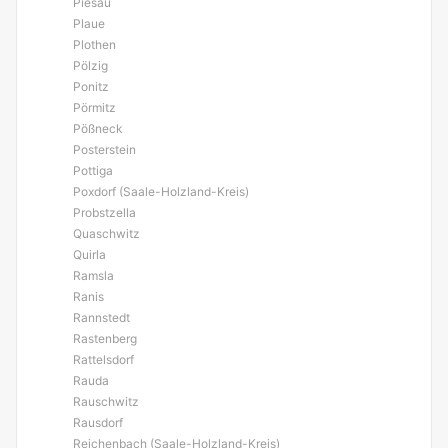
Piesau
Plaue
Plothen
Pölzig
Ponitz
Pörmitz
Pößneck
Posterstein
Pottiga
Poxdorf (Saale-Holzland-Kreis)
Probstzella
Quaschwitz
Quirla
Ramsla
Ranis
Rannstedt
Rastenberg
Rattelsdorf
Rauda
Rauschwitz
Rausdorf
Reichenbach (Saale-Holzland-Kreis)