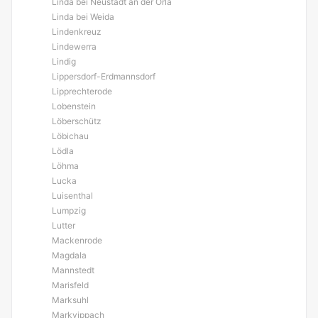
Linda bei Neustadt an der Orla
Linda bei Weida
Lindenkreuz
Lindewerra
Lindig
Lippersdorf-Erdmannsdorf
Lipprechterode
Lobenstein
Löberschütz
Löbichau
Lödla
Löhma
Lucka
Luisenthal
Lumpzig
Lutter
Mackenrode
Magdala
Mannstedt
Marisfeld
Marksuhl
Markvippach