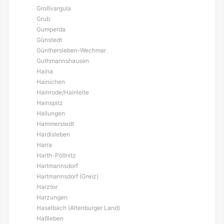
Großvargula
Grub
Gumperda
Günstedt
Günthersleben-Wechmar
Guthmannshausen
Haina
Hainichen
Hainrode/Hainleite
Hainspitz
Hallungen
Hammerstedt
Hardisleben
Harra
Harth-Pöllnitz
Hartmannsdorf
Hartmannsdorf (Greiz)
Harztor
Harzungen
Haselbach (Altenburger Land)
Haßleben