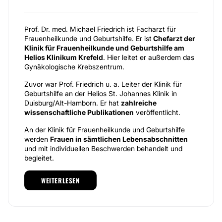
Prof. Dr. med. Michael Friedrich ist Facharzt für
Frauenheilkunde und Geburtshilfe. Er ist
Chefarzt der
Klinik für Frauenheilkunde und Geburtshilfe am
Helios Klinikum Krefeld
. Hier leitet er außerdem das
Gynäkologische Krebszentrum.
Zuvor war Prof. Friedrich u. a. Leiter der Klinik für
Geburtshilfe an der Helios St. Johannes Klinik in
Duisburg/Alt-Hamborn. Er hat
zahlreiche
wissenschaftliche Publikationen
veröffentlicht.
An der Klinik für Frauenheilkunde und Geburtshilfe
werden
Frauen in sämtlichen Lebensabschnitten
und mit individuellen Beschwerden behandelt und
begleitet.
Die Klinik ist
mehrfach zertifiziert
, u. a. als
WEITERLESEN
Onkologisches Zentrum, als Brustzentrum und als
Zentrum für ambulante gynäkologische Onkologie. Im
Vordergrund steht die
Behandlung von Krebs
(Gebärmutter und Eierstöcke) mit verschiedenen