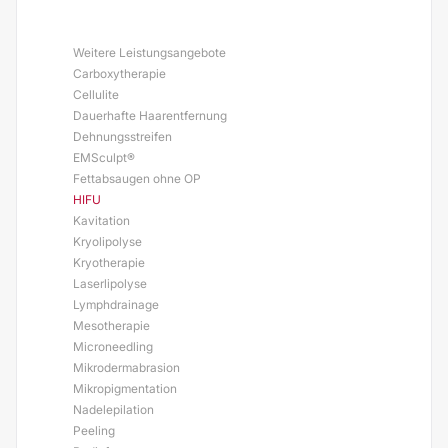
Weitere Leistungsangebote
Carboxytherapie
Cellulite
Dauerhafte Haarentfernung
Dehnungsstreifen
EMSculpt®
Fettabsaugen ohne OP
HIFU
Kavitation
Kryolipolyse
Kryotherapie
Laserlipolyse
Lymphdrainage
Mesotherapie
Microneedling
Mikrodermabrasion
Mikropigmentation
Nadelepilation
Peeling