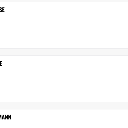
SE
E
MANN