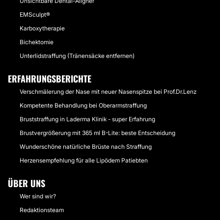
Unsichtbare Dental-Aligner
EMSculpt®
Karboxytherapie
Bichektomie
Unterlidstraffung (Tränensäcke entfernen)
ERFAHRUNGSBERICHTE
Verschmälerung der Nase mit neuer Nasenspitze bei Prof.Dr.Lenz
Kompetente Behandlung bei Oberarmstraffung
Bruststraffung in Laderma Klinik - super Erfahrung
Brustvergrößerung mit 365 ml B-Lite: beste Entscheidung
Wunderschöne natürliche Brüste nach Straffung
Herzensempfehlung für alle Lipödem Patiebten
ÜBER UNS
Wer sind wir?
Redaktionsteam