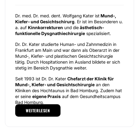
Dr. med. Dr. med. dent. Wolfgang Kater ist
Mund-,
Kiefer- und Gesichtschirurg
. Er ist im Besonderen u.
a. auf
Kinnkorrekturen
und die
ästhetisch-
funktionelle Dysgnathiechirurgie
spezialisiert.
Dr. Dr. Kater studierte Human- und Zahnmedizin in
Frankfurt am Main und war dann als Oberarzt in der
Mund-, Kiefer- und plastischen Gesichtschirurgie
tätig. Durch Hospitationen im Ausland bildete er sich
stetig im Bereich Dysgnathie weiter.
Seit 1993 ist Dr. Dr. Kater
Chefarzt der Klinik für
Mund-, Kiefer- und Gesichtschirurgie
an den
Kliniken des Hochtaunus in Bad Homburg. Zudem hat
er seine
eigene Praxis
auf dem Gesundheitscampus
Bad Homburg.
WEITERLESEN
Als Spezialist für Dysgnathie führt Dr. Dr. Kater
Korrekturen von Fehlstellungen des Kiefers
schwerpunktmäßig durch. Bei solchen Fehlstellungen
kann eine Behandlung
sowohl unter
gesundheitlichen als auch ästhetischen