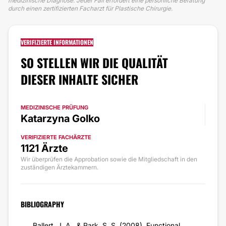
medizinische Diagnose. Jeder Fall erfordert eine persönliche Beratung
durch einen zertifizierten Facharzt für Plastische Chirurgie.
VERIFIZIERTE INFORMATIONEN
SO STELLEN WIR DIE QUALITÄT
DIESER INHALTE SICHER
MEDIZINISCHE PRÜFUNG
Katarzyna Golko
VERIFIZIERTE FACHÄRZTE
1121 Ärzte
Wir überprüfen die Approbation sowie die Mitgliedschaft in den
zuständigen Ärztekammern.
BIBLIOGRAPHY
Ballert, J. A., & Park, S. S. (2008). Functional