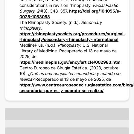
considerations in revision rhinoplasty.
Facial Plastic
Surgery, 24
(3), 348–357.
https://doi.org/10.1055/s-
0028-1083088
The Rhinoplasty Society. (n.d.).
Secondary
rhinoplasty
.
https://rhinoplastysociety.org/procedures/surgical-
rhinoplasty/secondary-rhinoplasty-international
MedlinePlus. (n.d.).
Rhinoplasty
. U.S. National
Library of Medicine. Recuperado el 13 de mayo de
2025, de
https://medlineplus.gov/ency/article/002983.htm
Centro Europeo de Cirugía Estética. (2023, octubre
10).
¿Qué es una rinoplastia secundaria y cuándo se
realiza?
Recuperado el 13 de mayo de 2025, de
https://www.centroeuropeodecirugiaestetica.com/blog/r
secundaria-que-es-y-cuando-se-realiza/