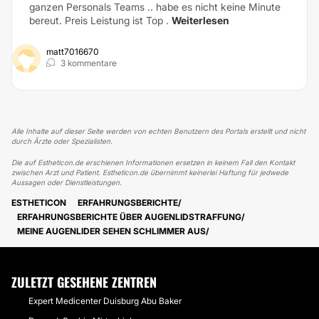
ganzen Personals Teams .. habe es nicht keine Minute
bereut. Preis Leistung ist Top .
Weiterlesen
matt7016670
3 kommentare
Alle Inhalte auf dieser Seite werden von echten Benutzern des Portals erstellt und nicht
durch Ärzte oder Spezialisten.
Die auf Estheticon.de erschienen Informationen ersetzen in keinem Fall den Kontakt
zwischen Arzt und Patient. Estheticon.de übernimmt keinerlei Haftung für jedwede
Aussagen oder Dienstleistungen.
ESTHETICON
ERFAHRUNGSBERICHTE
ERFAHRUNGSBERICHTE ÜBER AUGENLIDSTRAFFUNG
MEINE AUGENLIDER SEHEN SCHLIMMER AUS
ZULETZT GESEHENE ZENTREN
Expert Medicenter Duisburg Abu Baker