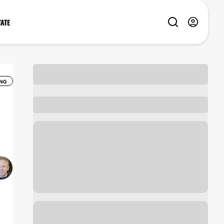
TATE
NG