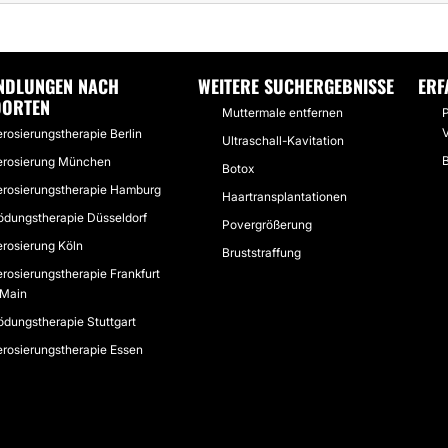
ER SKLEROSIERUNG
PROFESSIONELLE SKLEROSIERUNG VON VARIZEN
NDLUNGEN NACH
WEITERE SUCHERGEBNISSE
ERF
DORTEN
Muttermale entfernen
erosierungstherapie Berlin
Ultraschall-Kavitation
B
erosierung München
Botox
erosierungstherapie Hamburg
Haartransplantationen
ödungstherapie Düsseldorf
Povergrößerung
erosierung Köln
Bruststraffung
erosierungstherapie Frankfurt
Main
ödungstherapie Stuttgart
erosierungstherapie Essen