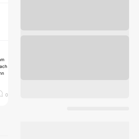
ihm
nach
hn
0