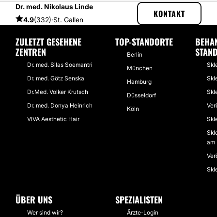
Dr. med. Nikolaus Linde
ESTHETICON
ERFAHRUNGSBERICHTE
ERFAHRUNGSBERICHTE ÜB
KONTAKT
4.9
(332)
·
St. Gallen
ZULETZT GESEHENE
TOP-STANDORTE
BEHA
ZENTREN
STAN
Berlin
Dr. med. Silas Soemantri
Skl
München
Dr. med. Götz Senska
Skl
Hamburg
Dr.Med. Volker Krutsch
Skl
Düsseldorf
Dr. med. Donya Heinrich
Ver
Köln
VIVA Aesthetic Hair
Skl
Skl
am 
Ver
Skl
ÜBER UNS
SPEZIALISTEN
Wer sind wir?
Ärzte-Login