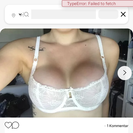
TypeError: Failed to fetch
|
1
/
3
1 Kommentar
BRUSTVERGRÖSSERUNG