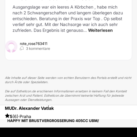
Ausgangslage war ein leeres A Körbchen , habe mich
nach 2 Schwangerschaften und langem überlegen dazu
entschieden. Beratung in der Praxis war Top . Op selbst
verlief sehr gut. Mit der Nachsorge war ich auch sehr
zufrieden. Das Ergebnis ist genauso...
Weiterlesen
rote_rose763411
3 kommentare
Alle Inhalte auf dieser Seite werden von echten Benutzern des Portals erstellt und nicht
durch Ärzte oder Spezialisten.
Die auf Estheticon.de erschienen Informationen ersetzen in keinem Fall den Kontakt
zwischen Arzt und Patient. Estheticon.de übernimmt keinerlei Haftung für jedwede
Aussagen oder Dienstleistungen.
MUDr. Alexander Vatĺak
ESTHETICON
ERFAHRUNGSBERICHTE
ERFAHRUNGSBERICHTE ÜBER BRUSTVERGRÖSSERUNG
5
(6)
·
Praha
HAPPY MIT BRUSTVERGRÖSSERUNG 405CC ÜBM