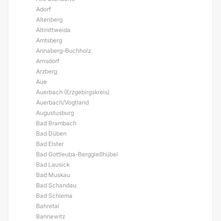
Adorf
Altenberg
Altmittweida
Amtsberg
Annaberg-Buchholz
Arnsdorf
Arzberg
Aue
Auerbach (Erzgebirgskreis)
Auerbach/Vogtland
Augustusburg
Bad Brambach
Bad Düben
Bad Elster
Bad Gottleuba-Berggießhübel
Bad Lausick
Bad Muskau
Bad Schandau
Bad Schlema
Bahretal
Bannewitz