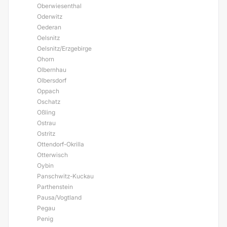
Oberwiesenthal
Oderwitz
Oederan
Oelsnitz
Oelsnitz/Erzgebirge
Ohorn
Olbernhau
Olbersdorf
Oppach
Oschatz
Oßling
Ostrau
Ostritz
Ottendorf-Okrilla
Otterwisch
Oybin
Panschwitz-Kuckau
Parthenstein
Pausa/Vogtland
Pegau
Penig