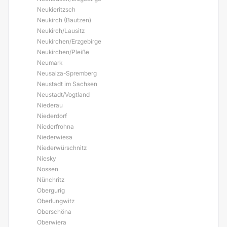
Neukieritzsch
Neukirch (Bautzen)
Neukirch/Lausitz
Neukirchen/Erzgebirge
Neukirchen/Pleiße
Neumark
Neusalza-Spremberg
Neustadt im Sachsen
Neustadt/Vogtland
Niederau
Niederdorf
Niederfrohna
Niederwiesa
Niederwürschnitz
Niesky
Nossen
Nünchritz
Obergurig
Oberlungwitz
Oberschöna
Oberwiera