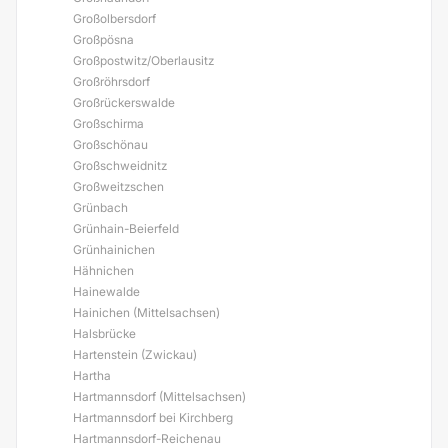
Großolbersdorf
Großpösna
Großpostwitz/Oberlausitz
Großröhrsdorf
Großrückerswalde
Großschirma
Großschönau
Großschweidnitz
Großweitzschen
Grünbach
Grünhain-Beierfeld
Grünhainichen
Hähnichen
Hainewalde
Hainichen (Mittelsachsen)
Halsbrücke
Hartenstein (Zwickau)
Hartha
Hartmannsdorf (Mittelsachsen)
Hartmannsdorf bei Kirchberg
Hartmannsdorf-Reichenau