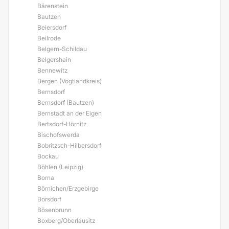
Bärenstein
Bautzen
Beiersdorf
Beilrode
Belgern-Schildau
Belgershain
Bennewitz
Bergen (Vogtlandkreis)
Bernsdorf
Bernsdorf (Bautzen)
Bernstadt an der Eigen
Bertsdorf-Hörnitz
Bischofswerda
Bobritzsch-Hilbersdorf
Bockau
Böhlen (Leipzig)
Borna
Börnichen/Erzgebirge
Borsdorf
Bösenbrunn
Boxberg/Oberlausitz