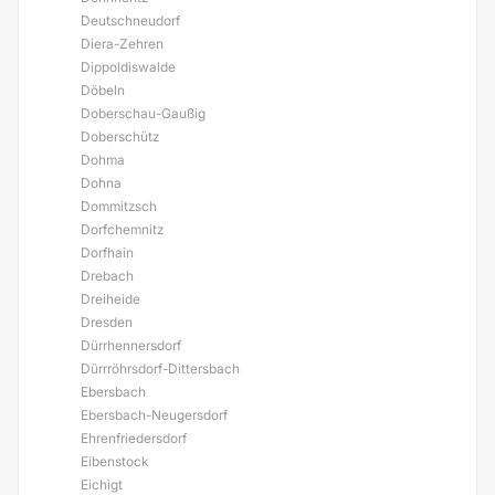
Deutschneudorf
Diera-Zehren
Dippoldiswalde
Döbeln
Doberschau-Gaußig
Doberschütz
Dohma
Dohna
Dommitzsch
Dorfchemnitz
Dorfhain
Drebach
Dreiheide
Dresden
Dürrhennersdorf
Dürrröhrsdorf-Dittersbach
Ebersbach
Ebersbach-Neugersdorf
Ehrenfriedersdorf
Eibenstock
Eichigt