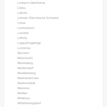
Limbach-Oberfrohna
Löbau
Löbnitz
Lohmen (Sächsische Schweiz)
Lohsa
Lommatzsch
Lossatal
Lößnitz
Lugau/Erzgebirge
Lunzenau
Machern
Malschwitz
Marienberg
Markersdorf
Markkleeberg
Markneukirchen
Markranstädt
Meerane
Meißen
Mildenau
Mittelherwigsdorf