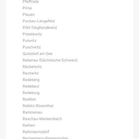
Pfaffroda
Pirna
Plauen
Pockau-Lengefeld
Pöhl (Vogtlandkreis)
Priestewitz
Pulsnitz
Puschwitz
Quitzdorf am See
Rabenau (Sächsische Schweiz)
Räckelwitz
Rackwitz
Radeberg
Radebeul
Radeburg
Radibor
Ralbitz-Rosenthal
Rammenau
Raschau-Markersbach
Rathen
Rathmannsdorf
Rechenberg-Bienenmühle