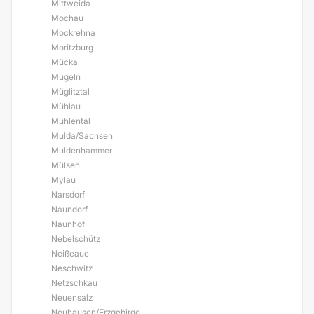
Mittweida
Mochau
Mockrehna
Moritzburg
Mücka
Mügeln
Müglitztal
Mühlau
Mühlental
Mulda/Sachsen
Muldenhammer
Mülsen
Mylau
Narsdorf
Naundorf
Naunhof
Nebelschütz
Neißeaue
Neschwitz
Netzschkau
Neuensalz
Neuhausen/Erzgebirge