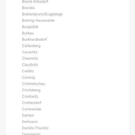
Brand-Erbisdorf
Brandis
Breitenbrunn/Erzgebirge
Bretnig-Hauswalde
Burgstädt
Burkau
Burkhardtsdorf
Callenberg
Cavertitz
Chemnitz
Claußnitz
Colditz
Coswig
Crimmitschau
Crinitzberg
Crostwitz
Crottendorf
Cunewalde
Dahlen
Delitzsch
Demitz-Thumitz
Dennheritz