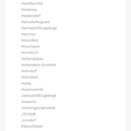
Haselbachtal
Heidenau
Heidersdorf
Heinsdorfergrund
Hermsdorf/Erzgebirge
Herrnhut
Hirschfeld
Hirschstein
Hochkirch
Hohendubrau
Hohenstein-Ernstthal
Hohndorf
Hohnstein
Horka
Hoyerswerda
Jahnsdorf/Erzgebirge
Jesewitz
Johanngeorgenstadt
Jöhstadt
Jonsdorf
Käbschütztal