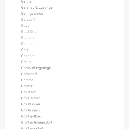
Geithain
Gelenau/Erzgebirge
Geringswalde
Gersdorf
Geyer
Glashütte
Glaubitz
Glauchau
Göda
Gohrisch
Görlitz
Gornau/Erzgebirge
Gornsdorf
Grimma
Gröditz
Groitzsch
Groß Düben
Großdubrau
Großenhain
Großharthau
Großhartmannsdorf
Großnaundorf