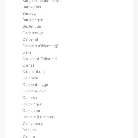
Burgdorf (Wolfenbüttel)
Burgwedel
Burweg
Butjadingen
Buxtehude
Cadenberge
Calberlah
Cappeln (Oldenburg)
Celle
Clausthal-Zellerfeld
Clenze
Cloppenburg
Colnrade
Coppenbrügge
Coppengrave
Cramme
Cremlingen
Cuxhaven
Dahlem (Lüneburg)
Dahlenburg
Dahlum
Damme