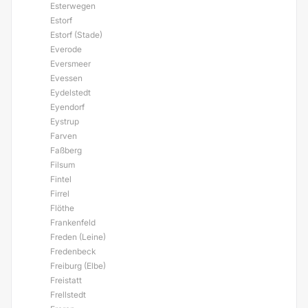
Esterwegen
Estorf
Estorf (Stade)
Everode
Eversmeer
Evessen
Eydelstedt
Eyendorf
Eystrup
Farven
Faßberg
Filsum
Fintel
Firrel
Flöthe
Frankenfeld
Freden (Leine)
Fredenbeck
Freiburg (Elbe)
Freistatt
Frellstedt