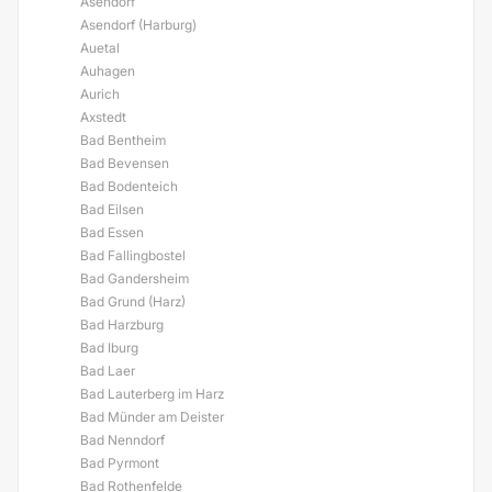
Asendorf
Asendorf (Harburg)
Auetal
Auhagen
Aurich
Axstedt
Bad Bentheim
Bad Bevensen
Bad Bodenteich
Bad Eilsen
Bad Essen
Bad Fallingbostel
Bad Gandersheim
Bad Grund (Harz)
Bad Harzburg
Bad Iburg
Bad Laer
Bad Lauterberg im Harz
Bad Münder am Deister
Bad Nenndorf
Bad Pyrmont
Bad Rothenfelde