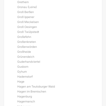
Grethem
Gronau (Leine)
Groß Berßen
Groß Ippener
Groß Meckelsen
Groß Oesingen
Groß Twülpstedt
Großefehn
Großenkneten
Großenwörden
Großheide
Grünendeich
Guderhandviertel
Gusborn
Gyhum
Hademstorf
Hage
Hagen am Teutoburger Wald
Hagen im Bremischen
Hagenburg
Hagermarsch