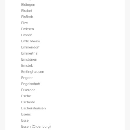
Eldingen
Elsdorf
Elsfleth
Elze
Embsen
Emden
Emlichheim
Emmendorf
Emmerthal
Emsbüren
Emstek
Emtinghausen
Engden
Engelschoff
Erkerode
Esche
Eschede
Eschershausen
Esens
Essel
Essen (Oldenburg)