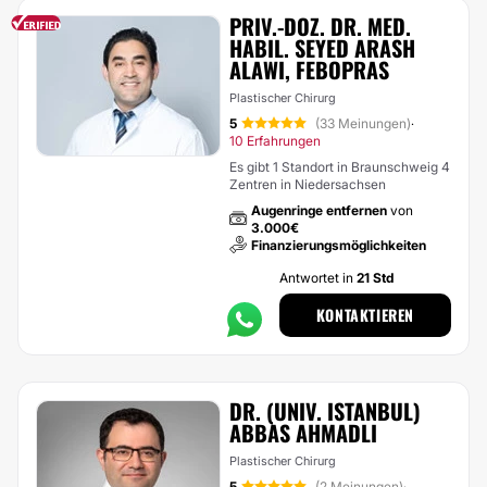
PRIV.-DOZ. DR. MED.
HABIL. SEYED ARASH
ALAWI, FEBOPRAS
Plastischer Chirurg
5
(33 Meinungen)
·
10 Erfahrungen
Es gibt 1 Standort in Braunschweig 4
Zentren in Niedersachsen
Augenringe entfernen
von
3.000€
Finanzierungsmöglichkeiten
Antwortet in
21 Std
KONTAKTIEREN
DR. (UNIV. ISTANBUL)
ABBAS AHMADLI
Plastischer Chirurg
5
(2 Meinungen)