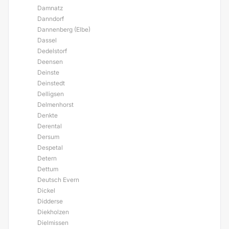
Damnatz
Danndorf
Dannenberg (Elbe)
Dassel
Dedelstorf
Deensen
Deinste
Deinstedt
Delligsen
Delmenhorst
Denkte
Derental
Dersum
Despetal
Detern
Dettum
Deutsch Evern
Dickel
Didderse
Diekholzen
Dielmissen