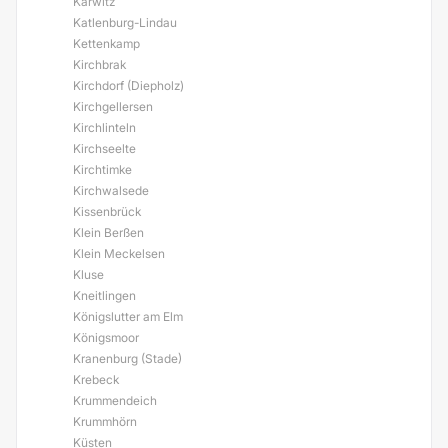
Karwitz
Katlenburg-Lindau
Kettenkamp
Kirchbrak
Kirchdorf (Diepholz)
Kirchgellersen
Kirchlinteln
Kirchseelte
Kirchtimke
Kirchwalsede
Kissenbrück
Klein Berßen
Klein Meckelsen
Kluse
Kneitlingen
Königslutter am Elm
Königsmoor
Kranenburg (Stade)
Krebeck
Krummendeich
Krummhörn
Küsten