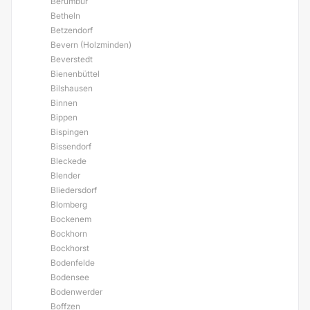
Berumbur
Betheln
Betzendorf
Bevern (Holzminden)
Beverstedt
Bienenbüttel
Bilshausen
Binnen
Bippen
Bispingen
Bissendorf
Bleckede
Blender
Bliedersdorf
Blomberg
Bockenem
Bockhorn
Bockhorst
Bodenfelde
Bodensee
Bodenwerder
Boffzen