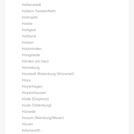
Hollenstedt
Hollern-Twielenfleth
Hollnseth
Holste
Holtgast
Holtland
Holzen
Holzminden
Hoogstede
Hörden am Harz
Horneburg
Horstedt (Rotenburg (Wümme))
Hoya
Hoyerhagen
Hoyershausen
Hüde (Diepholz)
Hude (Oldenburg)
Hülsede
Husum (Nienburg/Weser)
Hüven
Ihlienworth