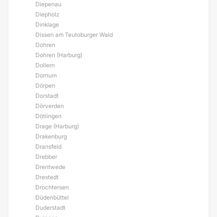
Diepenau
Diepholz
Dinklage
Dissen am Teutoburger Wald
Dohren
Dohren (Harburg)
Dollern
Dornum
Dörpen
Dorstadt
Dörverden
Dötlingen
Drage (Harburg)
Drakenburg
Dransfeld
Drebber
Drentwede
Drestedt
Drochtersen
Düdenbüttel
Duderstadt