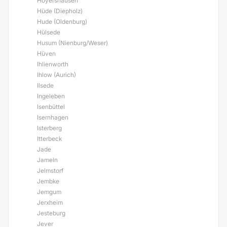
Hoyershausen
Hüde (Diepholz)
Hude (Oldenburg)
Hülsede
Husum (Nienburg/Weser)
Hüven
Ihlienworth
Ihlow (Aurich)
Ilsede
Ingeleben
Isenbüttel
Isernhagen
Isterberg
Itterbeck
Jade
Jameln
Jelmstorf
Jembke
Jemgum
Jerxheim
Jesteburg
Jever