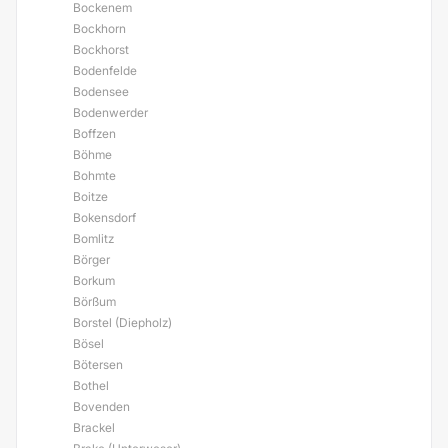
Bockenem
Bockhorn
Bockhorst
Bodenfelde
Bodensee
Bodenwerder
Boffzen
Böhme
Bohmte
Boitze
Bokensdorf
Bomlitz
Börger
Borkum
Börßum
Borstel (Diepholz)
Bösel
Bötersen
Bothel
Bovenden
Brackel