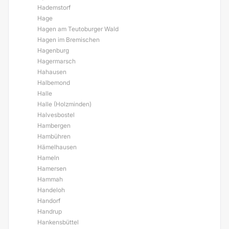
Hademstorf
Hage
Hagen am Teutoburger Wald
Hagen im Bremischen
Hagenburg
Hagermarsch
Hahausen
Halbemond
Halle
Halle (Holzminden)
Halvesbostel
Hambergen
Hambühren
Hämelhausen
Hameln
Hamersen
Hammah
Handeloh
Handorf
Handrup
Hankensbüttel