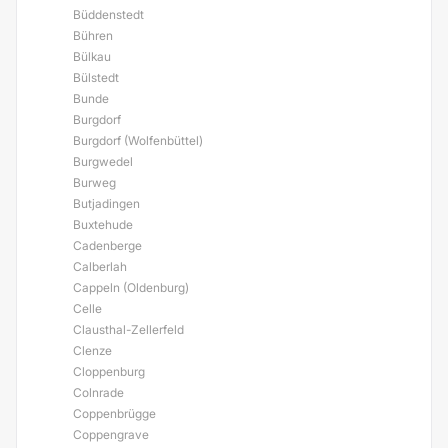
Büddenstedt
Bühren
Bülkau
Bülstedt
Bunde
Burgdorf
Burgdorf (Wolfenbüttel)
Burgwedel
Burweg
Butjadingen
Buxtehude
Cadenberge
Calberlah
Cappeln (Oldenburg)
Celle
Clausthal-Zellerfeld
Clenze
Cloppenburg
Colnrade
Coppenbrügge
Coppengrave