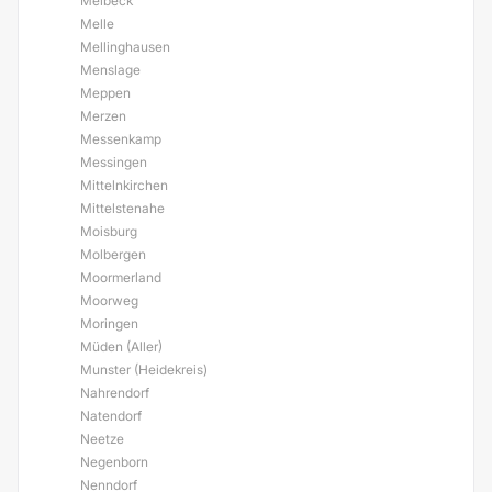
Melbeck
Melle
Mellinghausen
Menslage
Meppen
Merzen
Messenkamp
Messingen
Mittelnkirchen
Mittelstenahe
Moisburg
Molbergen
Moormerland
Moorweg
Moringen
Müden (Aller)
Munster (Heidekreis)
Nahrendorf
Natendorf
Neetze
Negenborn
Nenndorf