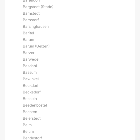
Barendorf
Bargstedt (Stade)
Barnstedt
Barnstorf
Barsinghausen
Barßel
Barum
Barum (Uelzen)
Barver
Barwedel
Basdahl
Bassum
Bawinkel
Beckdorf
Beckedorf
Beckeln
Beedenbostel
Beesten
Beierstedt
Belm
Belum
Bendestorf