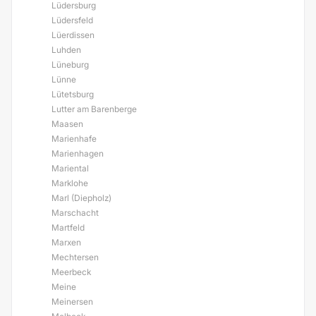
Lüdersburg
Lüdersfeld
Lüerdissen
Luhden
Lüneburg
Lünne
Lütetsburg
Lutter am Barenberge
Maasen
Marienhafe
Marienhagen
Mariental
Marklohe
Marl (Diepholz)
Marschacht
Martfeld
Marxen
Mechtersen
Meerbeck
Meine
Meinersen