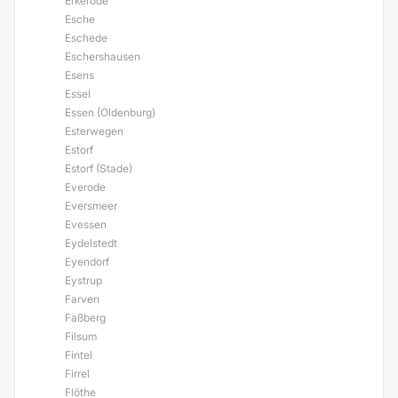
Erkerode
Esche
Eschede
Eschershausen
Esens
Essel
Essen (Oldenburg)
Esterwegen
Estorf
Estorf (Stade)
Everode
Eversmeer
Evessen
Eydelstedt
Eyendorf
Eystrup
Farven
Faßberg
Filsum
Fintel
Firrel
Flöthe