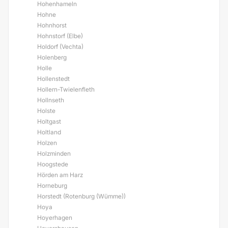
Hohenhameln
Hohne
Hohnhorst
Hohnstorf (Elbe)
Holdorf (Vechta)
Holenberg
Holle
Hollenstedt
Hollern-Twielenfleth
Hollnseth
Holste
Holtgast
Holtland
Holzen
Holzminden
Hoogstede
Hörden am Harz
Horneburg
Horstedt (Rotenburg (Wümme))
Hoya
Hoyerhagen