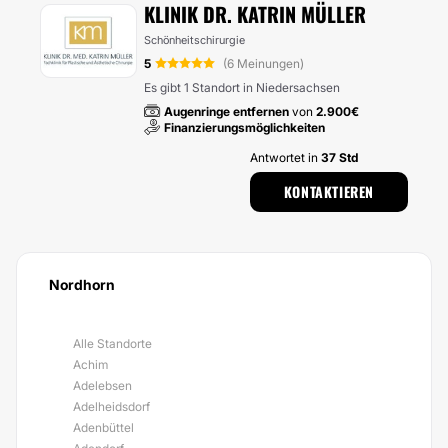
KLINIK DR. KATRIN MÜLLER
Schönheitschirurgie
5
(6 Meinungen)
Es gibt 1 Standort in Niedersachsen
Augenringe entfernen
von
2.900€
Finanzierungsmöglichkeiten
Antwortet in
37 Std
KONTAKTIEREN
Nordhorn
Alle Standorte
Achim
Adelebsen
Adelheidsdorf
Adenbüttel