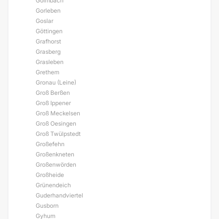
Golmbach
Gorleben
Goslar
Göttingen
Grafhorst
Grasberg
Grasleben
Grethem
Gronau (Leine)
Groß Berßen
Groß Ippener
Groß Meckelsen
Groß Oesingen
Groß Twülpstedt
Großefehn
Großenkneten
Großenwörden
Großheide
Grünendeich
Guderhandviertel
Gusborn
Gyhum