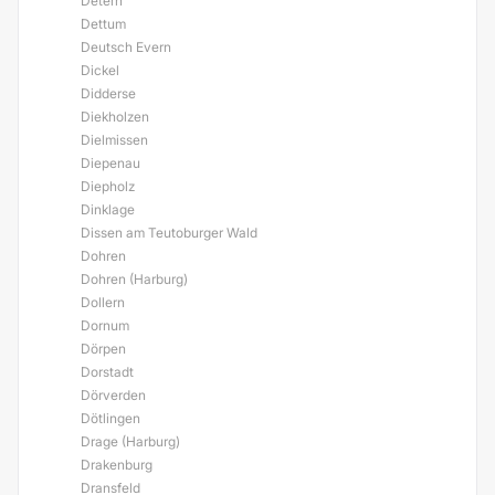
Detern
Dettum
Deutsch Evern
Dickel
Didderse
Diekholzen
Dielmissen
Diepenau
Diepholz
Dinklage
Dissen am Teutoburger Wald
Dohren
Dohren (Harburg)
Dollern
Dornum
Dörpen
Dorstadt
Dörverden
Dötlingen
Drage (Harburg)
Drakenburg
Dransfeld