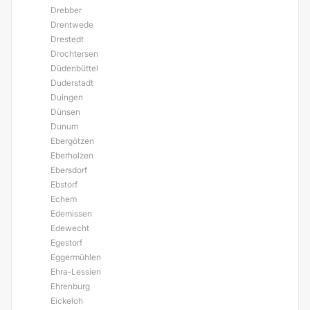
Drebber
Drentwede
Drestedt
Drochtersen
Düdenbüttel
Duderstadt
Duingen
Dünsen
Dunum
Ebergötzen
Eberholzen
Ebersdorf
Ebstorf
Echem
Edemissen
Edewecht
Egestorf
Eggermühlen
Ehra-Lessien
Ehrenburg
Eickeloh