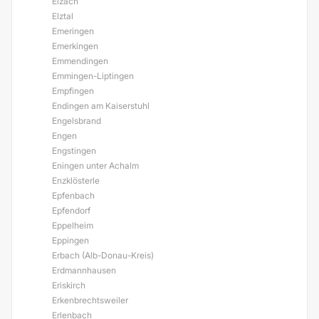
Elzach
Elztal
Emeringen
Emerkingen
Emmendingen
Emmingen-Liptingen
Empfingen
Endingen am Kaiserstuhl
Engelsbrand
Engen
Engstingen
Eningen unter Achalm
Enzklösterle
Epfenbach
Epfendorf
Eppelheim
Eppingen
Erbach (Alb-Donau-Kreis)
Erdmannhausen
Eriskirch
Erkenbrechtsweiler
Erlenbach