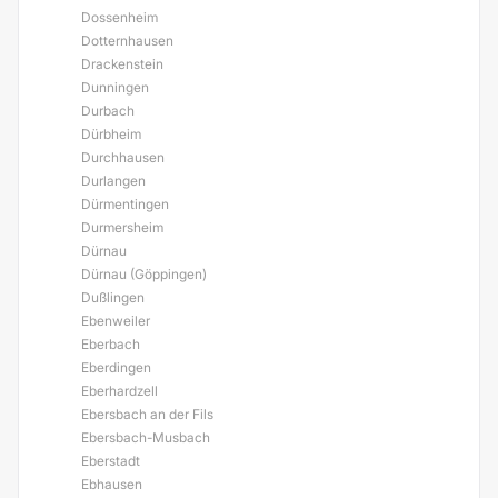
Dossenheim
Dotternhausen
Drackenstein
Dunningen
Durbach
Dürbheim
Durchhausen
Durlangen
Dürmentingen
Durmersheim
Dürnau
Dürnau (Göppingen)
Dußlingen
Ebenweiler
Eberbach
Eberdingen
Eberhardzell
Ebersbach an der Fils
Ebersbach-Musbach
Eberstadt
Ebhausen