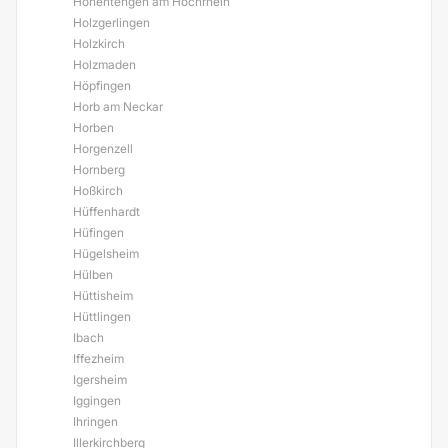
Hohentengen am Hochrhein
Holzgerlingen
Holzkirch
Holzmaden
Höpfingen
Horb am Neckar
Horben
Horgenzell
Hornberg
Hoßkirch
Hüffenhardt
Hüfingen
Hügelsheim
Hülben
Hüttisheim
Hüttlingen
Ibach
Iffezheim
Igersheim
Iggingen
Ihringen
Illerkirchberg