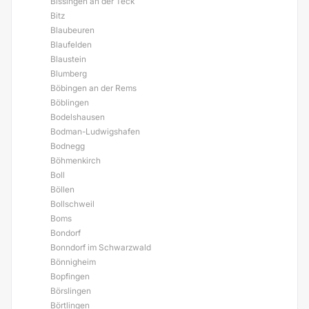
Bissingen an der Teck
Bitz
Blaubeuren
Blaufelden
Blaustein
Blumberg
Böbingen an der Rems
Böblingen
Bodelshausen
Bodman-Ludwigshafen
Bodnegg
Böhmenkirch
Boll
Böllen
Bollschweil
Boms
Bondorf
Bonndorf im Schwarzwald
Bönnigheim
Bopfingen
Börslingen
Börtlingen