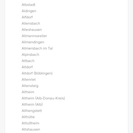
Albstadt
Aldingen
Alfdorf
Allensbach
Alleshausen
Allmannsweiler
Allmendingen
Allmersbach im Tal
Alpirsbach
Altbach
Altdorf
Altdorf (Böblingen)
Altenriet
Altensteig
Altheim
Altheim (Alb-Donau-Kreis)
Altheim (Alb)
Althengstett
Althütte
Altlußheim
Altshausen