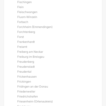
Fischingen
Flein
Fleischwangen
Fluorn-Winzeln
Forbach
Forchheim (Emmendingen)
Forchtenberg
Forst
Frankenhardt
Freiamt
Freiberg am Neckar
Freiburg im Breisgau
Freudenberg
Freudenstadt
Freudental
Frickenhausen
Frickingen
Fridingen an der Donau
Friedenweiler
Friedrichshafen
Friesenheim (Ortenaukreis)