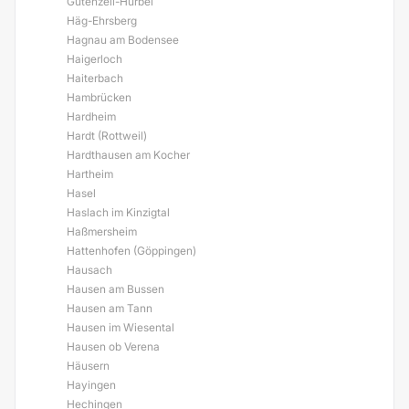
Gutenzell-Hürbel
Häg-Ehrsberg
Hagnau am Bodensee
Haigerloch
Haiterbach
Hambrücken
Hardheim
Hardt (Rottweil)
Hardthausen am Kocher
Hartheim
Hasel
Haslach im Kinzigtal
Haßmersheim
Hattenhofen (Göppingen)
Hausach
Hausen am Bussen
Hausen am Tann
Hausen im Wiesental
Hausen ob Verena
Häusern
Hayingen
Hechingen