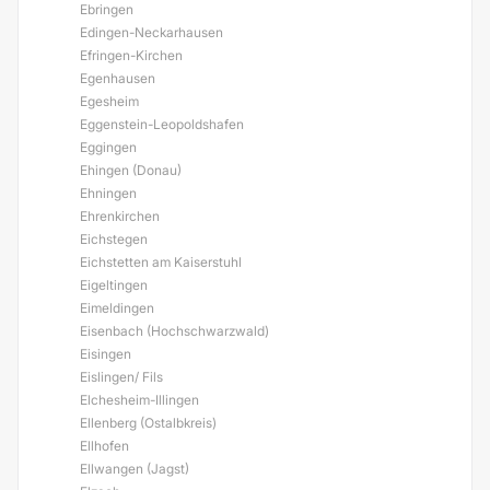
Ebringen
Edingen-Neckarhausen
Efringen-Kirchen
Egenhausen
Egesheim
Eggenstein-Leopoldshafen
Eggingen
Ehingen (Donau)
Ehningen
Ehrenkirchen
Eichstegen
Eichstetten am Kaiserstuhl
Eigeltingen
Eimeldingen
Eisenbach (Hochschwarzwald)
Eisingen
Eislingen/ Fils
Elchesheim-Illingen
Ellenberg (Ostalbkreis)
Ellhofen
Ellwangen (Jagst)