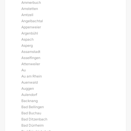
Ammerbuch
Amstetten
Amtzell
Angelbachtal
Appenweier
Argenbühl
Aspach
Asperg
Assamstadt
Asselfingen
Attenweiler
Au
Au am Rhein
Auenwald
Auggen
Aulendorf
Backnang
Bad Bellingen
Bad Buchau
Bad Ditzenbach
Bad Dürrheim