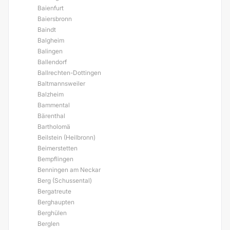
Baienfurt
Baiersbronn
Baindt
Balgheim
Balingen
Ballendorf
Ballrechten-Dottingen
Baltmannsweiler
Balzheim
Bammental
Bärenthal
Bartholomä
Beilstein (Heilbronn)
Beimerstetten
Bempflingen
Benningen am Neckar
Berg (Schussental)
Bergatreute
Berghaupten
Berghülen
Berglen