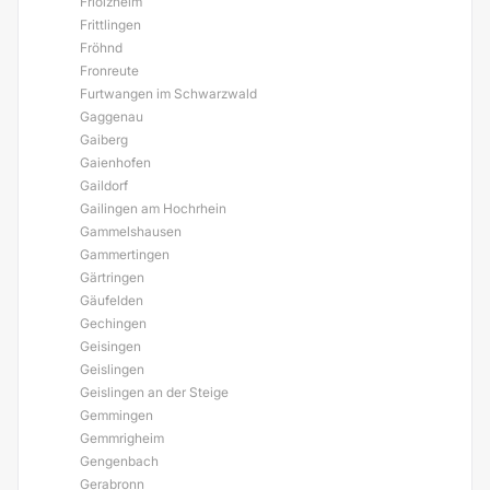
Friolzheim
Frittlingen
Fröhnd
Fronreute
Furtwangen im Schwarzwald
Gaggenau
Gaiberg
Gaienhofen
Gaildorf
Gailingen am Hochrhein
Gammelshausen
Gammertingen
Gärtringen
Gäufelden
Gechingen
Geisingen
Geislingen
Geislingen an der Steige
Gemmingen
Gemmrigheim
Gengenbach
Gerabronn