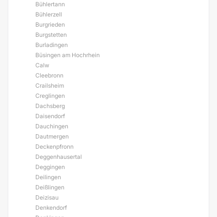
Bühlertann
Bühlerzell
Burgrieden
Burgstetten
Burladingen
Büsingen am Hochrhein
Calw
Cleebronn
Crailsheim
Creglingen
Dachsberg
Daisendorf
Dauchingen
Dautmergen
Deckenpfronn
Deggenhausertal
Deggingen
Deilingen
Deißlingen
Deizisau
Denkendorf