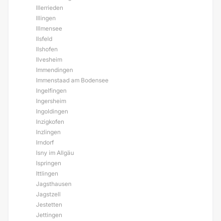
Illerrieden
Illingen
Illmensee
Ilsfeld
Ilshofen
Ilvesheim
Immendingen
Immenstaad am Bodensee
Ingelfingen
Ingersheim
Ingoldingen
Inzigkofen
Inzlingen
Irndorf
Isny im Allgäu
Ispringen
Ittlingen
Jagsthausen
Jagstzell
Jestetten
Jettingen