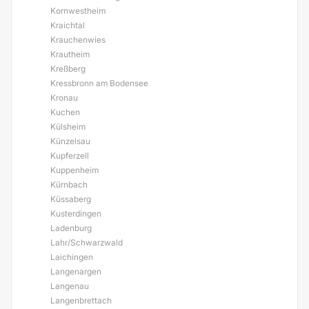
Kornwestheim
Kraichtal
Krauchenwies
Krautheim
Kreßberg
Kressbronn am Bodensee
Kronau
Kuchen
Külsheim
Künzelsau
Kupferzell
Kuppenheim
Kürnbach
Küssaberg
Kusterdingen
Ladenburg
Lahr/Schwarzwald
Laichingen
Langenargen
Langenau
Langenbrettach