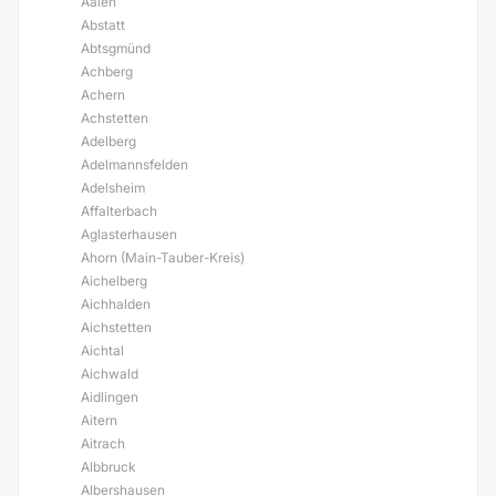
Aalen
Abstatt
Abtsgmünd
Achberg
Achern
Achstetten
Adelberg
Adelmannsfelden
Adelsheim
Affalterbach
Aglasterhausen
Ahorn (Main-Tauber-Kreis)
Aichelberg
Aichhalden
Aichstetten
Aichtal
Aichwald
Aidlingen
Aitern
Aitrach
Albbruck
Albershausen