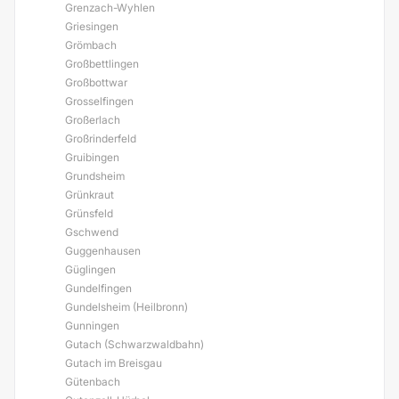
Grenzach-Wyhlen
Griesingen
Grömbach
Großbettlingen
Großbottwar
Grosselfingen
Großerlach
Großrinderfeld
Gruibingen
Grundsheim
Grünkraut
Grünsfeld
Gschwend
Guggenhausen
Güglingen
Gundelfingen
Gundelsheim (Heilbronn)
Gunningen
Gutach (Schwarzwaldbahn)
Gutach im Breisgau
Gütenbach