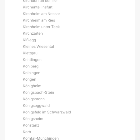
Kirchdorf an der Iller
Kirchentellinsfurt
Kirchheim am Neckar
Kirchheim am Ries
Kirchheim unter Teck
Kirchzarten
Kißlegg
Kleines Wiesental
Klettgau
Knittlingen
Kohlberg
Kolbingen
Köngen
Königheim
Königsbach-Stein
Königsbronn
Königseggwald
Königsfeld im Schwarzwald
Königsheim
Konstanz
Korb
Korntal-Münchingen