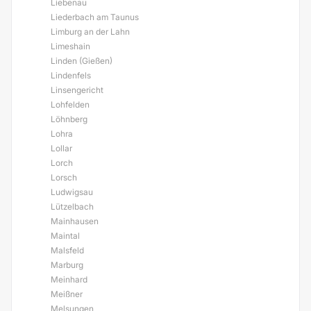
Liebenau
Liederbach am Taunus
Limburg an der Lahn
Limeshain
Linden (Gießen)
Lindenfels
Linsengericht
Lohfelden
Löhnberg
Lohra
Lollar
Lorch
Lorsch
Ludwigsau
Lützelbach
Mainhausen
Maintal
Malsfeld
Marburg
Meinhard
Meißner
Melsungen