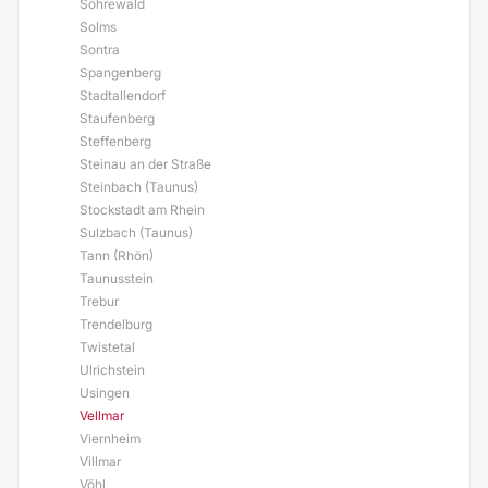
Söhrewald
Solms
Sontra
Spangenberg
Stadtallendorf
Staufenberg
Steffenberg
Steinau an der Straße
Steinbach (Taunus)
Stockstadt am Rhein
Sulzbach (Taunus)
Tann (Rhön)
Taunusstein
Trebur
Trendelburg
Twistetal
Ulrichstein
Usingen
Vellmar
Viernheim
Villmar
Vöhl