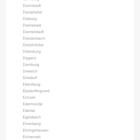
Darmstadt
Dautphetal
Dieburg
Diemelsee
Diemelstadt
Dietzenbach
Dietzhölztal
Dillenburg
Dipperz
Dornburg
Dreieich
Driedorf
Ebersburg
Ebsdorfergrund
Echzell
Edermünde
Edertal
Egelsbach
Ehrenberg
Ehringshausen
Eichenzell