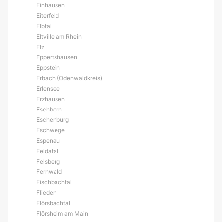
Einhausen
Eiterfeld
Elbtal
Eltville am Rhein
Elz
Eppertshausen
Eppstein
Erbach (Odenwaldkreis)
Erlensee
Erzhausen
Eschborn
Eschenburg
Eschwege
Espenau
Feldatal
Felsberg
Fernwald
Fischbachtal
Flieden
Flörsbachtal
Flörsheim am Main