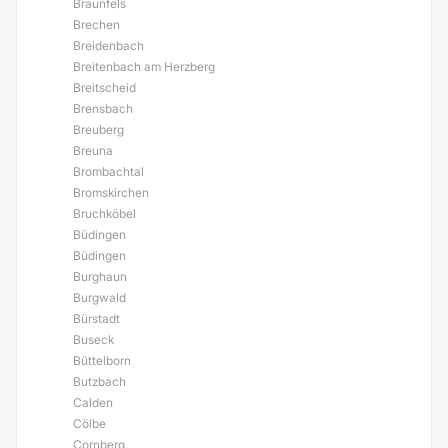
Braunfels
Brechen
Breidenbach
Breitenbach am Herzberg
Breitscheid
Brensbach
Breuberg
Breuna
Brombachtal
Bromskirchen
Bruchköbel
Büdingen
Büdingen
Burghaun
Burgwald
Bürstadt
Buseck
Büttelborn
Butzbach
Calden
Cölbe
Cornberg