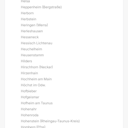
Helsa
Heppenheim (Bergstraße)
Herborn
Herbstein
Heringen (Werra)
Herleshausen
Hesseneck
Hessisch Lichtenau
Heuchelheim
Heusenstamm
Hilders
Hirschhorn (Neckar)
Hirzenhain
Hochheim am Main
Höchst im Odw.
Hofbieber
Hofgeismar
Hofheim am Taunus
Hohenahr
Hohenroda
Hohenstein (Rheingau-Taunus-Kreis)
Homberg (Efze)