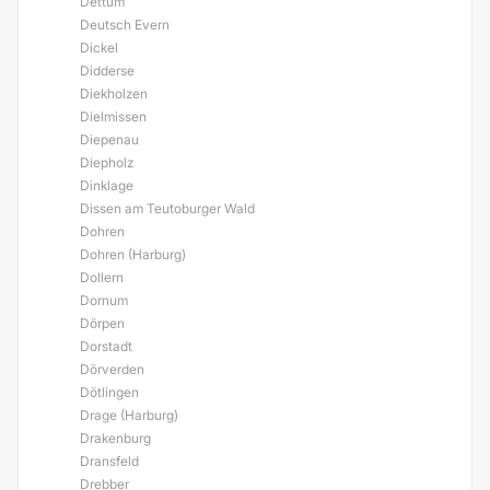
Dettum
Deutsch Evern
Dickel
Didderse
Diekholzen
Dielmissen
Diepenau
Diepholz
Dinklage
Dissen am Teutoburger Wald
Dohren
Dohren (Harburg)
Dollern
Dornum
Dörpen
Dorstadt
Dörverden
Dötlingen
Drage (Harburg)
Drakenburg
Dransfeld
Drebber