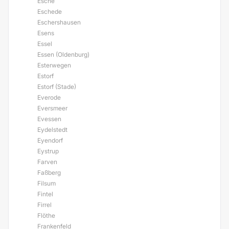
Esche
Eschede
Eschershausen
Esens
Essel
Essen (Oldenburg)
Esterwegen
Estorf
Estorf (Stade)
Everode
Eversmeer
Evessen
Eydelstedt
Eyendorf
Eystrup
Farven
Faßberg
Filsum
Fintel
Firrel
Flöthe
Frankenfeld