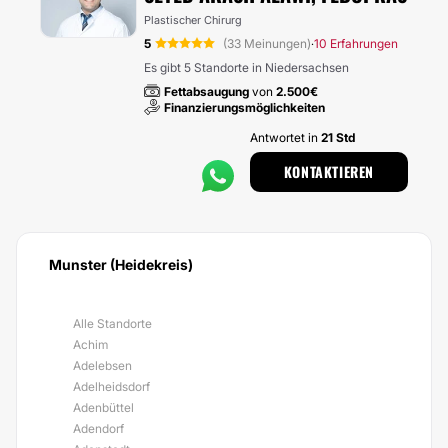
Plastischer Chirurg
5
(33 Meinungen)
10 Erfahrungen
·
Es gibt 5 Standorte in Niedersachsen
Fettabsaugung
von
2.500€
Finanzierungsmöglichkeiten
Antwortet in
21 Std
KONTAKTIEREN
Munster (Heidekreis)
Alle Standorte
Achim
Adelebsen
Adelheidsdorf
Adenbüttel
Adendorf