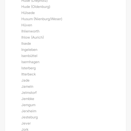
Hüde (Diepholz)
Hude (Oldenburg)
Hülsede
Husum (Nienburg/Weser)
Hüven
Ihlienworth
Ihlow (Aurich)
Ilsede
Ingeleben
Isenbüttel
Isernhagen
Isterberg
Itterbeck
Jade
Jameln
Jelmstorf
Jembke
Jemgum
Jerxheim
Jesteburg
Jever
Jork