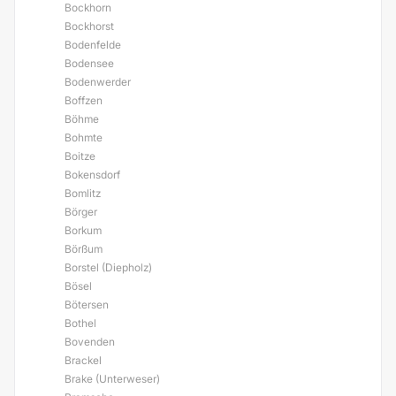
Bockhorn
Bockhorst
Bodenfelde
Bodensee
Bodenwerder
Boffzen
Böhme
Bohmte
Boitze
Bokensdorf
Bomlitz
Börger
Borkum
Börßum
Borstel (Diepholz)
Bösel
Bötersen
Bothel
Bovenden
Brackel
Brake (Unterweser)