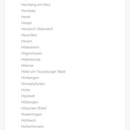
Herzberg am Harz
Herzlake
Hesel
Hespe
Hessisch Oldendorf
Heuerßen
Heyen
Hildesheim
Hilgermissen
Hilkenbrook
Hillerse
Hilter am Teutoburger Wald
Himbergen
Himmelpforten
Hinte
Hipstedt
Hittbergen
Hitzacker (Elbe)
Hodenhagen
Höhbeck
Hohenhameln