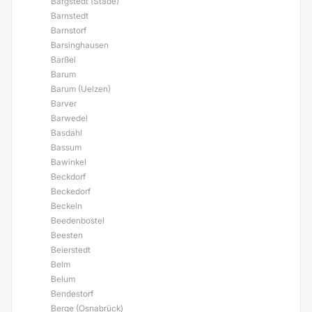
Bargstedt (Stade)
Barnstedt
Barnstorf
Barsinghausen
Barßel
Barum
Barum (Uelzen)
Barver
Barwedel
Basdahl
Bassum
Bawinkel
Beckdorf
Beckedorf
Beckeln
Beedenbostel
Beesten
Beierstedt
Belm
Belum
Bendestorf
Berge (Osnabrück)