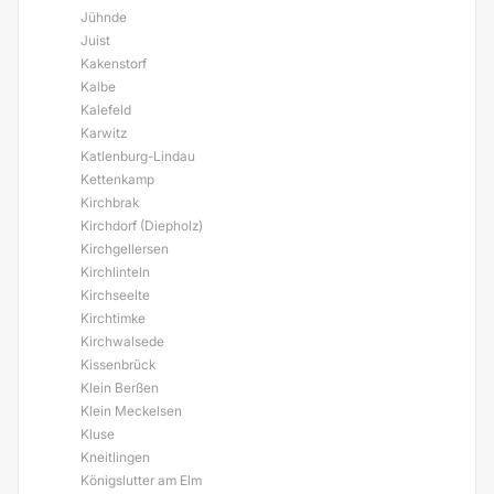
Jühnde
Juist
Kakenstorf
Kalbe
Kalefeld
Karwitz
Katlenburg-Lindau
Kettenkamp
Kirchbrak
Kirchdorf (Diepholz)
Kirchgellersen
Kirchlinteln
Kirchseelte
Kirchtimke
Kirchwalsede
Kissenbrück
Klein Berßen
Klein Meckelsen
Kluse
Kneitlingen
Königslutter am Elm