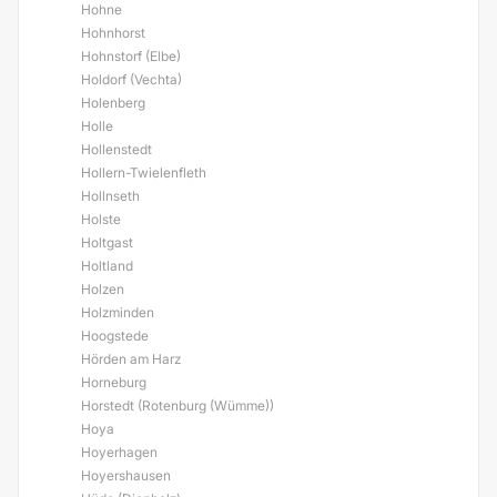
Hohne
Hohnhorst
Hohnstorf (Elbe)
Holdorf (Vechta)
Holenberg
Holle
Hollenstedt
Hollern-Twielenfleth
Hollnseth
Holste
Holtgast
Holtland
Holzen
Holzminden
Hoogstede
Hörden am Harz
Horneburg
Horstedt (Rotenburg (Wümme))
Hoya
Hoyerhagen
Hoyershausen