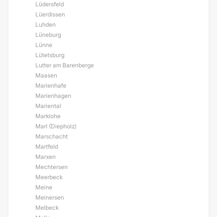
Lüdersfeld
Lüerdissen
Luhden
Lüneburg
Lünne
Lütetsburg
Lutter am Barenberge
Maasen
Marienhafe
Marienhagen
Mariental
Marklohe
Marl (Diepholz)
Marschacht
Martfeld
Marxen
Mechtersen
Meerbeck
Meine
Meinersen
Melbeck