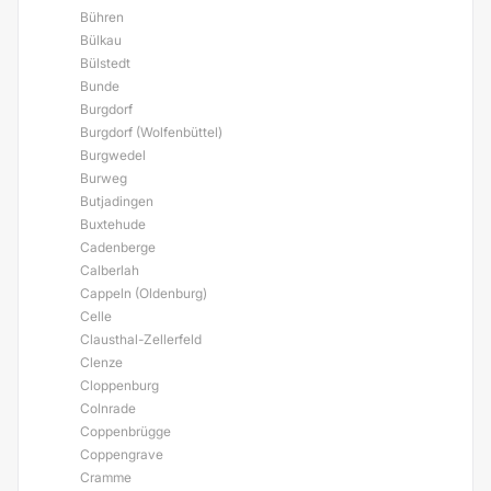
Bühren
Bülkau
Bülstedt
Bunde
Burgdorf
Burgdorf (Wolfenbüttel)
Burgwedel
Burweg
Butjadingen
Buxtehude
Cadenberge
Calberlah
Cappeln (Oldenburg)
Celle
Clausthal-Zellerfeld
Clenze
Cloppenburg
Colnrade
Coppenbrügge
Coppengrave
Cramme