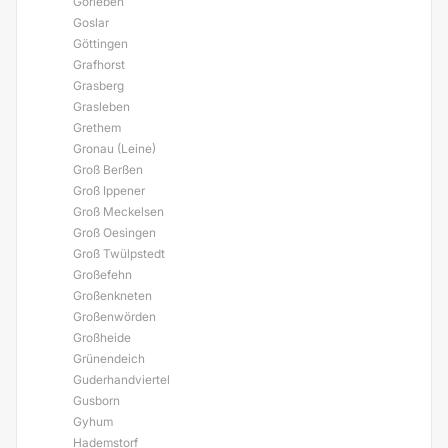
Gorleben
Goslar
Göttingen
Grafhorst
Grasberg
Grasleben
Grethem
Gronau (Leine)
Groß Berßen
Groß Ippener
Groß Meckelsen
Groß Oesingen
Groß Twülpstedt
Großefehn
Großenkneten
Großenwörden
Großheide
Grünendeich
Guderhandviertel
Gusborn
Gyhum
Hademstorf