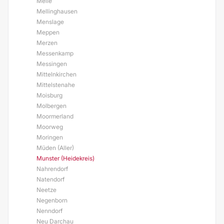
Melle
Mellinghausen
Menslage
Meppen
Merzen
Messenkamp
Messingen
Mittelnkirchen
Mittelstenahe
Moisburg
Molbergen
Moormerland
Moorweg
Moringen
Müden (Aller)
Munster (Heidekreis)
Nahrendorf
Natendorf
Neetze
Negenborn
Nenndorf
Neu Darchau